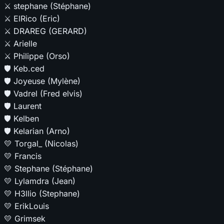
⚔️
stephane (Stéphane)
⚔️
ElRico (Eric)
⚔️
DRAREG (GERARD)
⚔️
Arielle
⚔️
Philippe (Orso)
🛡️
Keb.ced
🛡️
Joyeuse (Mylène)
🛡️
Vadrel (Fred elvis)
🛡️
Laurent
🛡️
Kelben
🛡️
Kelarian (Arno)
💛
Torgal_ (Nicolas)
💛
Francis
💛
Stephane (Stéphane)
💛
Lylamdra (Jean)
💛
H3llio (Stephane)
💛
ErikLouis
💛
Grimsek