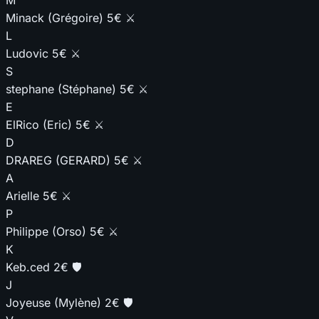
M
Minack (Grégoire)
5€
⚔️
L
Ludovic
5€
⚔️
S
stephane (Stéphane)
5€
⚔️
E
ElRico (Eric)
5€
⚔️
D
DRAREG (GERARD)
5€
⚔️
A
Arielle
5€
⚔️
P
Philippe (Orso)
5€
⚔️
K
Keb.ced
2€
🛡️
J
Joyeuse (Mylène)
2€
🛡️