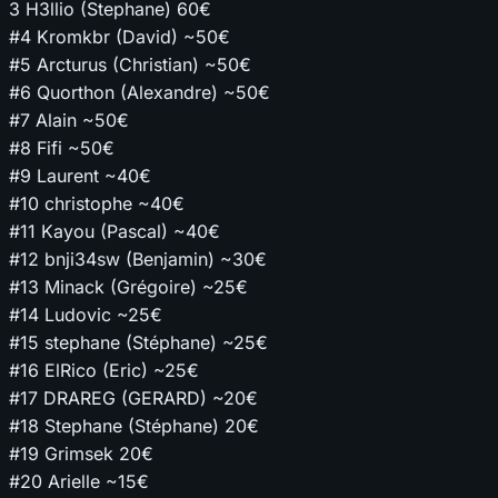
3
H3llio (Stephane)
60€
#4
Kromkbr (David)
~50€
#5
Arcturus (Christian)
~50€
#6
Quorthon (Alexandre)
~50€
#7
Alain
~50€
#8
Fifi
~50€
#9
Laurent
~40€
#10
christophe
~40€
#11
Kayou (Pascal)
~40€
#12
bnji34sw (Benjamin)
~30€
#13
Minack (Grégoire)
~25€
#14
Ludovic
~25€
#15
stephane (Stéphane)
~25€
#16
ElRico (Eric)
~25€
#17
DRAREG (GERARD)
~20€
#18
Stephane (Stéphane)
20€
#19
Grimsek
20€
#20
Arielle
~15€