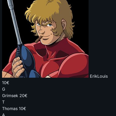
ErikLouis
10€
G
Grimsek
20€
T
Thomas
10€
A