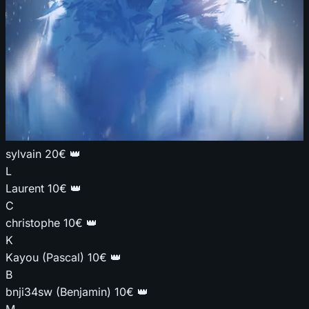
sylvain
20€
👑
L
Laurent
10€
👑
C
christophe
10€
👑
K
Kayou (Pascal)
10€
👑
B
bnji34sw (Benjamin)
10€
👑