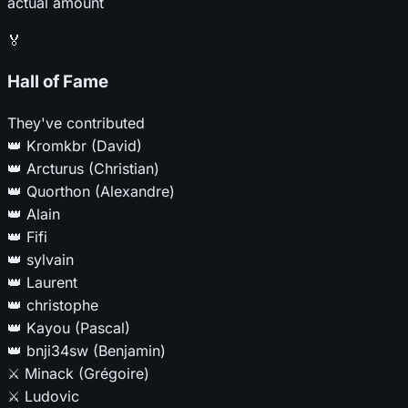
actual amount
🏅
Hall of Fame
They've contributed
👑
Kromkbr (David)
👑
Arcturus (Christian)
👑
Quorthon (Alexandre)
👑
Alain
👑
Fifi
👑
sylvain
👑
Laurent
👑
christophe
👑
Kayou (Pascal)
👑
bnji34sw (Benjamin)
⚔️
Minack (Grégoire)
⚔️
Ludovic