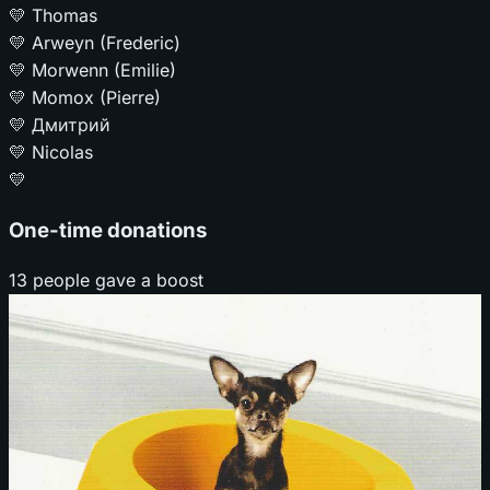
💛
Thomas
💛
Arweyn (Frederic)
💛
Morwenn (Emilie)
💛
Momox (Pierre)
💛
Дмитрий
💛
Nicolas
💛
One-time donations
13 people gave a boost