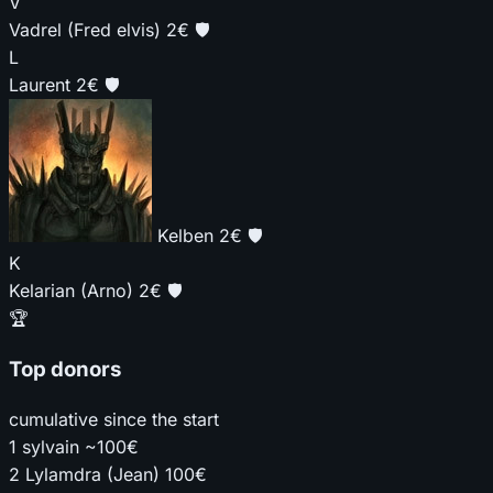
V
Vadrel (Fred elvis)
2€
🛡️
L
Laurent
2€
🛡️
Kelben
2€
🛡️
K
Kelarian (Arno)
2€
🛡️
🏆
Top donors
cumulative since the start
1
sylvain
~100€
2
Lylamdra (Jean)
100€