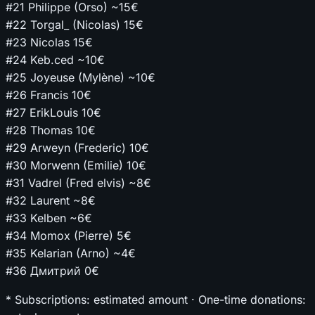
#21
Philippe (Orso)
~15€
#22
Torgal_ (Nicolas)
15€
#23
Nicolas
15€
#24
Keb.ced
~10€
#25
Joyeuse (Mylène)
~10€
#26
Francis
10€
#27
ErikLouis
10€
#28
Thomas
10€
#29
Arweyn (Frederic)
10€
#30
Morwenn (Emilie)
10€
#31
Vadrel (Fred elvis)
~8€
#32
Laurent
~8€
#33
Kelben
~6€
#34
Momox (Pierre)
5€
#35
Kelarian (Arno)
~4€
#36
Дмитрий
0€
* Subscriptions: estimated amount · One-time donations: