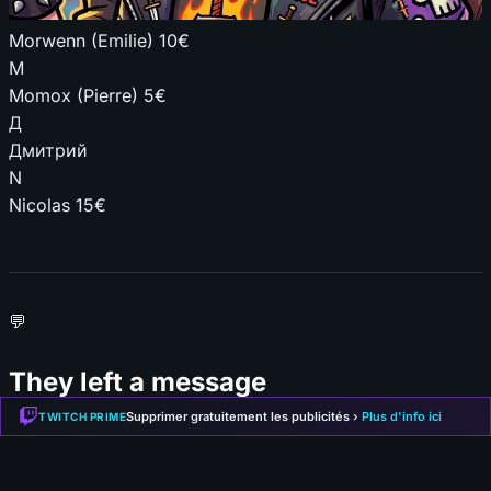
Morwenn (Emilie)
10€
M
Momox (Pierre)
5€
Д
Дмитрий
N
Nicolas
15€
💬
They left a message
Supprimer gratuitement les publicités ›
Plus d'info ici
TWITCH PRIME
16 messages
Q