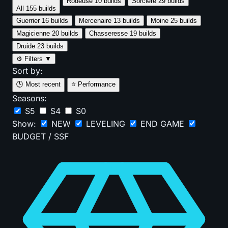
Rôdeuse
10 builds
Sorcière
29 builds
All
155 builds
Guerrier
16 builds
Mercenaire
13 builds
Moine
25 builds
Magicienne
20 builds
Chasseresse
19 builds
Druide
23 builds
⚙️
Filters
▼
Sort by:
🕓
Most recent
⭐
Performance
Seasons:
S5
S4
S0
Show:
NEW
LEVELING
END GAME
BUDGET / SSF