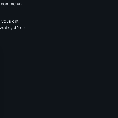
as comme un
s vous ont
 vrai système
e