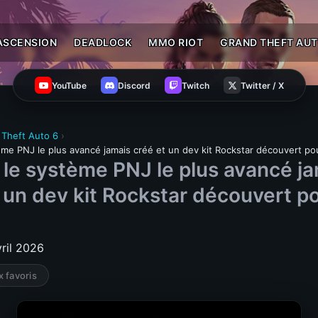
ASCENSION
DEADLOCK
MMO RIOT
GRAND THEFT AUT
YouTube
Discord
Twitch
Twitter / X
 Theft Auto 6
›
ème PNJ le plus avancé jamais créé et un dev kit Rockstar découvert po
 le système PNJ le plus avancé j
 un dev kit Rockstar découvert p
vril 2026
x favoris