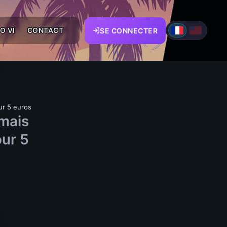
O VI
CONTACT
SE CONNECTER
ur 5 euros
amais
our 5