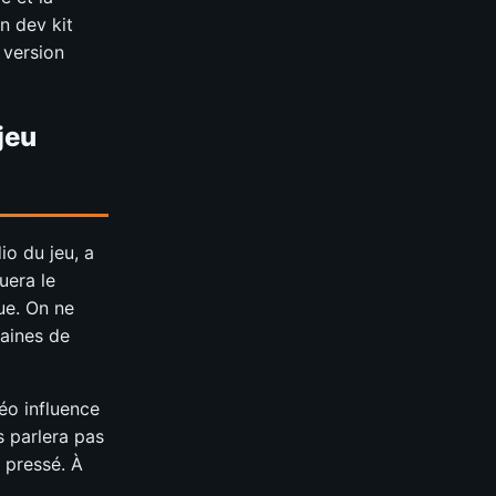
n dev kit
 version
jeu
io du jeu, a
uera le
ue. On ne
taines de
éo influence
 parlera pas
s pressé. À