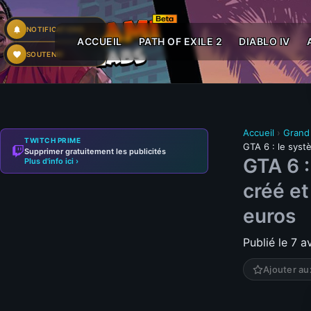
NOTIFICATIONS
ACCUEIL
PATH OF EXILE 2
DIABLO IV
SOUTENIR
Accueil
›
Grand
TWITCH PRIME
GTA 6 : le syst
Supprimer gratuitement les publicités
GTA 6 :
Plus d'info ici ›
créé et
euros
Publié le 7 a
Ajouter au