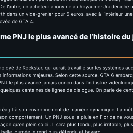
. De l’autre, un acheteur anonyme au Royaume-Uni déniche u
th dans un vide-grenier pour 5 euros, avec à l’intérieur une
hevée de GTA 4.
me PNJ le plus avancé de l’histoire du 
loyé de Rockstar, qui aurait travaillé sur les systèmes aud
des informations majeures. Selon cette source, GTA 6 embarq
NJ le plus avancé jamais conçu dans l’industrie vidéoludiq
 quelques centaines de lignes de dialogue. On parle de cen
éagit à son environnement de manière dynamique. La mét
son comportement. Un PNJ sous la pluie en Floride ne vous
çon qu’en plein soleil. Il sera plus tendu, plus irritable, plu
e belle journée le rend plus détendu et bavard.