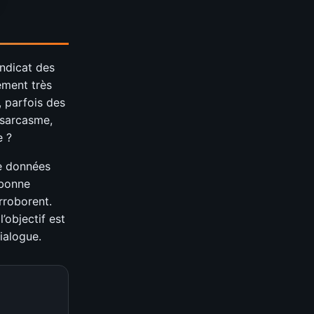
ndicat des
ement très
, parfois des
 sarcasme,
e ?
de données
 bonne
rroborent.
’objectif est
ialogue.