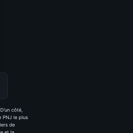
D’un côté,
e PNJ le plus
iers de
e et la