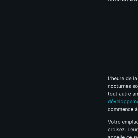
L’heure de l
nocturnes so
tout autre a
développemen
commence à f
Votre emplac
croisez. Leur
appelle ce s