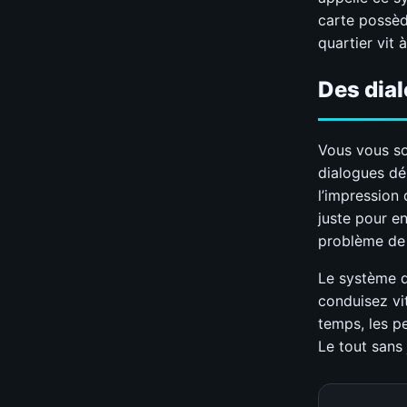
carte possèd
quartier vit 
Des dial
Vous vous so
dialogues dém
l’impression 
juste pour en
problème de 
Le système d
conduisez vit
temps, les p
Le tout sans