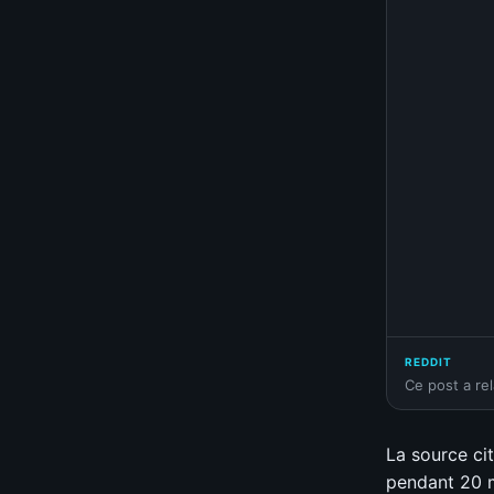
REDDIT
Ce post a re
La source ci
pendant 20 m