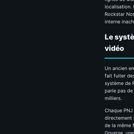
localisation
Rockstar Nor
interne inac
Le systè
vidéo
Un ancien emp
fait fuiter 
système de P
parle pas de
milliers.
Chaque PNJ r
directement 
de la même fa
l’inverse, un