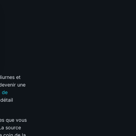
iurnes et
devenir une
 de
détail
nes que vous
 La source
 coin de la