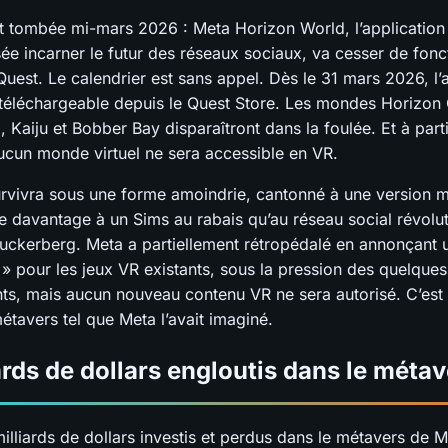
t tombée mi-mars 2026 : Meta Horizon World, l’application 
sée incarner le futur des réseaux sociaux, va cesser de fonc
uest. Le calendrier est sans appel. Dès le 31 mars 2026, l’
 téléchargeable depuis le Quest Store. Les mondes Horizon 
 Kaiju et Bobber Bay disparaîtront dans la foulée. Et à parti
ucun monde virtuel ne sera accessible en VR.
urvivra sous une forme amoindrie, cantonné à une version 
e davantage à un Sims au rabais qu’au réseau social révolut
uckerberg. Meta a partiellement rétropédalé en annonçant
 pour les jeux VR existants, sous la pression des quelques 
ants, mais aucun nouveau contenu VR ne sera autorisé. C’est 
étavers tel que Meta l’avait imaginé.
ards de dollars engloutis dans le méta