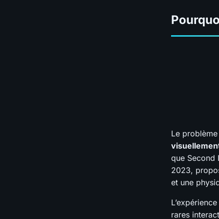
Pourquoi
Le problème
visuellemen
que Second L
2023, propos
et une physiq
L’expérience 
rares intera