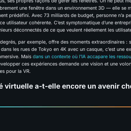
s, ses propres façons de gérer les fenêtres. On ne peut 
librement une fenêtre dans un environnement 3D — elle se 
nt prédéfini. Avec 73 milliards de budget, personne n’a pe
ce utilisateur cohérente. C’est symptomatique d’une entrepr
ieurs déconnectés de ce que veulent réellement les utilisat
degrés, par exemple, offre des moments extraordinaires :
t dans les rues de Tokyo en 4K avec un casque, c’est une e
mmersive. Mais
dans un contexte où l’IA accapare les resso
évelopper ces expériences demande une vision et une volo
es pour la VR.
té virtuelle a-t-elle encore un avenir c