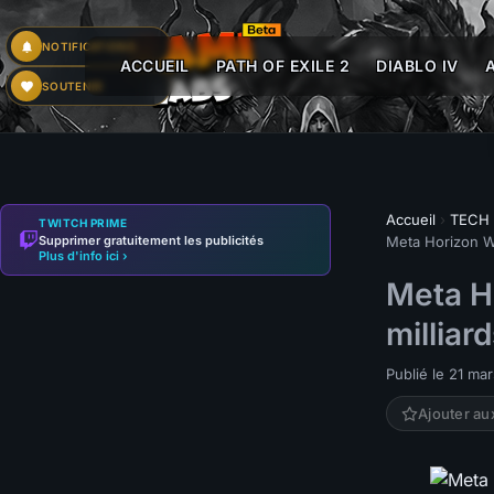
NOTIFICATIONS
ACCUEIL
PATH OF EXILE 2
DIABLO IV
SOUTENIR
Accueil
›
TECH
TWITCH PRIME
Supprimer gratuitement les publicités
Meta Horizon Wo
Plus d'info ici ›
Meta H
milliar
Publié le 21 ma
Ajouter au