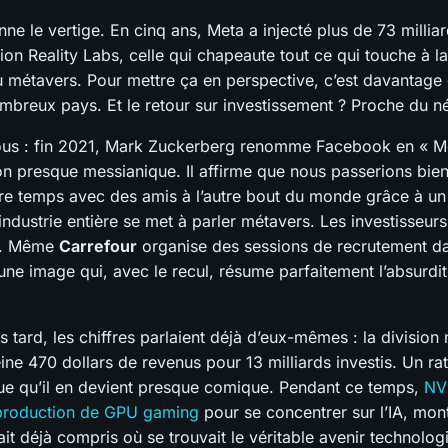
nne le vertige. En cinq ans, Meta a injecté plus de 73 millia
ion Reality Labs, celle qui chapeaute tout ce qui touche à la
au métavers. Pour mettre ça en perspective, c’est davantage 
mbreux pays. Et le retour sur investissement ? Proche du n
us : fin 2021, Mark Zuckerberg renomme Facebook en « M
on presque messianique. Il affirme que nous passerions bien
tre temps avec des amis à l’autre bout du monde grâce à un
L’industrie entière se met à parler métavers. Les investisseurs
t. Même
Carrefour
organise des sessions de recrutement da
ne image qui, avec le recul, résume parfaitement l’absurdit
 tard, les chiffres parlaient déjà d’eux-mêmes : la division
ine 470 dollars de revenus pour 13 milliards investis. Un rat
ue qu’il en devient presque comique. Pendant ce temps,
NV
 production de GPU gaming
pour se concentrer sur l’IA, mon
vait déjà compris où se trouvait le véritable avenir technolog