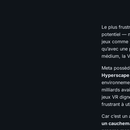
Le plus frustr
potentiel — 
jeux comme
qu’avec une 
médium, la V
Meta possède
Hyperscape
environnemen
milliards av
jeux VR dign
frustrant à uti
Car c’est un
un cauchema