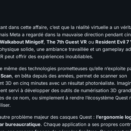
ant dans cette affaire, c’est que la réalité virtuelle a un véri
mais Meta a regardé dans la mauvaise direction pendant ci
Walkabout Minigolf
,
The 7th Guest VR
ou
Resident Evil 7
physique solide, une ambiance travaillée et un gameplay a
R peut offrir des expériences inoubliables.
 même des technologies prometteuses qu’elle n’exploite p
 Scan
, en bêta depuis des années, permet de scanner son
t 3D en cinq minutes avec un résultat photoréaliste. Imagin
aient servi à développer des outils de numérisation 3D grand
es de ce nom, ou simplement à rendre l’écosystème Quest 
liser.
 autre problème majeur des casques Quest :
l’ergonomie log
r bureaucratique
. Chaque application a ses propres contr