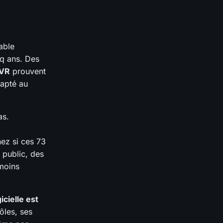
table
nq ans. Des
 VR
prouvent
dapté au
as.
ez si ces 73
 public, des
moins
icielle est
ôles, ses