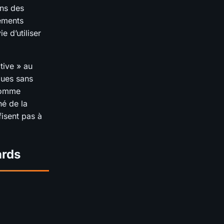
ans des
sements
 d’utiliser
tive » au
ques sans
Comme
hé de la
fisent pas à
ards