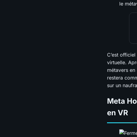
C’est officie
virtuelle. Ap
métavers en c
restera comm
sur un naufr
Meta Ho
en VR