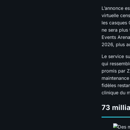
L’annonce es
virtuelle cen
les casques Q
ne sera plus
Events Arena,
2026, plus a
Le service s
qui ressembl
promis par Z
maintenance »
fidèles rest
clinique du m
73 milli