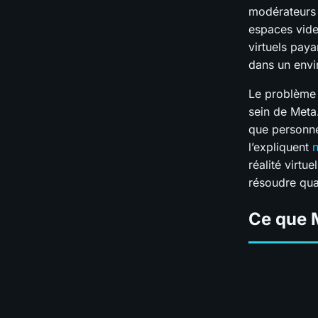
modérateurs 
espaces vide
virtuels paya
dans un envi
Le problème p
sein de Meta
que personne 
l’expliquent
n
réalité virtu
résoudre qua
Ce que M