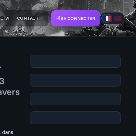
O VI
CONTACT
SE CONNECTER
s
73
avers