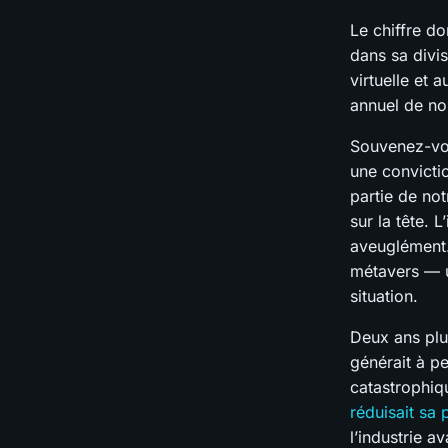
Le chiffre do
dans sa divis
virtuelle et 
annuel de no
Souvenez-vo
une convicti
partie de no
sur la tête. 
aveuglémen
métavers — u
situation.
Deux ans plus
générait à pe
catastrophiq
réduisait sa
l’industrie a