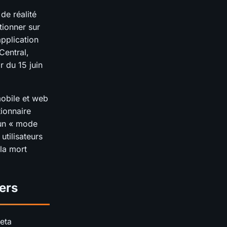
de réalité
tionner sur
application
Central,
r du 15 juin
mobile et web
ionnaire
 un « mode
utilisateurs
la mort
vers