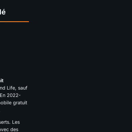
lé
it
nd Life, sauf
. En 2022-
bile gratuit
.
erts. Les
avec des