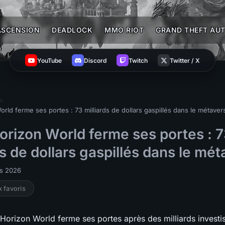
ASCENSION
DEADLOCK
MMO RIOT
GRAND THEFT AUT
YouTube
Discord
Twitch
Twitter / X
›
rld ferme ses portes : 73 milliards de dollars gaspillés dans le métaver
orizon World ferme ses portes : 
ds de dollars gaspillés dans le mét
rs 2026
x favoris