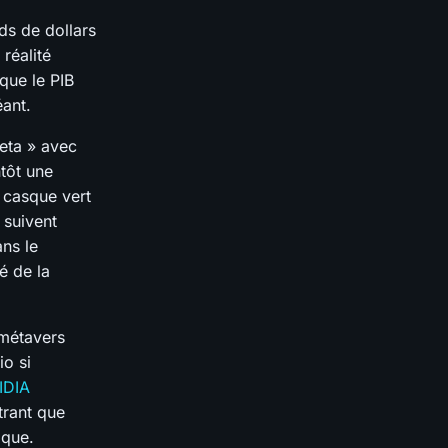
rds de dollars
 réalité
que le PIB
éant.
eta » avec
tôt une
 casque vert
 suivent
ns le
é de la
 métavers
io si
IDIA
trant que
ique.