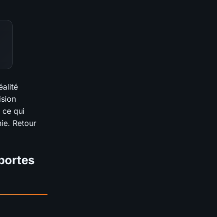
éalité
ision
r ce qui
ie. Retour
portes