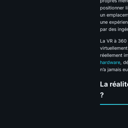
propres menu
positionner 
un emplaceme
une expérien
par des ingén
La VR à 360 
virtuellemen
réellement i
hardware
, d
n’a jamais eu
La réali
?