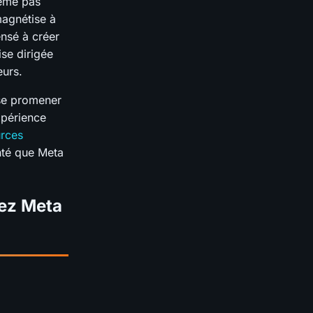
même pas
magnétise à
nsé à créer
ise dirigée
eurs.
 se promener
xpérience
urces
nté que Meta
hez Meta