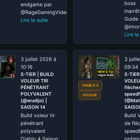
boss
endgame par
inarrê
@RageGamingVideos.
Guide 
:
Lire la suite
@imort
S-
Lire la
TIER
|
BUILD
SORCIÈRE
3 juillet 2026 à
3 juill
Blizzard
10:16
09:34
S-TIER | BUILD
de
S-TIER
VOLEUR TIR
VOLEUR
choc
DIABLO 4
PÉNÉTRANT
flèche
(@RageGamingVideos)
POLYVALENT
speed
VOLEUR
|
(@wudijo) |
(@Matt
SAISON
SAISON 14
SAISO
14
Build voleur tir
Build 
pénétrant
de flè
polyvalent
speed
Diablo 4 Saison
optimi