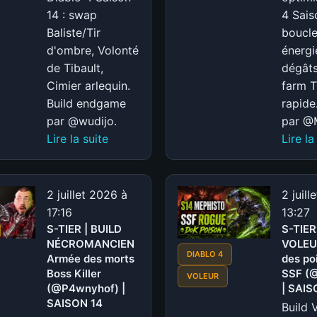
14 : swap
4 Sais
Baliste/Tir
boucl
d'ombre, Volonté
énergi
de Tibault,
dégâts
Cimier arlequin.
farm T
Build endgame
rapid
par @wudijo.
par @M
:
Lire la suite
Lire la
S-
TIER
|
2 juillet 2026 à
2 juill
BUILD
17:16
13:27
VOLEUR
S-TIER | BUILD
S-TIER
NÉCROMANCIEN
TIR
VOLEU
DIABLO 4
Armée des morts
des po
PÉNÉTRANT
Boss Killer
SSF (
VOLEUR
POLYVALENT
(@P4wnyhof) |
| SAIS
(@wudijo)
SAISON 14
Build 
|