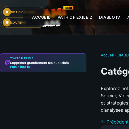
NOTIFICATIONS
ACCUEIL
PATH OF EXILE 2
DIABLO IV
SOUTENIR
Accueil
›
DIABL
TWITCH PRIME
Supprimer gratuitement les publicités
Plus d'info ici ›
Catégo
Explorez not
Sorcier, Vol
et stratégie
d’analyses a
← Précédent