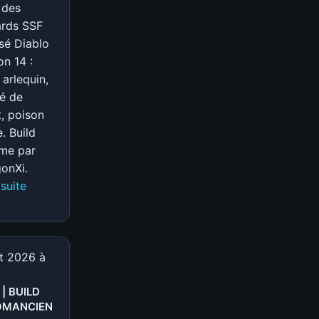
 des
|
ards SSF
SAISON
sé Diablo
14
on 14 :
 arlequin,
é de
t, poison
. Build
me par
onXi.
:
 suite
S-
TIER
|
BUILD
et 2026 à
VOLEUR
 | BUILD
Danse
OMANCIEN
des