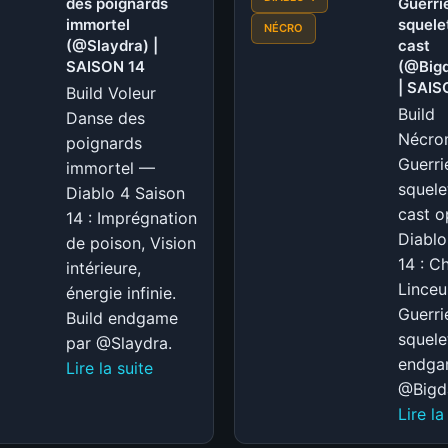
des poignards
Guerri
des
immortel
squele
NÉCRO
morts
(@Slaydra) |
cast
Boss
SAISON 14
(@Big
Killer
| SAIS
Build Voleur
(@P4wnyhof)
Build
Danse des
|
Nécro
poignards
SAISON
Guerri
immortel —
14
squele
Diablo 4 Saison
cast o
14 : Imprégnation
Diablo
de poison, Vision
14 : C
intérieure,
Linceu
énergie infinie.
Guerri
Build endgame
squele
par @Slaydra.
endga
:
Lire la suite
@Bigd
S-
Lire la
TIER
|