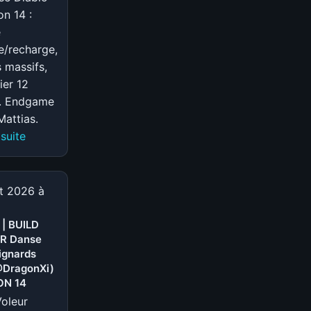
on 14 :
e
e/recharge,
 massifs,
ier 12
e. Endgame
attias.
:
 suite
S-
TIER
|
et 2026 à
BUILD
VOLEUR
 | BUILD
R Danse
Pluie
ignards
de
@DragonXi)
flèches
ON 14
speedfarm
Voleur
(@Mattias)