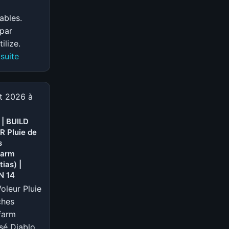
tables.
par
ilize.
:
 suite
S-
TIER
|
et 2026 à
BUILD
SACRESPRIT
 | BUILD
 Pluie de
Piqueur
s
bug
farm
abusé
ias) |
(@imortilize)
N 14
|
Voleur Pluie
SAISON
ches
14
farm
sé Diablo