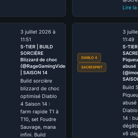
S-
Lire la
TIER
|
BUILD
PALADIN
3 juillet 2026 à
3 juill
Frappes
11:51
11:49
S-TIER | BUILD
Ailées
S-TIER
SORCIÈRE
SACRE
speedfarm
DIABLO 4
Blizzard de choc
Piqueu
(@RageGamingVideos)
(@RageGamingVideos)
abusé
SACRESPRIT
|
| SAISON 14
(@imort
SAISON
SAISO
Build sorcière
14
Build 
blizzard de choc
Piqueu
optimisé Diablo
abusé 
4 Saison 14 :
Diablo
farm rapide T1 à
14 : b
T10, set Foudre
dégâts
Sauvage, mana
x6 dég
infini. Build