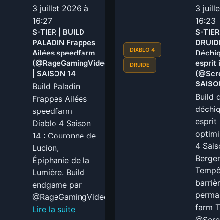
3 juillet 2026 à
3 juill
16:27
16:23
S-TIER | BUILD
S-TIER
PALADIN Frappes
DRUID
DIABLO 4
Ailées speedfarm
Déchi
(@RageGamingVideos)
esprit 
DRUIDE
| SAISON 14
(@Scre
SAISO
Build Paladin
Build 
Frappes Ailées
déchi
speedfarm
esprit 
Diablo 4 Saison
optimi
14 : Couronne de
4 Sais
Lucion,
Berger
Épiphanie de la
Tempê
Lumière. Build
barriè
endgame par
perma
@RageGamingVideos.
farm T
:
Lire la suite
@Scre