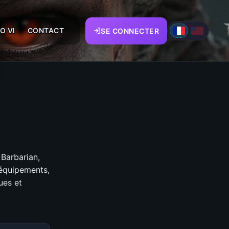
O VI
CONTACT
SE CONNECTER
 Barbarian,
 équipements,
ues et