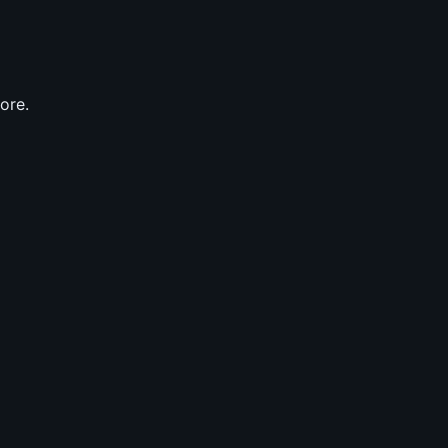
TIER
|
BUILD
NÉCROMANCIEN
ore.
Guerrier
squelette
auto-
cast
(@Bigdaddyden76)
|
SAISON
14