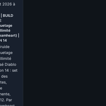
et 2026 à
 | BUILD
E
quetage
illimité
amheart) |
N 14
druide
quetage
illimité
sé Diablo
on 14 : set
 des
tes,
re
nente,
12. Par
amheart.