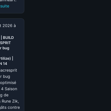
:
 suite
S-
TIER
|
et 2026 à
BUILD
DRUIDE
 | BUILD
SPRIT
Déchiquetage
r bug
esprit
illimité
ilize) |
(@Screamheart)
N 14
|
Sacresprit
SAISON
r bug
14
optimisé
 4 Saison
ug de
 Rune Zik,
âts contre