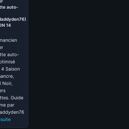
er
poignards
tte auto-
SSF
(@DragonXi)
daddyden76)
|
ON 14
SAISON
14
mancien
er
tte auto-
ptimisé
 4 Saison
hancre,
l Noir,
ers
ttes. Guide
me par
addyden76
:
 suite
S-