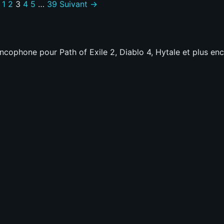
1
2
3
4
5
…
39
Suivant →
BUILD
VOLEUR
Danse
des
ancophone pour Path of Exile 2, Diablo 4, Hytale et plus enc
poignards
immortel
(@Slaydra)
|
SAISON
14