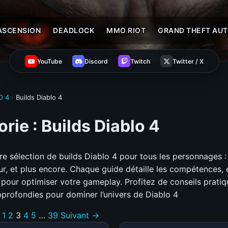
ASCENSION
DEADLOCK
MMO RIOT
GRAND THEFT AUT
YouTube
Discord
Twitch
Twitter / X
O 4
›
Builds Diablo 4
rie :
Builds Diablo 4
re sélection de builds Diablo 4 pour tous les personnages :
eur, et plus encore. Chaque guide détaille les compétences,
s pour optimiser votre gameplay. Profitez de conseils pratiq
pprofondies pour dominer l’univers de Diablo 4
1
2
3
4
5
…
39
Suivant →