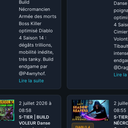
Build
Danse
SAISON
Nécromancien
poign
14
Armée des morts
optimi
Boss Killer
4 Sais
optimisé Diablo
Cimier
4 Saison 14 :
Volont
dégâts trillions,
Tibaul
mobilité inédite,
intense
très tanky. Build
endga
endgame par
@Drag
@P4wnyhof.
Lire la
:
Lire la suite
S-
TIER
|
2 juillet 2026 à
2 juill
BUILD
08:58
08:55
NÉCROMANCIEN
S-TIER | BUILD
S-TIER
VOLEUR Danse
Armée
NÉCR
DIABLO 4