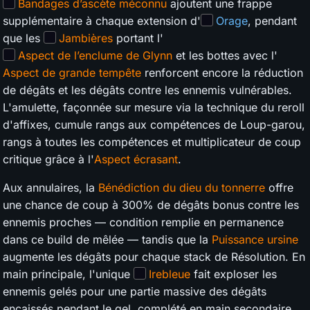
Bandages d’ascète méconnu
ajoutent une frappe
supplémentaire à chaque extension d'
Orage
, pendant
que les
Jambières
portant l'
Aspect de l’enclume de Glynn
et les bottes avec l'
Aspect de grande tempête
renforcent encore la réduction
de dégâts et les dégâts contre les ennemis vulnérables.
L'amulette, façonnée sur mesure via la technique du reroll
d'affixes, cumule rangs aux compétences de Loup-garou,
rangs à toutes les compétences et multiplicateur de coup
critique grâce à l'
Aspect écrasant
.
Aux annulaires, la
Bénédiction du dieu du tonnerre
offre
une chance de coup à 300% de dégâts bonus contre les
ennemis proches — condition remplie en permanence
dans ce build de mêlée — tandis que la
Puissance ursine
augmente les dégâts pour chaque stack de Résolution. En
main principale, l'unique
Irebleue
fait exploser les
ennemis gelés pour une partie massive des dégâts
encaissés pendant le gel, complété en main secondaire