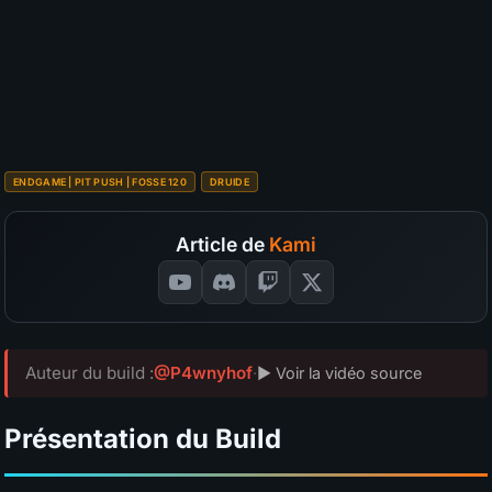
S
A
B
C
D
Survivabilité
?
S
A
B
C
D
Budget
?
SÉLECTIONNEZ VOS NOTES
📊
GRAPH
ENDGAME | PIT PUSH | FOSSE 120
DRUIDE
Article de
Kami
Auteur du build :
@P4wnyhof
·
▶ Voir la vidéo source
Présentation du Build