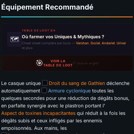
Équipement Recommandé
TABLE DE LOOT D4
Où farmer vos Uniques & Mythiques ?
🗺
Cheat sheet complète par boss —
Varshan
,
Duriel
,
Andariel
,
Urivar
et plus
🎯
VOIR LA
↗ nouvel onglet
TABLE DE LOOT
Le casque unique
Droit du sang de Gathlen
déclenche
automatiquement
Armure cyclonique
toutes les
quelques secondes pour une réduction de dégâts bonus,
en parfaite synergie avec le plastron portant l'
Aspect de toxines incapacitantes
qui réduit à la fois les
dégâts subis et ceux infligés par les ennemis
empoisonnés. Aux mains, les