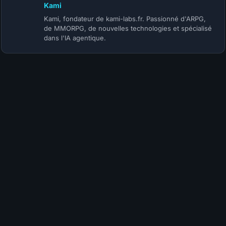
Kami
Kami, fondateur de kami-labs.fr. Passionné d'ARPG,
de MMORPG, de nouvelles technologies et spécialisé
dans l'IA agentique.
Reivilo37
🦅
😈
🎖️
🔥
🗺️
4 semaines
Hello !!
Une fois encore merci pour tout ce travail de
descriptif et présentation des builds
Une question, dans le conseil de Gameplay, il