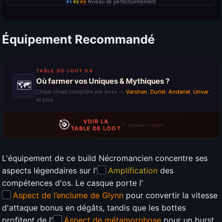
Équipement Recommandé
TABLE DE LOOT D4
Où farmer vos Uniques & Mythiques ?
🗺
Cheat sheet complète par boss —
Varshan
,
Duriel
,
Andariel
,
Urivar
et plus
🎯
VOIR LA
↗ nouvel onglet
TABLE DE LOOT
L'équipement de ce build Nécromancien concentre ses
aspects légendaires sur l'
Amplification
des
compétences d'os. Le casque porte l'
Aspect de l’enclume de Glynn
pour convertir la vitesse
d'attaque bonus en dégâts, tandis que les bottes
profitent de l'
Aspect de métamorphose
pour un burst