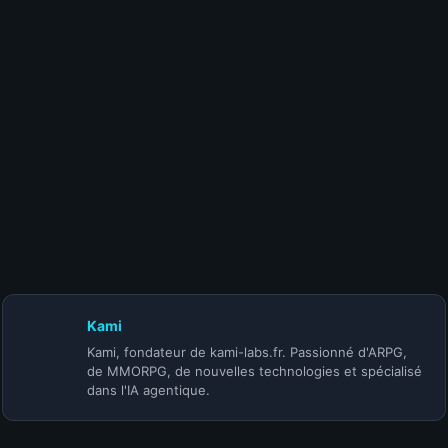
15 juillet 2026
Meilleurs builds Diablo 4 Saison 14 : le Top
10 DPS mis à jour
10 juillet 2026
Patch Diablo 4 Mythiques : les buffs du 14
juillet
Kami
Kami, fondateur de kami-labs.fr. Passionné d'ARPG,
de MMORPG, de nouvelles technologies et spécialisé
dans l'IA agentique.