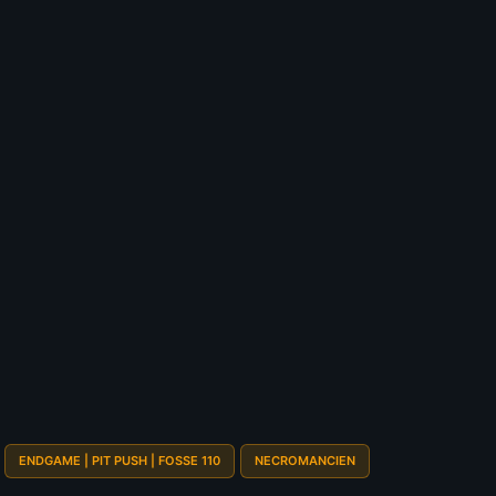
💰
Budget
4.5
S
TIER GLOBAL
S
324
votes
Pit Pushing
?
S
A
B
C
D
Speed Farming
?
S
A
B
C
D
Survivabilité
?
S
A
B
C
D
Budget
?
S
A
B
C
D
Sélectionnez vos notes
📊
GRAPH
ENDGAME | PIT PUSH | FOSSE 110
NECROMANCIEN