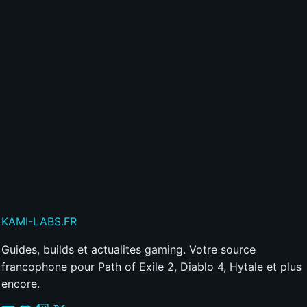
Créer mon compte gratuitement
Déjà membre ?
Connecte-toi ici
Publier mon commentaire
Votre commentaire sera aussi partagé sur le
Discord
KAMI
-LABS
.FR
Guides, builds et actualites gaming. Votre source
francophone pour Path of Exile 2, Diablo 4, Hytale et plus
encore.