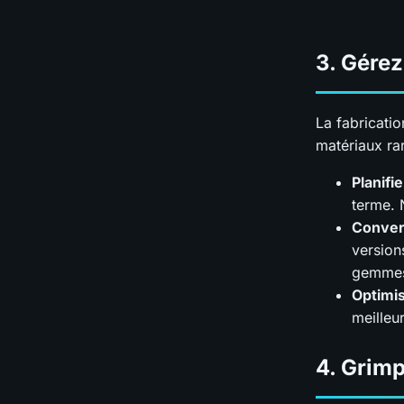
3.
Gérez
La fabricati
matériaux rar
Planif
terme. 
Conver
version
gemmes 
Optimi
meilleu
4.
Grimp