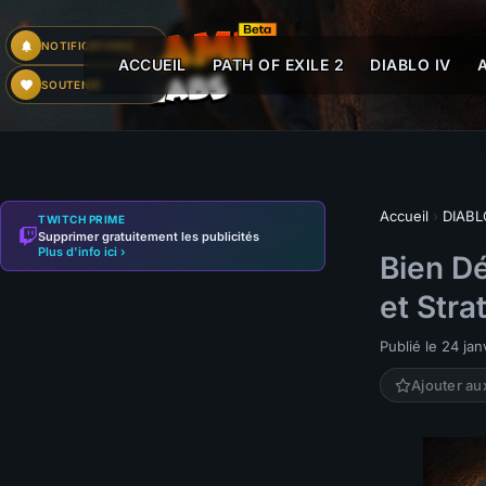
NOTIFICATIONS
ACCUEIL
PATH OF EXILE 2
DIABLO IV
SOUTENIR
Accueil
›
DIABL
TWITCH PRIME
Supprimer gratuitement les publicités
Plus d'info ici ›
Bien Dé
et Stra
Publié le 24 ja
Ajouter au