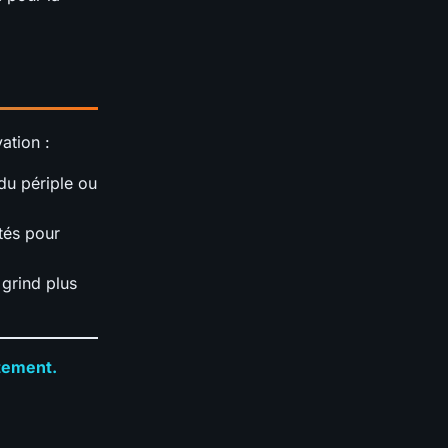
ation :
du périple ou
ités pour
 grind plus
itement.