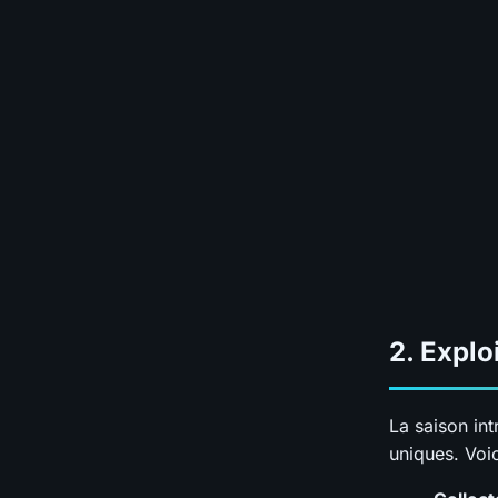
2.
Explo
La saison in
uniques. Voic