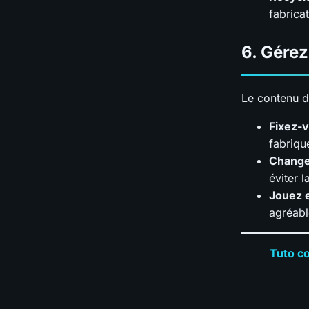
fabrica
6.
Gérez 
Le contenu de
Fixez-v
fabriqu
Change
éviter l
Jouez 
agréabl
Tuto co