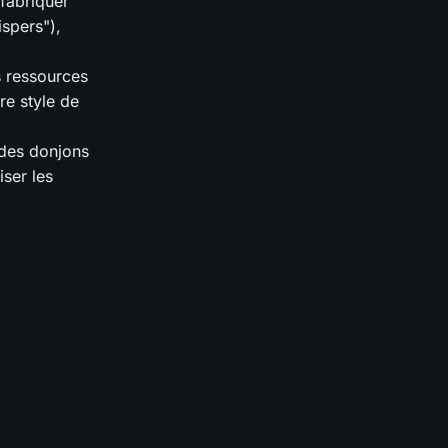
 fabriquer
spers"),
s ressources
re style de
 des donjons
iser les