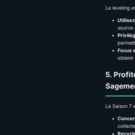
Le leveling e
Utilise
source 
Privilé
permett
Focus s
obtenir
5.
Profi
Sageme
La Saison 7 e
Concent
collect
Recycle