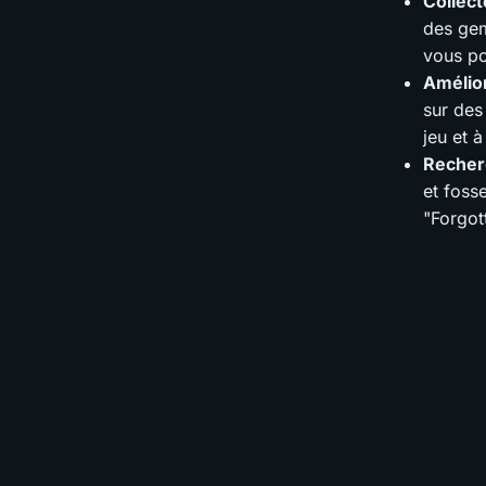
Collect
des gem
vous po
Amélio
sur des
jeu et à
Recher
et fosse
"Forgot