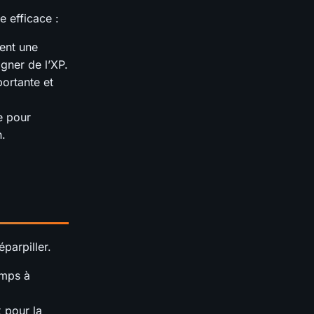
e efficace :
ent une
gner de l’XP.
portante et
e pour
n.
éparpiller.
emps à
x pour la