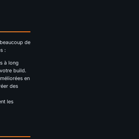
t beaucoup de
s :
s à long
votre build.
améliorées en
réer des
nt les