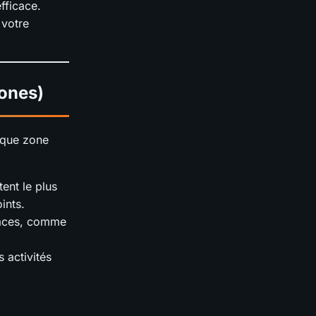
fficace.
 votre
Zones)
aque zone
tent le plus
ints.
icaces, comme
 activités