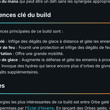
n du mana
qui peut être un défi sans les synergies appropri
nces clé du build
ces principales de ce build sont :
elé
: Inflige des dégâts de glace à distance et gèle les enne
r de feu
: Fournit une protection et inflige des dégâts de fe
rtation
: Offre une grande mobilité.
 de glace
: Augmente la défense et gèle les ennemis à prox
 Invoque des hydres qui lance encore plus d'orbes de givre
âts supplémentaires.
es
gies les plus intéressantes de ce build est entre Orbe gelé 
permises par l'
Éclat d’hiverre
. En lançant des Orbes gelés,