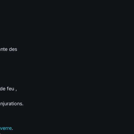
ante des
e feu ,
njurations.
iverre
.