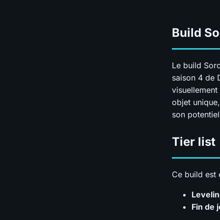
Build So
Le build Sor
saison 4 de 
visuellement 
objet unique, 
son potentiel
Tier list
Ce build est
Leveli
Fin de 