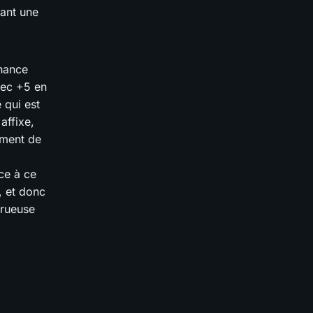
éant une
chance
ec +5 en
 qui est
affixe,
ément de
ce à ce
, et donc
trueuse