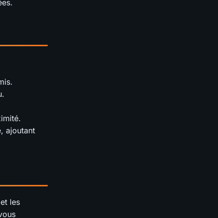
ées.
mis.
u.
imité.
, ajoutant
et les
 vous