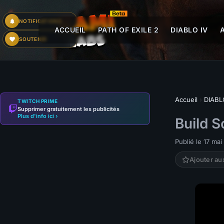
NOTIFICATIONS
ACCUEIL
PATH OF EXILE 2
DIABLO IV
SOUTENIR
Accueil
›
DIABL
TWITCH PRIME
Supprimer gratuitement les publicités
Plus d'info ici ›
Build S
Publié le 17 ma
Ajouter au