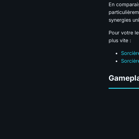
En comparais
particulièrem
synergies un
Pour votre le
plus vite :
Sorcièr
Sorcièr
Gamepl