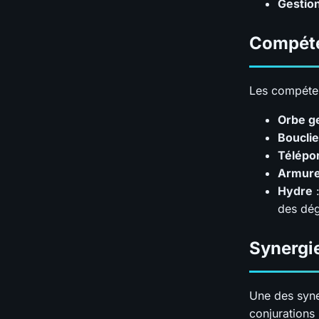
Gestio
Compéte
Les compéten
Orbe g
Bouclie
Télépo
Armure
Hydre
:
des dég
Synergi
Une des syner
conjurations 