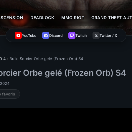
ASCENSION
DEADLOCK
MMO RIOT
GRAND THEFT AUT
YouTube
Discord
Twitch
Twitter / X
O 4
›
Build Sorcier Orbe gelé (Frozen Orb) S4
orcier Orbe gelé (Frozen Orb) S4
i 2024
x favoris