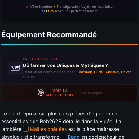
Équipement Recommandé
TABLE DE LOOT D4
Où farmer vos Uniques & Mythiques ?
🗺
Cheat sheet complète par Boss —
Varshan
,
Duriel
,
Andariel
,
Urivar
et plus
🎯
VOIR LA
↗ nouvel onglet
TABLE DE LOOT
Le build repose sur plusieurs pièces d'équipement
essentielles que Rob2628 détaille dans la vidéo. La
jambière
Mailles châtiées
est la pièce maîtresse
absolue : elle transforme
Bond
en déclencheur de