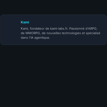
Diablo 4 Saison 15 : Blizzard garde le plus gros pour la BlizzCon
Kami
Kami, fondateur de kami-labs.fr. Passionné d'ARPG,
de MMORPG, de nouvelles technologies et spécialisé
dans l'IA agentique.
loopmaster94
🗺️
3 mois
Bonjour pourrais tu me dire quelle arme il faut