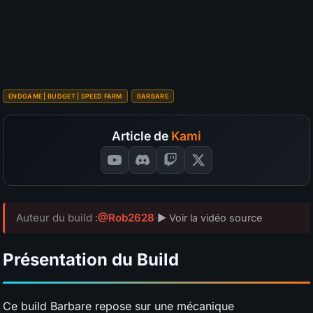
S
A
B
C
D
Budget
?
SÉLECTIONNEZ VOS NOTES
📊
GRAPH
ENDGAME | BUDGET | SPEED FARM
BARBARE
Article de
Kami
Auteur du build :
@Rob2628
·
▶ Voir la vidéo source
Présentation du Build
Ce build Barbare repose sur une mécanique