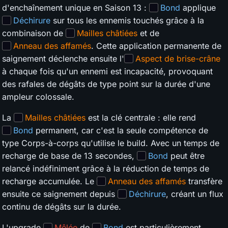
d'enchaînement unique en Saison 13 :
Bond
applique
Déchirure
sur tous les ennemis touchés grâce à la
combinaison de
Mailles châtiées
et de
Anneau des affamés
. Cette application permanente de
saignement déclenche ensuite l'
Aspect de brise-crâne
à chaque fois qu'un ennemi est incapacité, provoquant
des rafales de dégâts de type point sur la durée d'une
ampleur colossale.
La
Mailles châtiées
est la clé centrale : elle rend
Bond
permanent, car c'est la seule compétence de
type Corps-à-corps qu'utilise le build. Avec un temps de
recharge de base de 13 secondes,
Bond
peut être
relancé indéfiniment grâce à la réduction de temps de
recharge accumulée. Le
Anneau des affamés
transfère
ensuite ce saignement depuis
Déchirure
, créant un flux
continu de dégâts sur la durée.
L'upgrade
Mêlée
de
Bond
est particulièrement