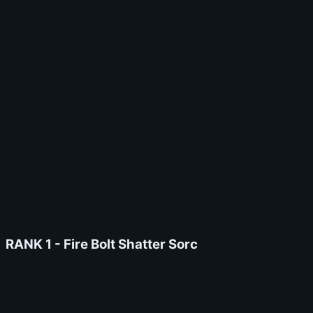
0
vote
0/10 votes - Encore 10 pour débloquer le tier
Pit Pushing
?
S
A
B
C
D
Speed Farming
?
S
A
B
C
D
Survivabilité
?
S
A
B
C
D
Budget
?
S
A
B
C
D
Sélectionnez vos notes
📊
GRAPH
RANK 1 -
Fire Bolt Shatter Sorc