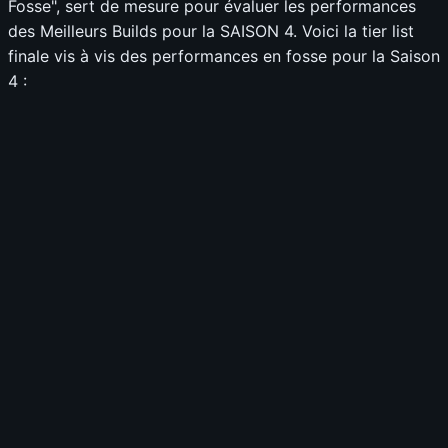
Fosse", sert de mesure pour évaluer les performances
des Meilleurs Builds pour la SAISON 4. Voici la tier list
finale vis à vis des performances en fosse pour la Saison
4 :
📊
Build
⚔️
Pit Pushing
0.0
-
💨
Speed Farming
0.0
-
🛡️
Survivabilité
0.0
-
💰
Budget
0.0
-
TIER GLOBAL
-