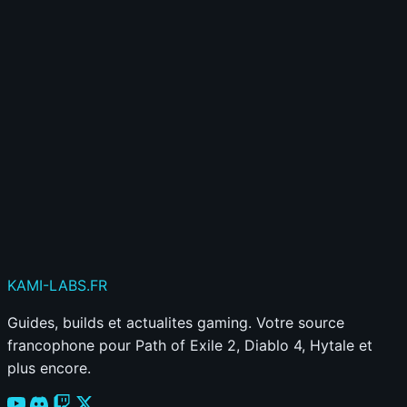
Créer mon compte gratuitement
Déjà membre ?
Connecte-toi ici
Publier mon commentaire
Votre commentaire sera aussi partagé sur le
Discord
KAMI
-LABS
.FR
Guides, builds et actualites gaming. Votre source
francophone pour Path of Exile 2, Diablo 4, Hytale et
plus encore.