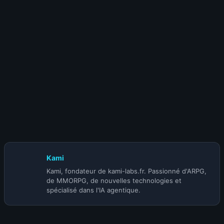
Saison 15
4 août 2026
Diablo 4 Saison 15 : Blizzard garde le plus
gros pour la BlizzCon
Kami
Kami, fondateur de kami-labs.fr. Passionné d'ARPG,
de MMORPG, de nouvelles technologies et
spécialisé dans l'IA agentique.