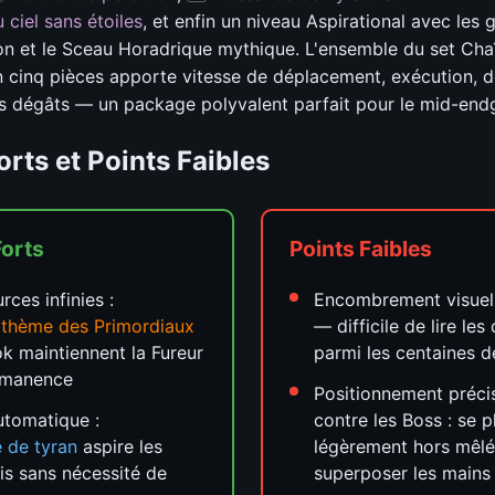
ciel sans étoiles
, et enfin un niveau Aspirational avec le
ion et le Sceau Horadrique mythique. L'ensemble du set Cha
 cinq pièces apporte vitesse de déplacement, exécution, 
s dégâts — un package polyvalent parfait pour le mid-en
orts et Points Faibles
Forts
Points Faibles
rces infinies :
Encombrement visuel
thème des Primordiaux
— difficile de lire le
ok maintiennent la Fureur
parmi les centaines 
rmanence
Positionnement préci
tomatique :
contre les Boss : se p
 de tyran
aspire les
légèrement hors mêl
s sans nécessité de
superposer les mains