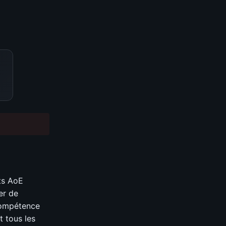
ts AoE
er de
compétence
 tous les