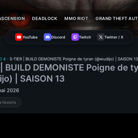
ASCENSION
DEADLOCK
MMO RIOT
GRAND THEFT AUT
YouTube
Discord
Twitch
Twitter / X
O 4
›
S-TIER | BUILD DEMONISTE Poigne de tyran (@wudijo) | SAISON 13
 | BUILD DEMONISTE Poigne de t
jo) | SAISON 13
 mai 2026
x favoris