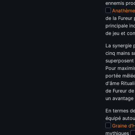
ennemis proc
Anathème
de la Fureur
principale i
de jeu et con
La synergie 
cinq mains 
superposent 
Pour maximise
portée mêlée
d'âme Ritual
de Fureur de
un avantage c
En termes de 
équipé auto
Graine d’
mythiques