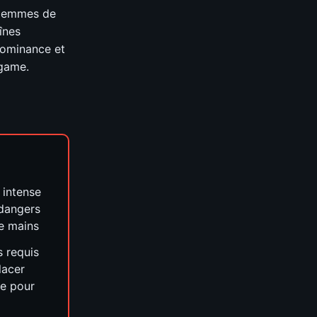
s gemmes de
înes
dominance et
dgame.
 intense
s dangers
de mains
s requis
lacer
ée pour