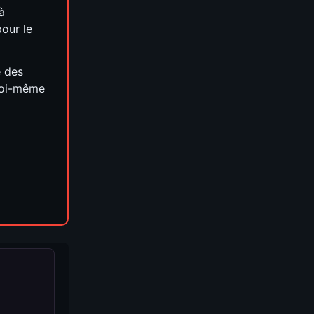
à
our le
e des
soi-même