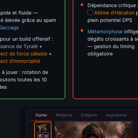
Dépendance critique 
apide et fluide —
Abîme d’Hécaton
p
té élevée grâce au spam
plein potentiel DPS
Saccage
Métamorphose
inflig
pour un build offensif :
dégâts croissants à 
ssance de Tyraël
+
— gestion du timing
ect de force céleste
+
obligatoire
ect d’immortalité
 à jouer : rotation de
boutons toutes les 10
des