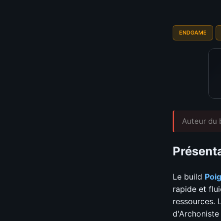
📊
GRAPH
ENDGAME
Auteur du b
Présenta
Le build
Poig
rapide et fl
ressources. 
d'Archoniste