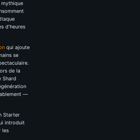
e mythique
nsomment
attaque
es d'heures
on
qui ajoute
mains se
pectaculaire.
ors de la
e Shard
égénération
ccablement —
n Starter
 introduit
 les