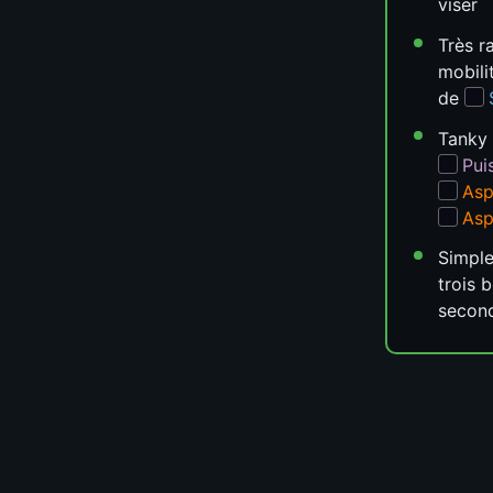
viser
Très r
mobili
de
Tanky 
Pui
Asp
Asp
Simple
trois 
secon