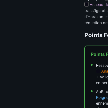
Anneau du 
transfigurat
d’Horazon en
réduction de
Points F
Points 
Ressou
Ana
+ Vall
en pe
AoE au
Poigne
ennemi