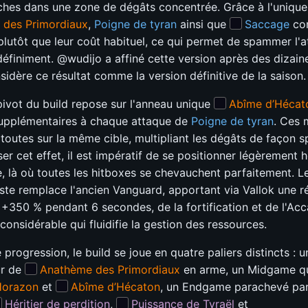
hes dans une zone de dégâts concentrée. Grâce à l'uniqu
 des Primordiaux
,
Poigne de tyran
ainsi que
Saccage
co
 plutôt que leur coût habituel, ce qui permet de spammer l'
ndéfiniment. @wudijo a affiné cette version après des dizain
sidère ce résultat comme la version définitive de la saison.
pivot du build repose sur l'anneau unique
Abîme d’Hécat
supplémentaires à chaque attaque de
Poigne de tyran
. Ces 
toutes sur la même cible, multipliant les dégâts de façon s
r cet effet, il est impératif de se positionner légèrement h
, là où toutes les hitboxes se chevauchent parfaitement. L
iste remplace l'ancien Vanguard, apportant via Vallok une r
 +350 % pendant 6 secondes, de la fortification et de l'A
onsidérable qui fluidifie la gestion des ressources.
progression, le build se joue en quatre paliers distincts : u
ur de
Anathème des Primordiaux
en arme, un Midgame qui
Horazon
et
Abîme d’Hécaton
, un Endgame parachevé par
Héritier de perdition
,
Puissance de Tyraël
et