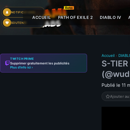
NOTIFICATIONS
ACCUEIL
PATH OF EXILE 2
DIABLO IV
SOUTENIR
Accueil
›
DIABL
TWITCH PRIME
S-TIER
Supprimer gratuitement les publicités
Plus d'info ici ›
(@wudi
Publié le 11
Ajouter au