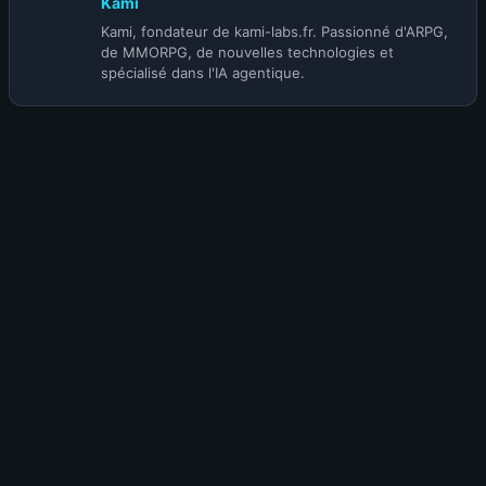
Kami
Kami, fondateur de kami-labs.fr. Passionné d'ARPG,
de MMORPG, de nouvelles technologies et
spécialisé dans l'IA agentique.
Raphael
3 ans
Salut sa serait bien de mettre les aspect en francais
histoire de trouvez plus rapidement
Nv.31
Kami
ADMIN
TWITCH
YOUTUBE
MEMBRE DISCORD
💫