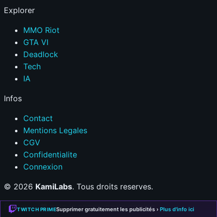
Explorer
MMO Riot
GTA VI
Deadlock
Tech
IA
Infos
Contact
Mentions Legales
CGV
Confidentialite
Connexion
© 2026
KamiLabs
. Tous droits reserves.
Fait avec
❤
pour la communaute gaming
Supprimer gratuitement les publicités ›
Plus d'info ici
TWITCH PRIME