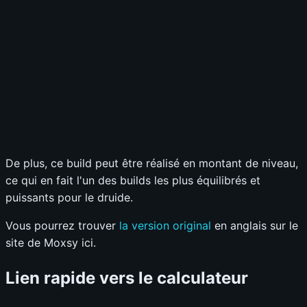
Speed Farming
?
S
A
B
C
D
Survivabilité
?
S
A
B
C
D
Budget
?
S
A
B
C
D
Sélectionnez vos notes
📊
GRAPH
De plus, ce build peut être réalisé en montant de niveau,
ce qui en fait l'un des builds les plus équilibrés et
puissants pour le druide.
Vous pourrez trouver
la version original
en anglais sur le
site de Moxsy ici.
Lien rapide vers le calculateur