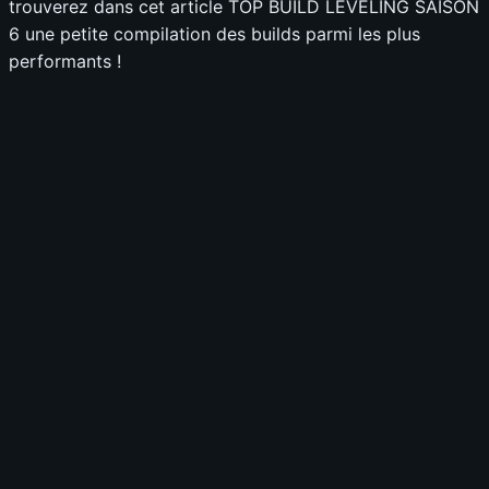
trouverez dans cet article TOP BUILD LEVELING SAISON
6 une petite compilation des builds parmi les plus
performants !
📊
Build
⚔️
Pit Pushing
0.0
-
💨
Speed Farming
0.0
-
🛡️
Survivabilité
0.0
-
💰
Budget
0.0
-
TIER GLOBAL
-
0
vote