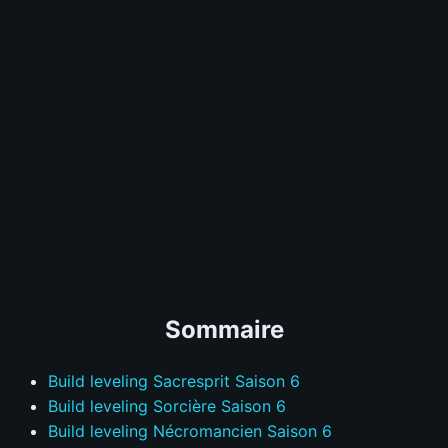
0/10 votes - Encore 10 pour débloquer le tier
Pit Pushing
?
S
A
B
C
D
Speed Farming
?
S
A
B
C
D
Survivabilité
?
S
A
B
C
D
Budget
?
S
A
B
C
D
Sélectionnez vos notes
📊
GRAPH
Sommaire
Build leveling Sacresprit Saison 6
Build leveling Sorcière Saison 6
Build leveling Nécromancien Saison 6