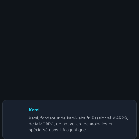
8 août 2026
Éclats d’âme Diablo 4 : le système clé de la
Saison 15
4 août 2026
Diablo 4 Saison 15 : Blizzard garde le plus
gros pour la BlizzCon
Kami
Kami, fondateur de kami-labs.fr. Passionné d'ARPG,
de MMORPG, de nouvelles technologies et
spécialisé dans l'IA agentique.