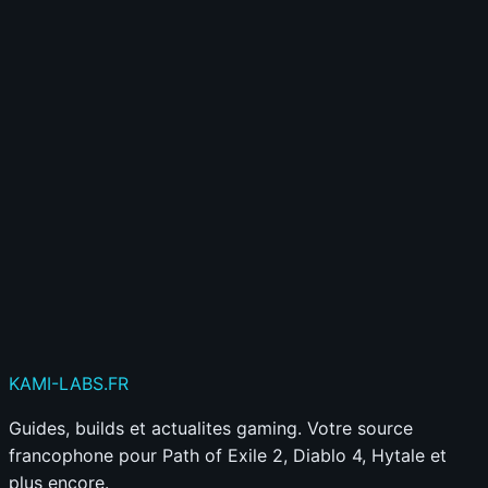
⭐
Gagne de l'XP et des badges
🎮
Accède à des fonctionnalités exclusives
Créer mon compte gratuitement
Déjà membre ?
Connecte-toi ici
Publier mon commentaire
Votre commentaire sera aussi partagé sur le
Discord
KAMI
-LABS
.FR
Guides, builds et actualites gaming. Votre source
francophone pour Path of Exile 2, Diablo 4, Hytale et
plus encore.