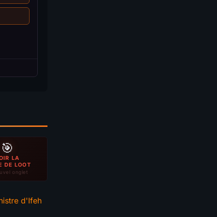
🎯
OIR LA
E DE LOOT
uvel onglet
istre d'Ifeh