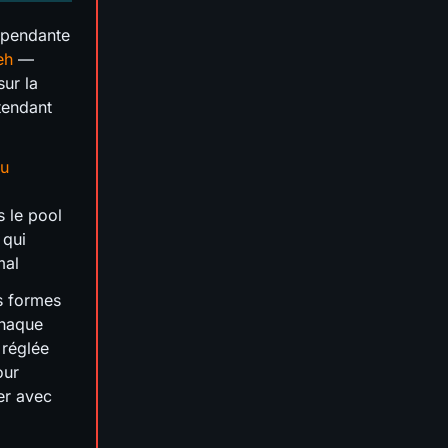
épendante
eh
—
sur la
ttendant
du
s le pool
 qui
mal
s formes
chaque
 réglée
our
er avec