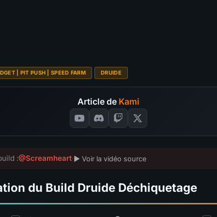
S
A
B
C
Budget
?
4.5
S
370
SÉLECTIONNEZ VOS NOT
S
VOTES
📊
GRAPH
DGET | PIT PUSH | SPEED FARM
DRUIDE
Article de
Kami
uild :
@Screamheart
·
▶ Voir la vidéo source
ation du Build Druide Déchiquetage