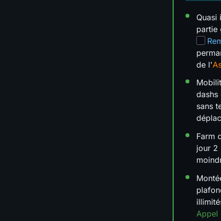
Quasi 
partie
Rem
perman
de l'
As
Mobili
dashs
sans t
dépla
Farm d
jour 2
moind
Monté
plafon
illimit
Appel