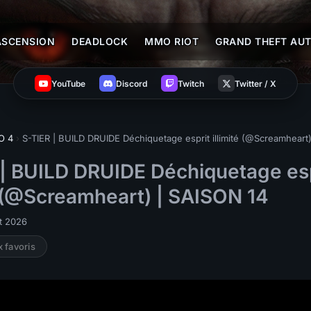
ASCENSION
DEADLOCK
MMO RIOT
GRAND THEFT AUT
YouTube
Discord
Twitch
Twitter / X
O 4
›
S-TIER | BUILD DRUIDE Déchiquetage esprit illimité (@Screamheart
 | BUILD DRUIDE Déchiquetage esp
é (@Screamheart) | SAISON 14
et 2026
x favoris