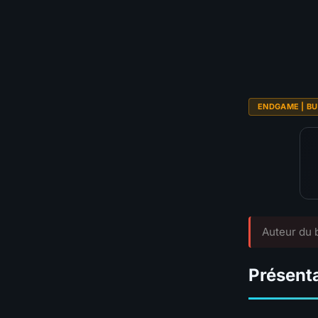
💰
Budget
TIER GLOBAL
ENDGAME | BU
Auteur du b
Présent