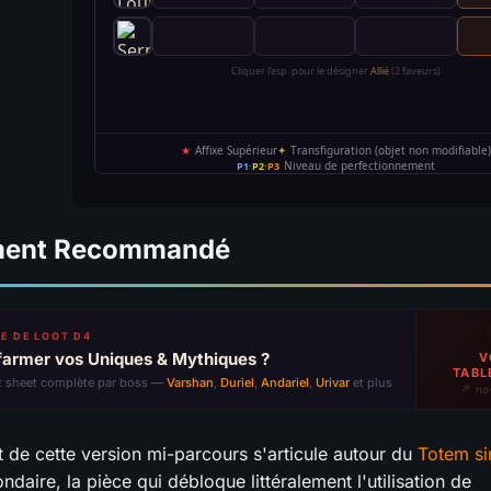
ment Recommandé
E DE LOOT D4
farmer vos Uniques & Mythiques ?
V
TABL
t sheet complète par boss —
Varshan
,
Duriel
,
Andariel
,
Urivar
et plus
↗ no
 de cette version mi-parcours s'articule autour du
Totem sin
daire, la pièce qui débloque littéralement l'utilisation de