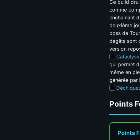
Ce build dru
comme compét
enchaînant de
deuxième jou
boss de Tour
dégâts sont
version repo
Cataclys
qui permet d
même en plein
générée par
Déchique
Points F
Points F