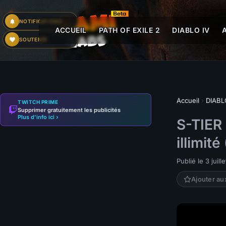
NOTIFICATIONS
ACCUEIL
PATH OF EXILE 2
DIABLO IV
SOUTENIR
Accueil
›
DIABL
TWITCH PRIME
Supprimer gratuitement les publicités
Plus d'info ici ›
S-TIER
illimit
Publié le 3 juill
Ajouter au