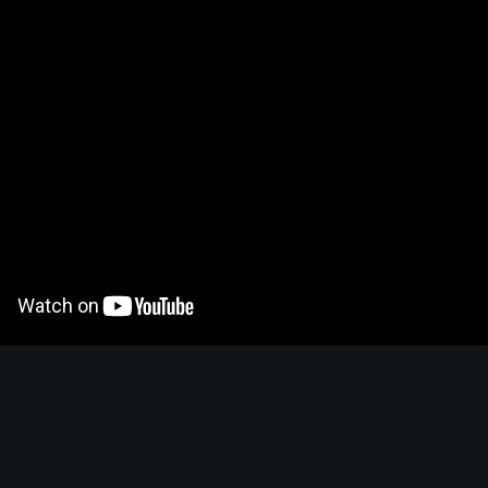
S
A
B
C
Pit Pushing
?
4.6
S
S
A
B
C
Speed Farming
?
4.6
S
S
A
B
C
Survivabilité
?
4.5
S