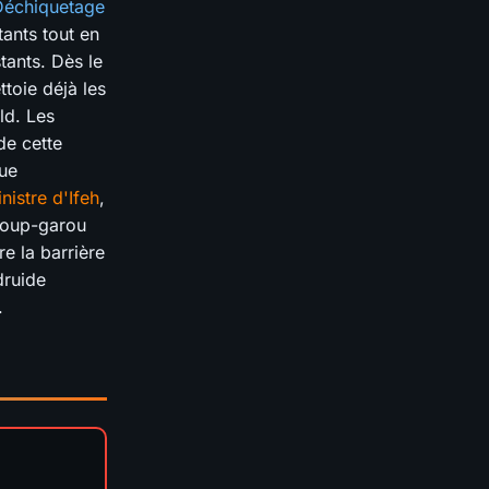
Déchiquetage
ants tout en
tants. Dès le
toie déjà les
ld. Les
de cette
ue
nistre d'Ifeh
,
Loup-garou
re la barrière
druide
.