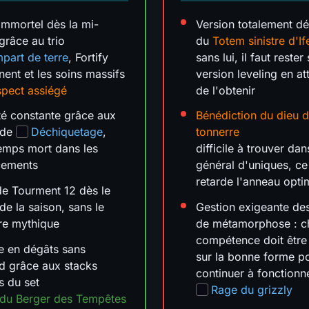
immortel dès la mi-
Version totalement d
 grâce au trio
du
Totem sinistre d'If
part de terre
, Fortify
sans lui, il faut rester 
ent et les soins massifs
version leveling en a
pect assiégé
de l'obtenir
té constante grâce aux
Bénédiction du dieu 
 de
Déchiquetage
,
tonnerre
emps mort dans les
difficile à trouver dan
cements
général d'uniques, ce
retarde l'anneau opti
e Tourment 12 dès le
 de la saison, sans le
Gestion exigeante de
re mythique
de métamorphose : 
compétence doit être
e en dégâts sans
sur la bonne forme p
d grâce aux stacks
continuer à fonctionn
és du set
Rage du grizzly
 du Berger des Tempêtes