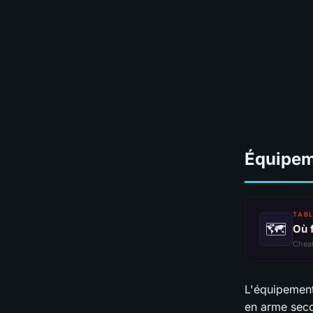
Équipe
TABL
🗺
Où 
Chea
L'équipement
en arme secon