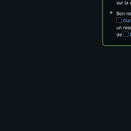
sur la
Bon n
Our
un res
de