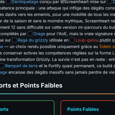
ide
Déchiquetage
conçu par @Screamheart mise sur
ence principale : une attaque qui inflige des dégâts const
s dashs vers les ennemis, pour une mobilité de tous les ins
r de la saison et sans le moindre mythique, Screamheart net
ment 12 sans difficulté sur cette version mi-parcours du bui
 complétés par
Orage
pour l'AoE, mais la vraie signature 
se sur
Rage du grizzly
utilisée en
Loup-garou
plutôt q
me
— un choix rendu possible uniquement grâce au
Totem si
e conserver actives les compétences réglées sur la forme 
e transformation Grizzly. La survie n'est pas en reste : ent
Rempart de terre
et le Fortify quasi permanent, ce build 
tage
encaisse des dégâts massifs sans jamais perdre de vie
orts et Points Faibles
orts
Points Faibles