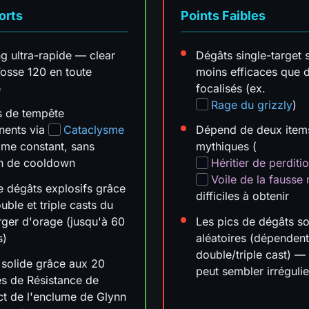
orts
Points Faibles
g ultra-rapide — clear
Dégâts single-target 
Fosse 120 en toute
moins efficaces que d
é
focalisés (ex.
Rage du grizzly
)
s de tempête
nents via
Cataclysme
Dépend de deux item
ime constant, sans
mythiques (
on de cooldown
Héritier de perditi
Voile de la fausse
e dégâts explosifs grâce
difficiles à obtenir
uble et triple casts du
rger d'orage (jusqu'à 60
Les pics de dégâts so
s)
aléatoires (dépenden
double/triple cast) —
 solide grâce aux 20
peut sembler irrégulie
s de Résistance de
ct de l'enclume de Glynn