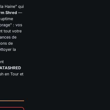
la Haine" qui
rm Shred
—
 uptime
orage" : vos
 tout votre
hances de
ions de
ttoyer la
nt
CATASHRED
sh en Tour et