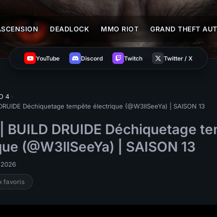
ASCENSION
DEADLOCK
MMO RIOT
GRAND THEFT AUT
YouTube
Discord
Twitch
Twitter / X
O 4
›
 DRUIDE Déchiquetage tempête électrique (@W3llSeeYa) | SAISON 13
 | BUILD DRUIDE Déchiquetage t
ique (@W3llSeeYa) | SAISON 13
i 2026
x favoris