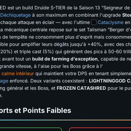
 est un build Druide S-TIER de la Saison 13 "Seigneur de 
Déchiquetage
à son maximum en combinant l'upgrade
Sto
t chaque attaque en éclair — avec l'ultime
Cataclysme
en
a mécanique centrale repose sur le set Talisman "Berger d'
 de tempête ne consomment plus d'esprit mais consomment
nible pour amplifier leurs dégâts jusqu'à +40%, avec des c
20%) et triple cast (5%) qui génèrent des pics à 50-60 trill
t avant tout un
build de farming d'exception
, capable de ne
rande vitesse, à l'aise pour les Boss grâce à l'
 calme intérieur
qui maintient votre DPS en tenant simpleme
tage
enfoncé. Deux variants coexistent :
LIGHTNINGGOD 
ng général et les Boss, et
FROZEN CATASHRED
pour le pu
e.
orts et Points Faibles