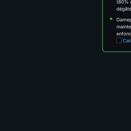
(80% 
dégâts
Gamepl
mainte
enfonc
Cat