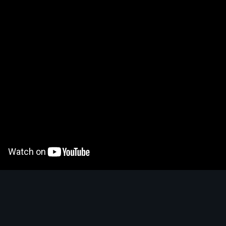
S
A
B
C
Pit Pushing
?
4.5
S
S
A
B
C
Speed Farming
?
4.5
S
S
A
B
C