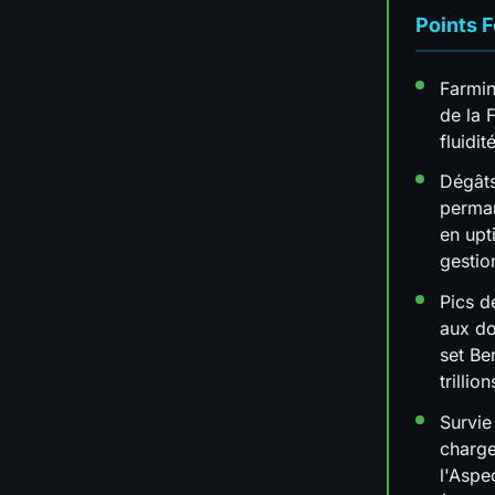
Points F
Farmin
de la 
fluidit
Dégât
perma
en upt
gesti
Pics d
aux do
set Be
trillion
Survie
charge
l'Aspe