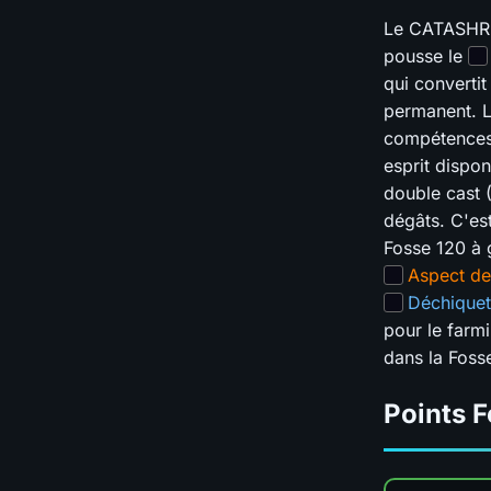
Le CATASHRED
pousse le
qui converti
permanent. L
compétences
esprit dispo
double cast (
dégâts. C'es
Fosse 120 à g
Aspect de
Déchique
pour le farmi
dans la Foss
Points F