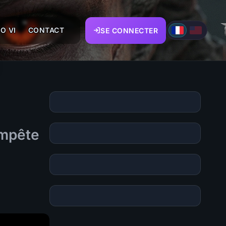
O VI
CONTACT
SE CONNECTER
empête