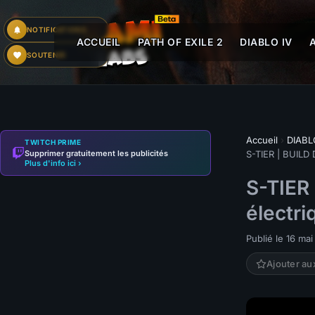
NOTIFICATIONS
ACCUEIL
PATH OF EXILE 2
DIABLO IV
SOUTENIR
Accueil
›
DIABL
TWITCH PRIME
Supprimer gratuitement les publicités
S-TIER | BUILD
Plus d'info ici ›
S-TIER
électr
Publié le 16 ma
Ajouter au