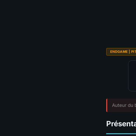
🛡️
Survivabilité
💰
Budget
TIER GLOBAL
ENDGAME | PI
Auteur du b
Présenta