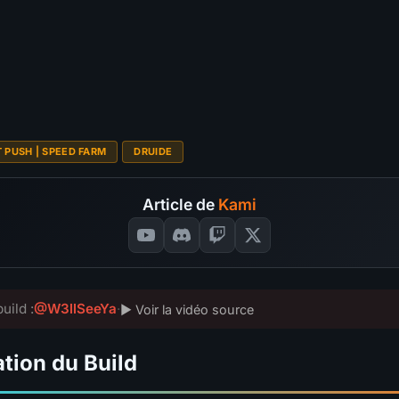
Survivabilité
?
4.6
S
S
A
B
C
Budget
?
4.5
S
412
SÉLECTIONNEZ VOS NOT
S
VOTES
📊
GRAPH
T PUSH | SPEED FARM
DRUIDE
Article de
Kami
uild :
@W3llSeeYa
·
▶ Voir la vidéo source
tion du Build