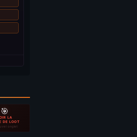
🎯
OIR LA
E DE LOOT
uvel onglet