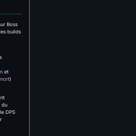
sur Boss
es builds
s
on
et
 mort
)
nt
t du
 le DPS
r