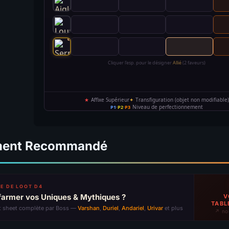
ment Recommandé
E DE LOOT D4
farmer vos Uniques & Mythiques ?
V
TABL
t sheet complète par Boss —
Varshan
,
Duriel
,
Andariel
,
Urivar
et plus
↗ no