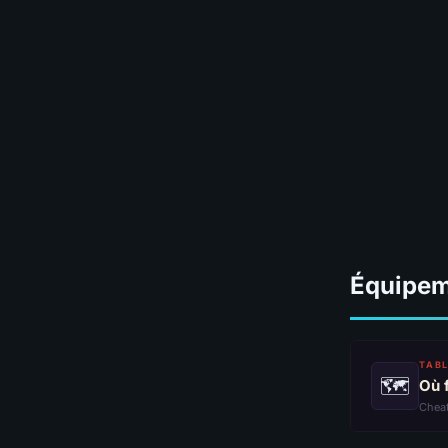
Équipe
TABL
🗺
Où 
Chea