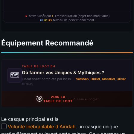
Équipement Recommandé
TABLE DE LOOT D4
Où farmer vos Uniques & Mythiques ?
🗺
Cheat sheet complète par boss —
Varshan
,
Duriel
,
Andariel
,
Urivar
et plus
🎯
VOIR LA
↗ nouvel onglet
TABLE DE LOOT
Le casque principal est la
Volonté inébranlable d'Airidah
, un casque unique