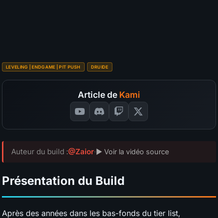
S
A
B
C
D
Budget
?
SÉLECTIONNEZ VOS NOTES
📊
GRAPH
LEVELING | ENDGAME | PIT PUSH
DRUIDE
Article de
Kami
Auteur du build :
@Zaior
·
▶ Voir la vidéo source
Présentation du Build
Après des années dans les bas-fonds du tier list,