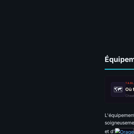
Équipe
TABL
🗺
Où 
Chea
L'équipement
soigneusemen
et d'