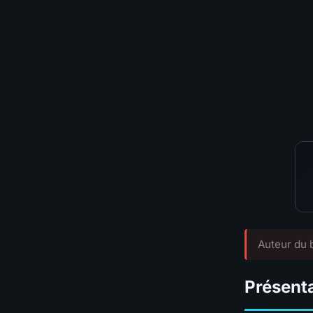
⚔️
Pit Pushing
💨
Speed Farming
🛡️
Survivabilité
💰
Budget
TIER GLOBAL
Auteur du b
Présenta