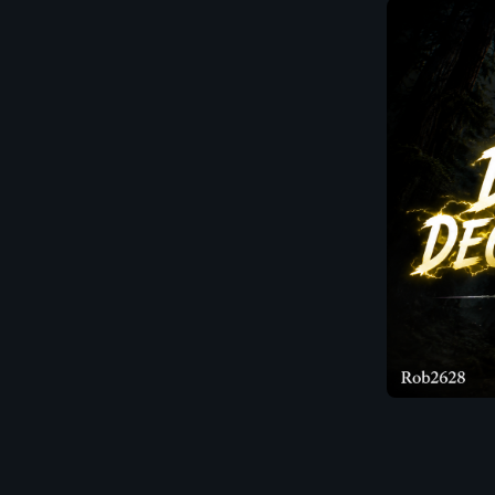
📊
BUILD