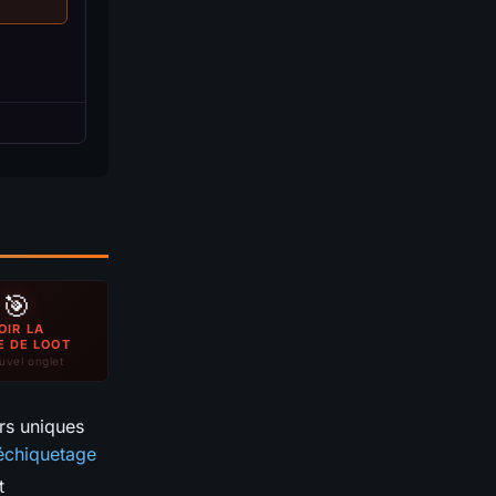
🎯
OIR LA
E DE LOOT
uvel onglet
rs uniques
échiquetage
t