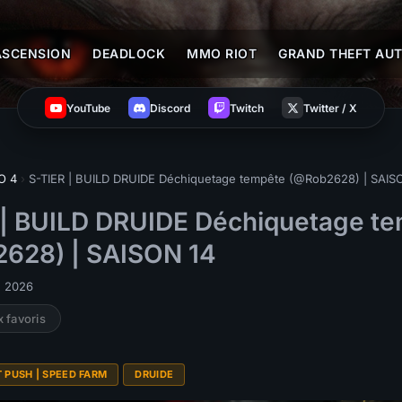
ASCENSION
DEADLOCK
MMO RIOT
GRAND THEFT AUT
YouTube
Discord
Twitch
Twitter / X
O 4
›
S-TIER | BUILD DRUIDE Déchiquetage tempête (@Rob2628) | SAIS
 | BUILD DRUIDE Déchiquetage t
628) | SAISON 14
in 2026
x favoris
T PUSH | SPEED FARM
DRUIDE