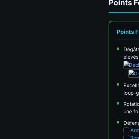
Points F
Points F
Dégâts
élevés
+
Excell
loup-
Rotati
une fo
Défens
Arm
Rem