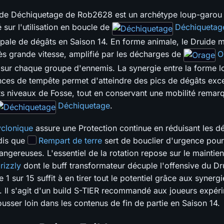
ide Déchiquetage de Rob2628 est un archétype loup-garou
 sur l'utilisation en boucle de
Déchiquetag
pale de dégâts en Saison 14. En forme animale, le Druide mu
rès grande vitesse, amplifié par les décharges de
O
 sur chaque groupe d'ennemis. La synergie entre la forme l
ces de tempête permet d'atteindre des pics de dégâts exc
ts niveaux de Fosse, tout en conservant une mobilité remar
Déchiquetage
.
clonique
assure une Protection continue en réduisant les d
ndis que
Rempart de terre
sert de bouclier d'urgence pou
angereuses. L'essentiel de la rotation repose sur le maintie
rizzly
dont le buff transformateur décuple l'offensive du D
e 1 sur 15 suffit à en tirer tout le potentiel grâce aux synerg
. Il s'agit d'un build S-TIER recommandé aux joueurs expér
usser loin dans les contenus de fin de partie en Saison 14.