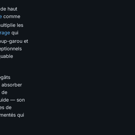
 de haut
e
comme
ltiplie les
rage
qui
oup-garou et
eptionnels
quable
égâts
r absorber
n de
ruide — son
ies de
imentés qui