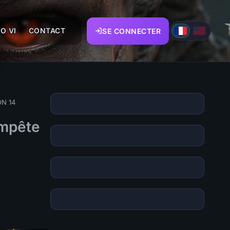
O VI
CONTACT
SE CONNECTER
ON 14
empête