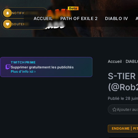
NOTIFICATIONS
ACCUEIL
PATH OF EXILE 2
DIABLO IV
SOUTENIR
Accueil
›
DIABL
TWITCH PRIME
Supprimer gratuitement les publicités
Plus d'info ici ›
S-TIER
(@Rob2
Publié le 28 ju
Ajouter au
ENDGAME | PI