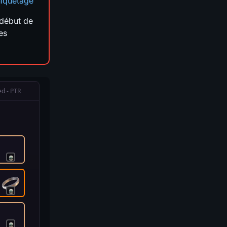
iquetage
début de
es