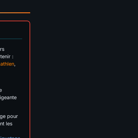
rs
tenir :
athlen
,
,
e
igeante
age pour
nt les