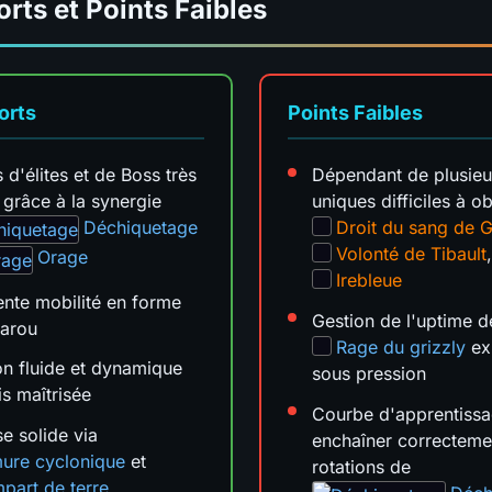
orts et Points Faibles
orts
Points Faibles
 d'élites et de Boss très
Dépendant de plusieu
 grâce à la synergie
uniques difficiles à ob
Déchiquetage
Droit du sang de G
Volonté de Tibault
Orage
Irebleue
ente mobilité en forme
Gestion de l'uptime d
garou
Rage du grizzly
ex
on fluide et dynamique
sous pression
is maîtrisée
Courbe d'apprentiss
e solide via
enchaîner correcteme
ure cyclonique
et
rotations de
part de terre