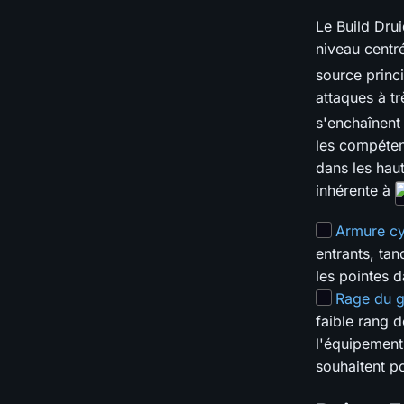
Le Build Dru
niveau centré
source princi
attaques à t
s'enchaînent
les compéten
dans les hau
inhérente à
Armure cy
entrants, ta
les pointes d
Rage du g
faible rang d
l'équipement
souhaitent po