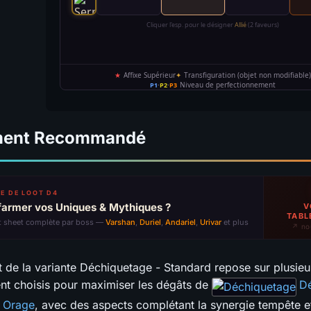
ment Recommandé
E DE LOOT D4
farmer vos Uniques & Mythiques ?
V
TABL
t sheet complète par boss —
Varshan
,
Duriel
,
Andariel
,
Urivar
et plus
↗ no
 de la variante Déchiquetage - Standard repose sur plusieu
t choisis pour maximiser les dégâts de
D
Orage
, avec des aspects complétant la synergie tempête e