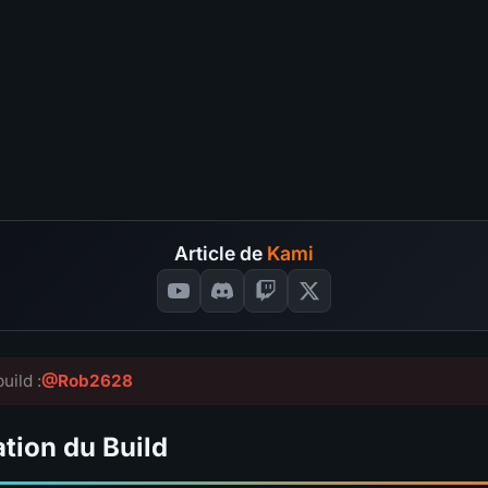
S
A
B
C
Pit Pushing
?
4.8
S
S
A
B
C
Speed Farming
?
4.5
A
S
A
B
C
Survivabilité
?
4.5
A
S
A
B
C
Budget
?
4.6
S
35
SÉLECTIONNEZ VOS NOT
S
VOTES
📊
GRAPH
Article de
Kami
uild :
@Rob2628
tion du Build