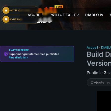
NOTIFICATIONS
ACCUEIL
PATH OF EXILE 2
DIABLO IV
SOUTENIR
Accueil
›
DIABL
TWITCH PRIME
Build 
Supprimer gratuitement les publicités
Plus d'info ici ›
Version
Publié le 3 
Ajouter au