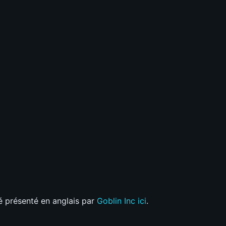
L
-
 Encore 10 pour débloquer le tier
?
C
D
ing
?
C
D
?
C
D
C
D
os notes
té présenté en anglais par
Goblin Inc ici
.