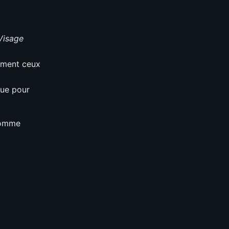
Visage
mment ceux
que pour
 comme