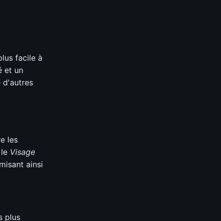
lus facile à
é et un
 d'autres
e les
 le
Visage
misant ainsi
s plus