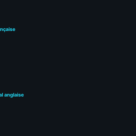
ançaise
l anglaise