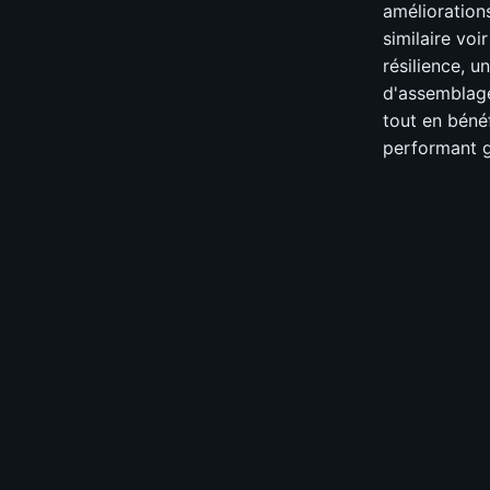
amélioration
similaire voi
résilience, u
d'assemblage
tout en béné
performant g
📊
Build
⚔️
Pit Pushin
0.0
-
💨
Speed Fa
0.0
-
🛡️
Survivabili
0.0
-
💰
Budget