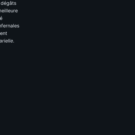
 dégâts
eilleure
té
nfernales
ment
rielle
.