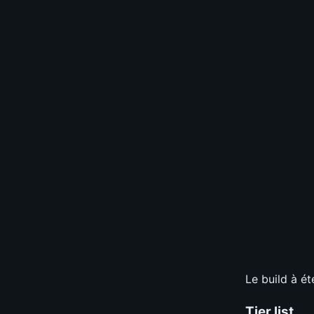
0.0
-
TIER GLOBA
0
vote
0/10 votes -
Pit Pushing
S
A
B
Speed Farm
S
A
B
Survivabilité
S
A
B
Budget
?
S
A
B
Sélectionnez v
📊
GRAPH
Le build à é
Tier list