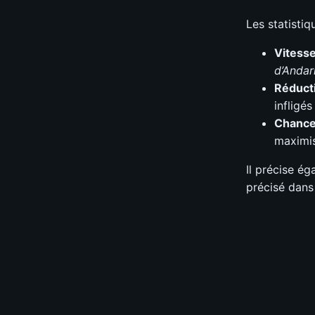
Les statistiq
Vitesse
d’Andari
Réducti
infligés
Chance 
maximis
Il précise é
précisé dans