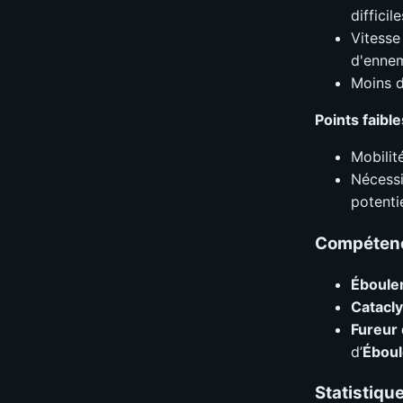
difficile
Vitesse
d'ennem
Moins d
Points faible
Mobilit
Nécessi
potentie
Compétenc
Éboule
Catacl
Fureur 
d’
Ébou
Statistiqu