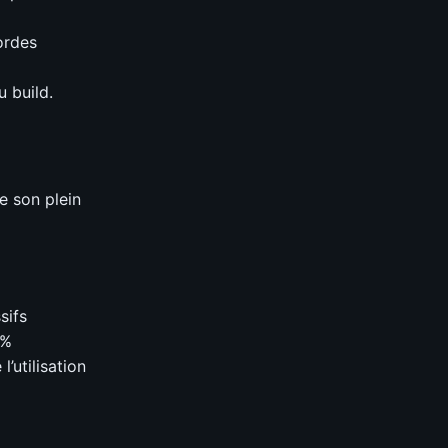
ordes
 build.
e son plein
sifs
0%
l’utilisation