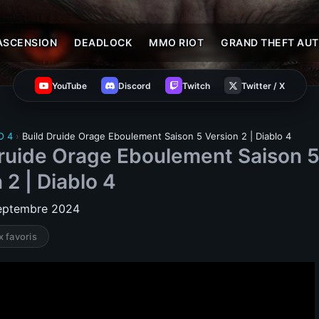
ASCENSION
DEADLOCK
MMO RIOT
GRAND THEFT AUT
YouTube
Discord
Twitch
Twitter / X
O 4
›
Build Druide Orage Eboulement Saison 5 Version 2 | Diablo 4
Druide Orage Eboulement Saison 
 2 | Diablo 4
septembre 2024
x favoris