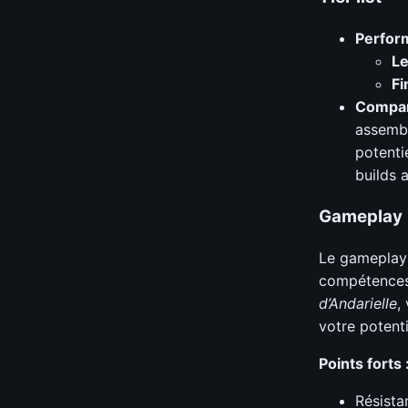
Perform
Le
Fi
Compara
assembl
potenti
builds 
Gameplay
Le gameplay d
compétences 
d’Andarielle
,
votre potent
Points forts 
Résista