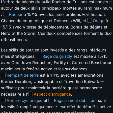
L'arbre de talents du build Rocher de Trillions est construit
autour de deux skills principaux montés au rang maximum
:
Rocher
à 15/15 avec les améliorations Fortification,
Chance de coup critique et Dolmen's Will, et
Orage
à
15/15 avec Vitesse de déplacement, Bonus de dégâts et
Hero of the Storm. Ces deux compétences forment le duo
offensif central.
Les skills de soutien sont investis à des rangs inférieurs
mais stratégiques.
Rage du grizzly
est maxée à 15/15
avec Cooldown Reduction, Fortify et Cornered Beast pour
maximiser la fenêtre active et les survivances.
Rempart de terre
est à 11/15 avec les améliorations
Barrier Duration, Unstoppable et Travertine Bulwark —
suffisant pour maintenir la barrière quasi-permanente
nécessaire à l'
Aspect d’arrogance
.
Armure cyclonique
et
Rugissement débilitant
sont
investis à rang 1 uniquement : leur effet de débuff s'active
dès le rang minimal, et les rangs supplémentaires