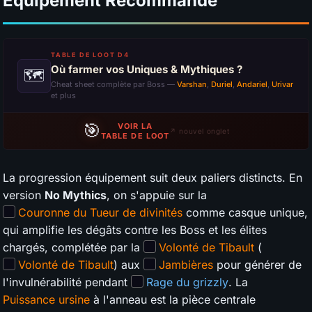
Équipement Recommandé
TABLE DE LOOT D4
Où farmer vos Uniques & Mythiques ?
🗺
Cheat sheet complète par Boss —
Varshan
,
Duriel
,
Andariel
,
Urivar
et plus
🎯
VOIR LA
↗ nouvel onglet
TABLE DE LOOT
La progression équipement suit deux paliers distincts. En
version
No Mythics
, on s'appuie sur la
Couronne du Tueur de divinités
comme casque unique,
qui amplifie les dégâts contre les Boss et les élites
chargés, complétée par la
Volonté de Tibault
(
Volonté de Tibault
) aux
Jambières
pour générer de
l'invulnérabilité pendant
Rage du grizzly
. La
Puissance ursine
à l'anneau est la pièce centrale