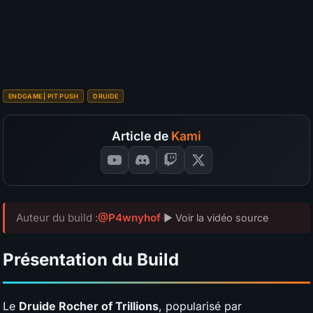
S
A
B
C
D
Budget
?
SÉLECTIONNEZ VOS NOTES
📊
GRAPH
ENDGAME | PIT PUSH
DRUIDE
Article de
Kami
Auteur du build :
@P4wnyhof
·
▶ Voir la vidéo source
Présentation du Build
Le
Druide Rocher of Trillions
, popularisé par