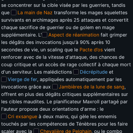
se concentrer sur la cible visée par les guerriers, tandis
que
La main de Naz
transforme les mages squelettes
survivants en archimages après 25 attaques et convertit
chaque sacrifice de guerrier ou de golem en mage
supplémentaire. L'
Aspect de réanimation
fait grimper
les dégâts des invocations jusqu'à 90% après 10
secondes de vie, un scaling que le
Pacte d’os
vient
renforcer avec de la vitesse d'attaque, des chances de
coup critique et un accès de rage collectif à chaque mort
d'un serviteur. Les malédictions
Décrépitude
et
Vierge de fer
, appliquées automatiquement par les
invocations grâce aux
Jambières de la lune de sang
,
offrent en plus des dégâts critiques supplémentaires sur
les cibles maudites. Le planificateur Maxroll partagé par
l'auteur propose deux orientations d'arme : le
Cri exsangue
à deux mains, qui gèle les ennemis
touchés par les compétences de Ténèbres pour les faire
scaler avec la
Chevalière de Pelghain
, ou le combo