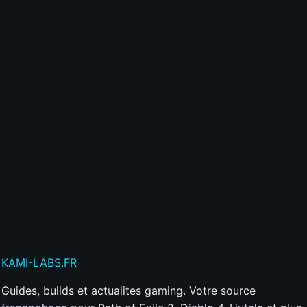
💬
Commente les articles
⭐
Gagne de l'XP et des badges
🎮
Accède à des fonctionnalités exclusives
Créer mon compte gratuitement
Déjà membre ?
Connecte-toi ici
Publier mon commentaire
Votre commentaire sera aussi partagé sur le
Discord
KAMI
-LABS
.FR
Guides, builds et actualites gaming. Votre source