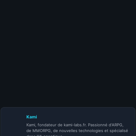
15 juillet 2026
Meilleurs builds Diablo 4 Saison 14 : le Top
10 DPS mis à jour
10 juillet 2026
Patch Diablo 4 Mythiques : les buffs du 14
juillet
Kami
Kami, fondateur de kami-labs.fr. Passionné d'ARPG,
de MMORPG, de nouvelles technologies et spécialisé