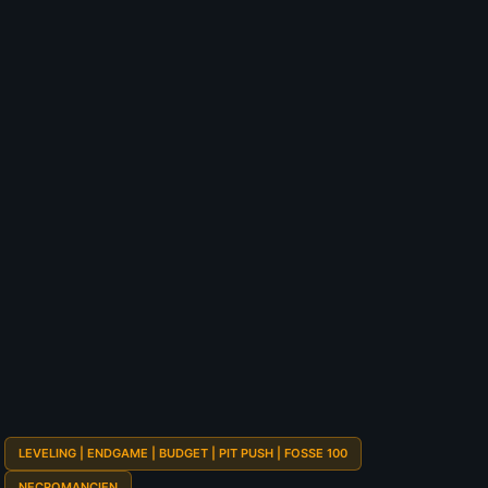
💰
Budget
4.6
S
TIER GLOBAL
S
325
votes
Pit Pushing
?
S
A
B
C
D
Speed Farming
?
S
A
B
C
D
Survivabilité
?
S
A
B
C
D
Budget
?
S
A
B
C
D
Sélectionnez vos notes
📊
GRAPH
LEVELING | ENDGAME | BUDGET | PIT PUSH | FOSSE 100
NECROMANCIEN