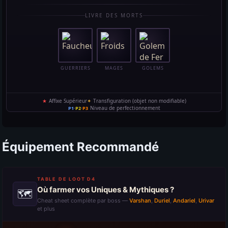
Équipement Recommandé
TABLE DE LOOT D4
Où farmer vos Uniques & Mythiques ?
🗺
Cheat sheet complète par boss —
Varshan
,
Duriel
,
Andariel
,
Urivar
et plus