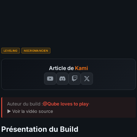
S
A
B
C
D
Survivabilité
?
S
A
B
C
D
Budget
?
SÉLECTIONNEZ VOS NOTES
📊
GRAPH
LEVELING
NECROMANCIEN
Article de
Kami
Auteur du build :
@Qube loves to play
·
▶ Voir la vidéo source
Présentation du Build