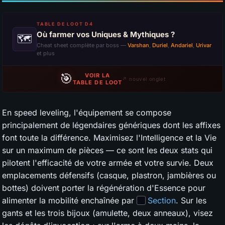
TABLE DE LOOT D4
Où farmer vos Uniques & Mythiques ?
🗺
Cheat sheet complète par boss —
Varshan
,
Duriel
,
Andariel
,
Urivar
et plus
🎯
VOIR LA
↗ nouvel onglet
TABLE DE LOOT
En speed leveling, l'équipement se compose
principalement de légendaires génériques dont les affixes
font toute la différence. Maximisez l'Intelligence et la Vie
sur un maximum de pièces — ce sont les deux stats qui
pilotent l'efficacité de votre armée et votre survie. Deux
emplacements défensifs (casque, plastron, jambières ou
bottes) doivent porter la régénération d'Essence pour
alimenter la mobilité enchaînée par
Section
. Sur les
gants et les trois bijoux (amulette, deux anneaux), visez