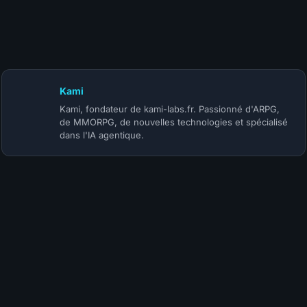
10 juillet 2026
Patch Diablo 4 Mythiques : les buffs du 14 juillet
Kami
Kami, fondateur de kami-labs.fr. Passionné d'ARPG,
de MMORPG, de nouvelles technologies et spécialisé
dans l'IA agentique.
Colinas
1 mois