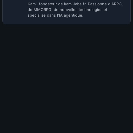
Kami, fondateur de kami-labs.fr. Passionné d'ARPG,
de MMORPG, de nouvelles technologies et
spécialisé dans l'IA agentique.
Hanchen
2 ans
Salut merci pour le build par contre je ne
comprend pas je n’arrive pas à spam l’esquive
j’ai toujours un trou de quelques secondes
aurais tu une idée ?