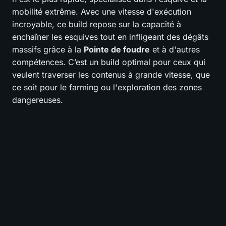
mobilité extrême. Avec une vitesse d'exécution
incroyable, ce build repose sur la capacité à
enchaîner les esquives tout en infligeant des dégâts
massifs grâce à la
Pointe de foudre
et à d'autres
compétences. C’est un build optimal pour ceux qui
veulent traverser les contenus à grande vitesse, que
ce soit pour le farming ou l'exploration des zones
dangereuses.
📊
BUILD
⚔️
Pit Pushing
0.0
-
💨
Speed Farming
0.0
-
🛡️
Survivabilité
0.0
-
💰
Budget
0.0
-
0
-
TIER GLOBAL
VOTE
0/10 votes - Encore 10 pour débloquer le tier