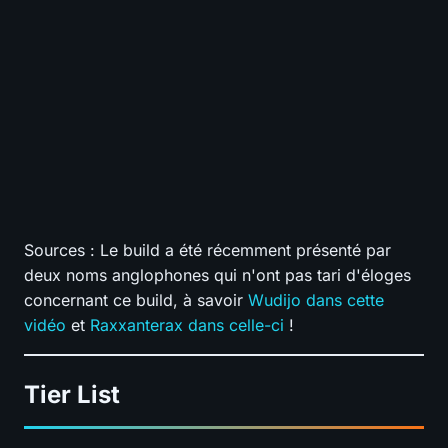
S
A
B
C
D
Pit Pushing
?
S
A
B
C
D
Speed Farming
?
S
A
B
C
D
Survivabilité
?
S
A
B
C
D
Budget
?
SÉLECTIONNEZ VOS NOTES
📊
GRAPH
Sources : Le build a été récemment présenté par
deux noms anglophones qui n'ont pas tari d'éloges
concernant ce build, à savoir
Wudijo dans cette
vidéo
et
Raxxanterax dans celle-ci
!
Tier List