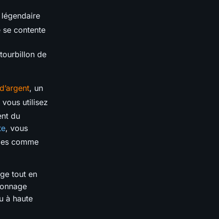
 légendaire
 se contente
tourbillon de
 d’argent
, un
vous utilisez
nt du
te
, vous
bles comme
ge tout en
rsonnage
u à haute