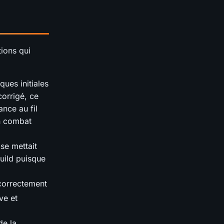
tions qui
ques initiales
orrigé, ce
nce au fil
n combat
se mettait
build puisque
correctement
ve et
de la