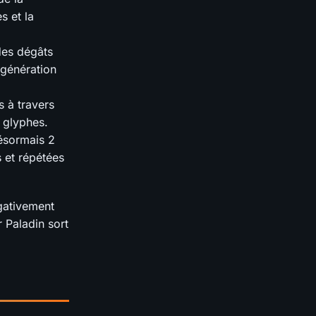
s et la
 des dégâts
égénération
 à travers
s glyphes.
ésormais 2
s et répétées
égativement
 Paladin sort