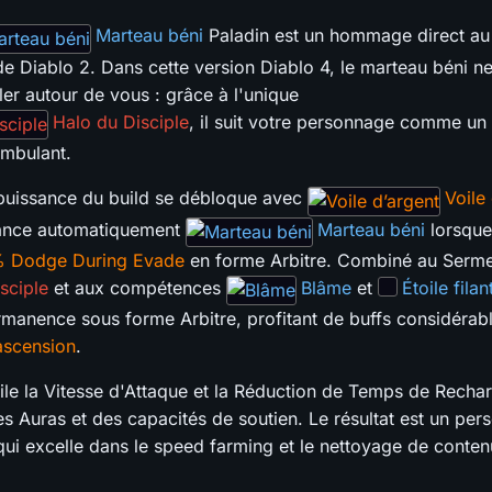
Marteau béni
Paladin est un hommage direct au
 Diablo 2. Dans cette version Diablo 4, le marteau béni ne
ler autour de vous : grâce à l'unique
Halo du Disciple
, il suit votre personnage comme un 
ambulant.
 puissance du build se débloque avec
Voile
lance automatiquement
Marteau béni
lorsque 
% Dodge During Evade
en forme Arbitre. Combiné au Serme
sciple
et aux compétences
Blâme
et
Étoile filan
rmanence sous forme Arbitre, profitant de buffs considéra
ascension
.
ile la Vitesse d'Attaque et la Réduction de Temps de Rechar
 Auras et des capacités de soutien. Le résultat est un pe
 qui excelle dans le speed farming et le nettoyage de conten