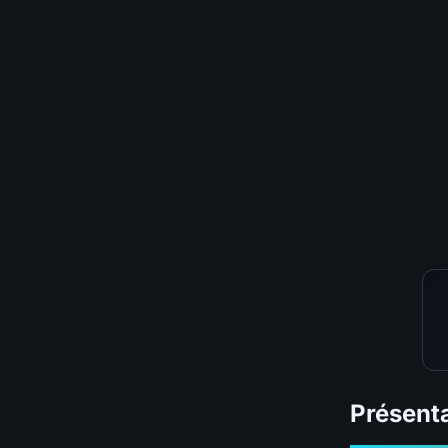
📊
BUILD
⚔️
Pit Pushing
💨
Speed Farming
🛡️
Survivabilité
💰
Budget
TIER GLOBAL
Présenta