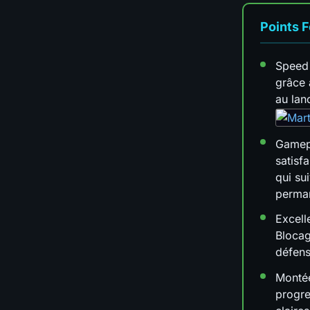
Points F
Speed 
grâce 
au lan
Gamepl
satisf
qui su
perma
Excell
Blocag
défens
Monté
progre