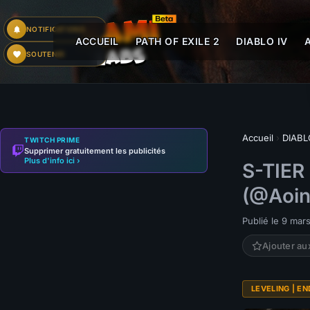
NOTIFICATIONS
ACCUEIL
PATH OF EXILE 2
DIABLO IV
SOUTENIR
Accueil
›
DIABL
TWITCH PRIME
Supprimer gratuitement les publicités
Plus d'info ici ›
S-TIER
(@Aoin
Publié le 9 mar
Ajouter au
LEVELING | EN