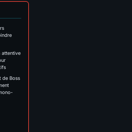
rs
eindre
 attentive
our
ifs
t de Boss
ment
 mono-