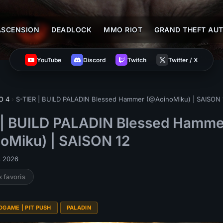
ASCENSION
DEADLOCK
MMO RIOT
GRAND THEFT AUT
YouTube
Discord
Twitch
Twitter / X
O 4
›
S-TIER | BUILD PALADIN Blessed Hammer (@AoinoMiku) | SAISON 
 | BUILD PALADIN Blessed Hamme
oMiku) | SAISON 12
s 2026
x favoris
DGAME | PIT PUSH
PALADIN