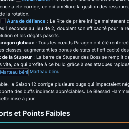
nce a été corrigé, ce qui améliore la gestion des ressource
 de la rotation.
e
Aura de défiance
: Le Rite de prière inflige maintenant
les 1 seconde au lieu de 2, doublant son efficacité pour la r
lution et les dégâts passifs.
Paragon globaux
: Tous les nœuds Paragon ont été renforcés
les classes, augmentant les bonus de stats et l'efficacité de
 de la Stupeur
: La barre de Stupeur des Boss se remplit d
us vite, ce qui profite à ce build grâce à ses attaques rapide
Marteau béni
.
ble, la Saison 12 corrige plusieurs bugs qui impactaient n
apporte des buffs indirects appréciables. Le Blessed Hammer
ette mise à jour.
orts et Points Faibles