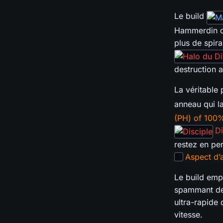
Le build
Hammerdin de
plus de spira
destruction 
La véritable
anneau qui 
(PH) of 100
Di
restez en pe
Aspect d’
Le build emp
spammant des
ultra-rapide
vitesse.