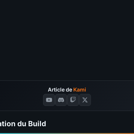
S
A
B
C
Pit Pushing
?
4.8
S
S
A
B
C
Speed Farming
?
4.8
S
S
A
B
C
Survivabilité
?
4.9
S
S
A
B
C
Budget
?
4.7
S
16
SÉLECTIONNEZ VOS NOT
S
VOTES
📊
GRAPH
Article de
Kami
tion du Build