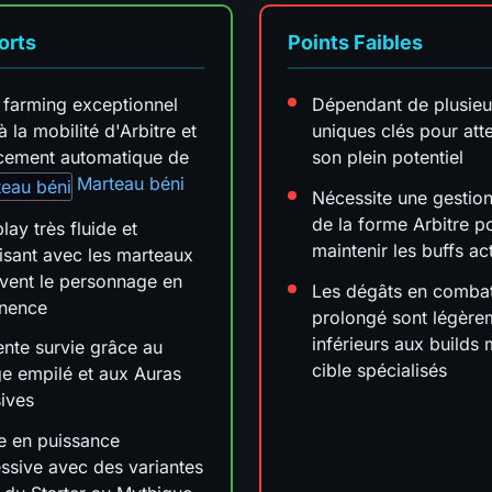
orts
Points Faibles
farming exceptionnel
Dépendant de plusieu
à la mobilité d'Arbitre et
uniques clés pour att
cement automatique de
son plein potentiel
Marteau béni
Nécessite une gestion
de la forme Arbitre p
ay très fluide et
maintenir les buffs act
aisant avec les marteaux
ivent le personnage en
Les dégâts en comba
nence
prolongé sont légère
inférieurs aux builds
ente survie grâce au
cible spécialisés
e empilé et aux Auras
ives
e en puissance
ssive avec des variantes