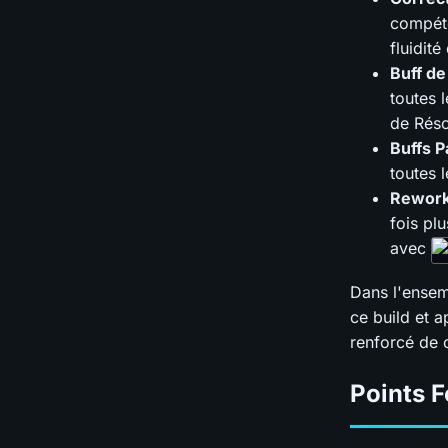
compéte
fluidité
Buff d
toutes 
de Réso
Buffs 
toutes 
Rework
fois pl
avec
Dans l'ensem
ce build et 
renforcé de c
Points F