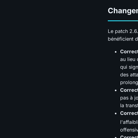
Changem
Le patch 2.6.
bénéficient 
Correc
au lieu
qui sig
des att
prolong
Correct
pas à j
la tran
Correc
l'affaib
offensi
Correc