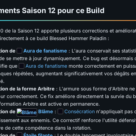
ents Saison 12 pour ce Build
0 de la Saison 12 apporte plusieurs corrections et améliora
directement à ce build Blessed Hammer Paladin :
tion de
Aura de fanatisme
: L'aura conservait ses statisti
 de se mettre à jour dynamiquement. Ce bug est désormais c
nifie que
Aura de fanatisme
monte correctement en puissa
aques répétées, augmentant significativement vos dégâts e
é.
ion de la forme Arbitre
: L'armure sous forme d'Arbitre ne 
our correctement. Ce fix améliore directement la survie du 
sformation Arbitre est active en permanence.
tion de
Blâme
:
Consécration
n'appliquait pas 
lissement aux ennemis. Ce correctif renforce l'utilité défensi
ve de cette compétence dans la rotation.
tion de
Étoile filante
: Le double lancement involontaire 