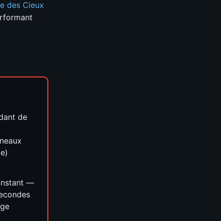
e des Cieux
erformant
dant de
nneaux
ge)
nstant —
secondes
rge