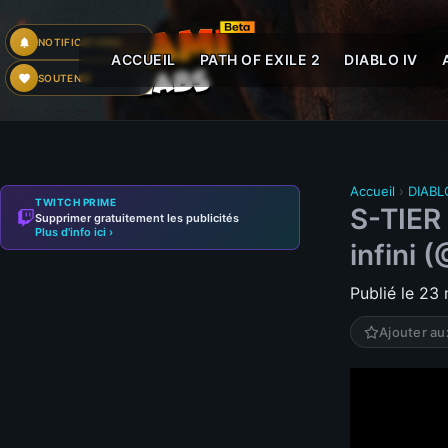
NOTIFICATIONS
ACCUEIL
PATH OF EXILE 2
DIABLO IV
SOUTENIR
Accueil
›
DIABL
TWITCH PRIME
S-TIER
Supprimer gratuitement les publicités
Plus d'info ici ›
infini
Publié le 23
Ajouter au