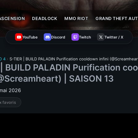
ASCENSION
DEADLOCK
MMO RIOT
GRAND THEFT AUT
YouTube
Discord
Twitch
Twitter / X
O 4
›
S-TIER | BUILD PALADIN Purification cooldown infini (@Screamhear
 | BUILD PALADIN Purification co
 (@Screamheart) | SAISON 13
 mai 2026
x favoris