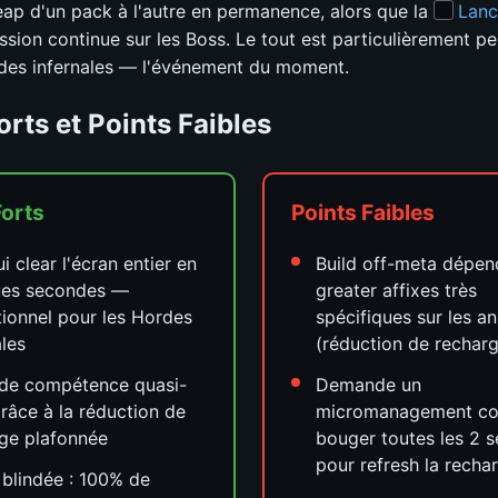
leap d'un pack à l'autre en permanence, alors que la
Lanc
ession continue sur les Boss. Le tout est particulièrement p
des infernales — l'événement du moment.
orts et Points Faibles
Forts
Points Faibles
i clear l'écran entier en
Build off-meta dépen
ues secondes —
greater affixes très
ionnel pour les Hordes
spécifiques sur les a
ales
(réduction de rechar
de compétence quasi-
Demande un
 grâce à la réduction de
micromanagement co
ge plafonnée
bouger toutes les 2 
pour refresh la recha
 blindée : 100% de