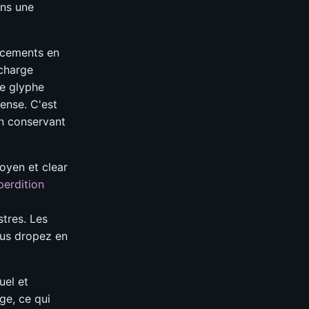
ans une
lacements en
 charge
le glyphe
ense. C'est
en conservant
oyen et clear
perdition
stres. Les
ous dropez en
uel et
e, ce qui