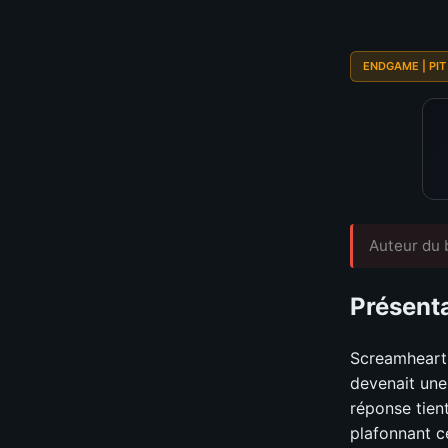
📊
GRAPH
ENDGAME | PIT
Auteur du b
Présenta
Screamheart 
devenait une
réponse tien
plafonnant c