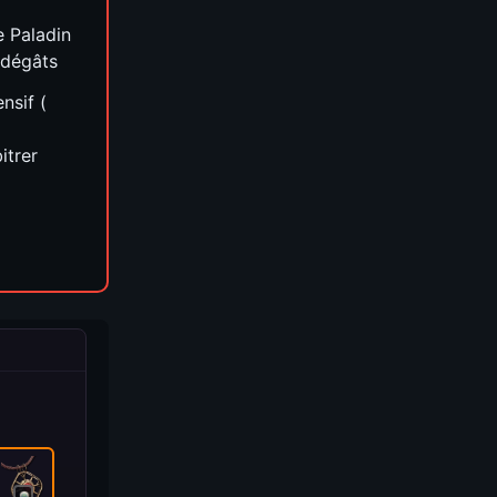
e Paladin
 dégâts
nsif (
bitrer