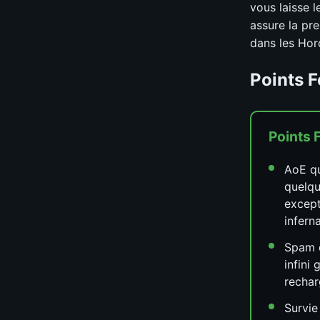
vous laisse 
assure la pr
dans les Hor
Points F
Points 
AoE qu
quelq
except
infern
Spam 
infini
rechar
Survie