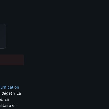
urification
 dégât
? La
e. En
itaire en