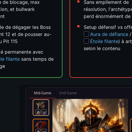
e de blocage, max
Sans empilement de
tion, et bullwark
résolution, l'archétyp
nt
perd énormément de
e de dégager les Boss
Setup défensif vs offe
t 12 et de pousser au-
Aura de défiance
/
u Pit 115
Étoile filante
) à ar
selon le contenu
té permanente avec
le filante
sans temps de
rge