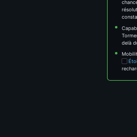
chanc
résolu
consta
Capabl
Tormen
delà d
Mobili
Étoi
recha