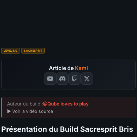
S
A
B
C
D
Survivabilité
?
S
A
B
C
D
Budget
?
SÉLECTIONNEZ VOS NOTES
📊
GRAPH
LEVELING
SACRESPRIT
Article de
Kami
Auteur du build :
@Qube loves to play
·
▶ Voir la vidéo source
Présentation du Build Sacresprit Bris