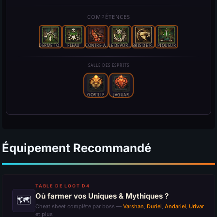
Équipement Recommandé
TABLE DE LOOT D4
Où farmer vos Uniques & Mythiques ?
🗺
Cheat sheet complète par boss —
Varshan
,
Duriel
,
Andariel
,
Urivar
et plus