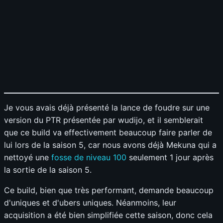
S
A
B
C
D
Survivabilité
?
S
A
B
C
D
Budget
?
S
A
B
C
D
Sélectionnez vos notes
📊
GRAPH
Je vous avais déjà présenté la lance de foudre sur une
version du PTR présentée par wudijo, et il semblerait
que ce build va effectivement beaucoup faire parler de
lui lors de la saison 5, car nous avons déjà Mekuna qui a
nettoyé une
fosse de niveau 100
seulement 1 jour après
la sortie de la saison 5.
Ce build, bien que très performant, demande beaucoup
d'uniques et d'ubers uniques. Néanmoins, leur
acquisition a été bien simplifiée cette saison, donc cela