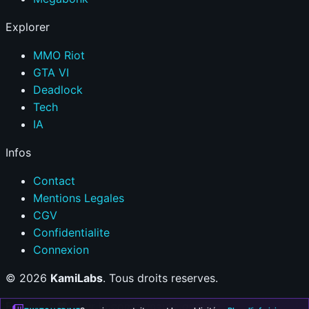
Explorer
MMO Riot
GTA VI
Deadlock
Tech
IA
Infos
Contact
Mentions Legales
CGV
Confidentialite
Connexion
© 2026
KamiLabs
. Tous droits reserves.
Fait avec
❤
pour la communaute gaming