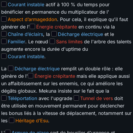
Courant instable
actif à 100 % du temps pour
bénéficier en permanence du multiplicateur de l'
Aspect d’armageddon
. Pour cela, il explique qu'il faut
générer de l'
Énergie crépitante
en continu via la
Chaîne d’éclairs
, la
Décharge électrique
et le
Familier
. Le nœud
Sans limites
de l'arbre des talents
augmente encore la durée d'uptime du
Courant instable
.
La
Décharge électrique
remplit un double rôle : elle
génère de l'
Énergie crépitante
mais elle applique aussi
un affaiblissement sur les ennemis, ce qui améliore les
dégâts globaux. Mekuna insiste sur le fait que la
Téléportation
avec l'upgrade
Tunnel de vers
doit
être utilisée en mouvement permanent pour déclencher
les bonus liés à la vitesse de déplacement, notamment sur
les
Héritage d’Esu
.
L'
Armure de glace
sert de bouclier d'urgence et