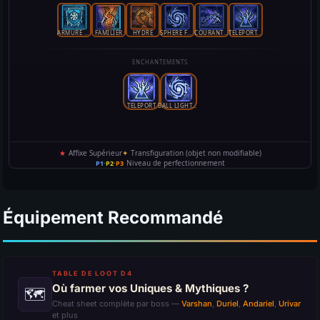
Équipement Recommandé
TABLE DE LOOT D4
Où farmer vos Uniques & Mythiques ?
🗺
Cheat sheet complète par boss —
Varshan
,
Duriel
,
Andariel
,
Urivar
et plus