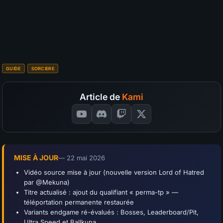
S
A
B
C
D
Budget
?
SÉLECTIONNEZ VOS NOTES
📊
GRAPH
GUIDE
SORCIERE
Article de
Kami
MISE À JOUR
— 22 mai 2026
Vidéo source mise à jour (nouvelle version Lord of Hatred
par @Mekuna)
Titre actualisé : ajout du qualifiant « perma-tp » —
téléportation permanente restaurée
Variants endgame ré-évalués : Bosses, Leaderboard/Pit,
Ultra Speed et Ballkuna