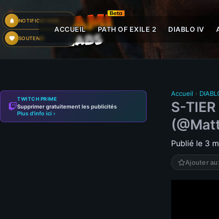
NOTIFICATIONS
ACCUEIL
PATH OF EXILE 2
DIABLO IV
SOUTENIR
Accueil
›
DIABL
TWITCH PRIME
S-TIER
Supprimer gratuitement les publicités
Plus d'info ici ›
(@Matt
Publié le 3 
Ajouter au