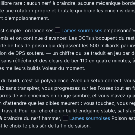
ilibre rare : aucun nerf à craindre, aucune mécanique borde
ste une rotation propre et brutale qui broie les ennemis dan
ert d'empoisonnement.
st simple : on lance ses
Lames sournoises
empoisonnées
mis et on continue d'avancer. Les DOTs s'occupent du reste
rle de tics de poison qui dépassent les 500 milliards par in
llion de DPS soutenu — un chiffre qui se traduit en jeu par 
sans réfléchir et des clears de tier 110 en quatre minutes, à
les meilleurs builds Voleur du moment.
 du build, c'est sa polyvalence. Avec un setup correct, vous
12 sans transpirer, vous progressez sur les Fosses tout en f
barres de vie ennemies en rouge sombre, et vous n'avez qu
n d'attendre que les cibles meurent : vous touchez, vous rep
e travail. Pour qui cherche un build endgame stable, satisfai
n à craindre du nerf hammer,
Lames sournoises
Poison es
le choix le plus sûr de la fin de saison.