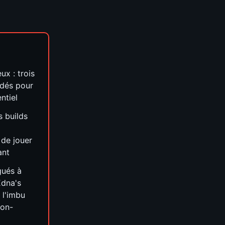
x : trois
dés pour
ntiel
s builds
de jouer
ant
gués à
Edna's
 l'imbu
non-