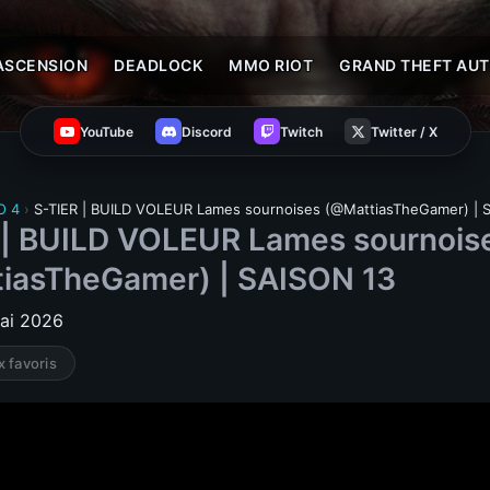
ASCENSION
DEADLOCK
MMO RIOT
GRAND THEFT AUT
YouTube
Discord
Twitch
Twitter / X
O 4
›
S-TIER | BUILD VOLEUR Lames sournoises (@MattiasTheGamer) | 
 | BUILD VOLEUR Lames sournois
iasTheGamer) | SAISON 13
mai 2026
x favoris