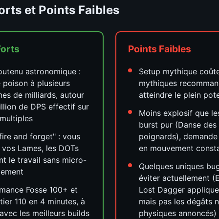
orts et Points Faibles
Forts
Points Faibles
outenu astronomique :
Setup mythique coûteu
e poison à plusieurs
mythiques recomman
nes de milliards, autour
atteindre le plein pote
illion de DPS effectif sur
Moins explosif que le
 multiples
burst pur (Danse des
"fire and forget" : vous
poignards), demande 
 vos Lames, les DOTs
en mouvement const
ent le travail sans micro-
Quelques uniques bu
ement
éviter actuellement (
rmance Fosse 100+ et
Lost Dagger applique
 tier 110 en 4 minutes, à
mais pas les dégâts 
 avec les meilleurs builds
physiques annoncés)