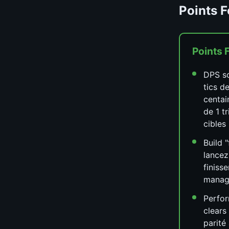
Points F
Points 
DPS s
tics d
centai
de 1 tr
cibles
Build 
lancez
finiss
manag
Perfo
clears
parité