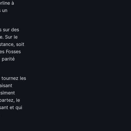
rline à
s un
 sur des
. Sur le
stance, soit
des Fosses
 parité
 tournez les
aisant
asiment
artez, le
sant et qui
t