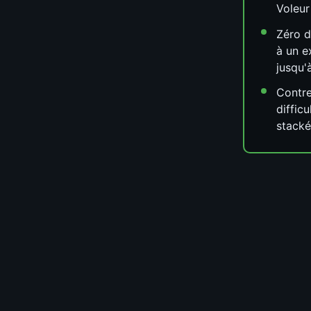
Voleur
Zéro 
à un e
jusqu'
Contre
diffic
stack