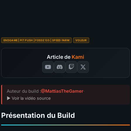
S
A
B
C
D
Budget
?
SÉLECTIONNEZ VOS NOTES
📊
GRAPH
ENDGAME | PIT PUSH | FOSSE 135 | SPEED FARM
VOLEUR
Article de
Kami
Auteur du build :
@MattiasTheGamer
·
▶ Voir la vidéo source
Présentation du Build