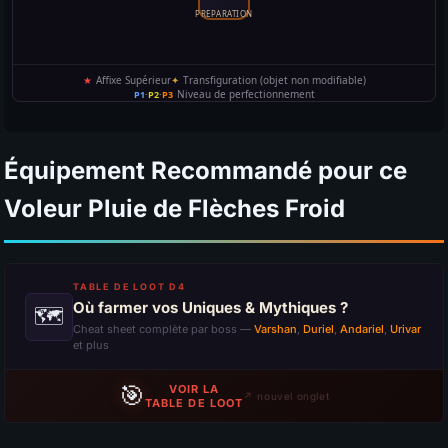
Équipement Recommandé pour ce
Voleur Pluie de Flèches Froid
TABLE DE LOOT D4
Où farmer vos Uniques & Mythiques ?
🗺
Cheat sheet complète par boss —
Varshan
,
Duriel
,
Andariel
,
Urivar
et plus
🎯
VOIR LA
↗ nouvel onglet
TABLE DE LOOT