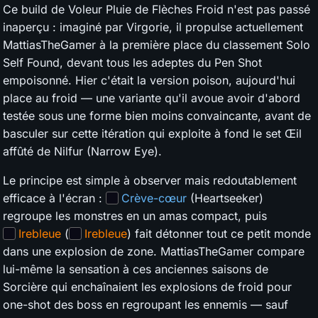
Ce build de Voleur Pluie de Flèches Froid n'est pas passé
inaperçu : imaginé par Virgorie, il propulse actuellement
MattiasTheGamer à la première place du classement Solo
Self Found, devant tous les adeptes du Pen Shot
empoisonné. Hier c'était la version poison, aujourd'hui
place au froid — une variante qu'il avoue avoir d'abord
testée sous une forme bien moins convaincante, avant de
basculer sur cette itération qui exploite à fond le set Œil
affûté de Nilfur (Narrow Eye).
Le principe est simple à observer mais redoutablement
efficace à l'écran :
Crève-cœur
(Heartseeker)
regroupe les monstres en un amas compact, puis
Irebleue
(
Irebleue
) fait détonner tout ce petit monde
dans une explosion de zone. MattiasTheGamer compare
lui-même la sensation à ces anciennes saisons de
Sorcière qui enchaînaient les explosions de froid pour
one-shot des boss en regroupant les ennemis — sauf