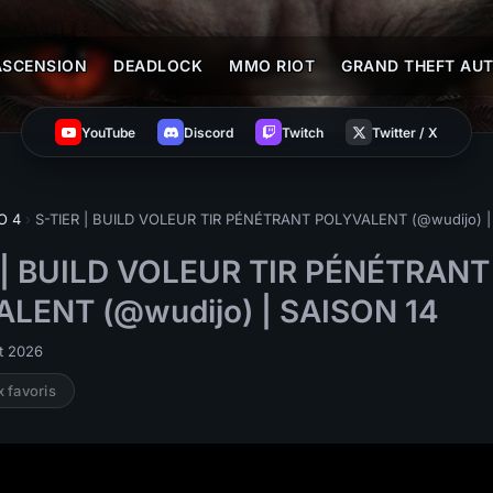
ASCENSION
DEADLOCK
MMO RIOT
GRAND THEFT AUT
YouTube
Discord
Twitch
Twitter / X
O 4
›
S-TIER | BUILD VOLEUR TIR PÉNÉTRANT POLYVALENT (@wudijo) |
 | BUILD VOLEUR TIR PÉNÉTRANT
LENT (@wudijo) | SAISON 14
et 2026
x favoris