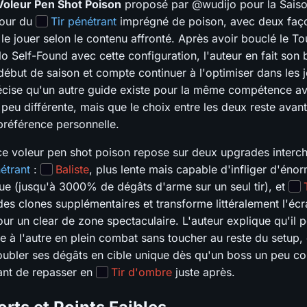
Voleur Pen Shot Poison
proposé par @wudijo pour la Saiso
tour du
Tir pénétrant
imprégné de poison, avec deux faç
 le jouer selon le contenu affronté. Après avoir bouclé le T
 Self-Found avec cette configuration, l'auteur en fait son 
début de saison et compte continuer à l'optimiser dans les j
précise qu'un autre guide existe pour la même compétence a
peu différente, mais que le choix entre les deux reste avant
préférence personnelle.
e voleur pen shot poison repose sur deux upgrades interc
étrant
:
Baliste
, plus lente mais capable d'infliger d'éno
que (jusqu'à 3000% de dégâts d'arme sur un seul tir), et
es clones supplémentaires et transforme littéralement l'écr
our un clear de zone spectaculaire. L'auteur explique qu'il
e à l'autre en plein combat sans toucher au reste du setup, 
ubler ses dégâts en cible unique dès qu'un boss un peu co
ant de repasser en
Tir d'ombre
juste après.