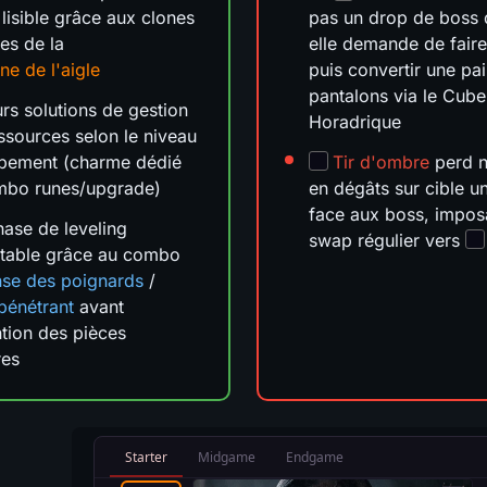
s lisible grâce aux clones
pas un drop de boss d
les de la
elle demande de fair
ne de l'aigle
puis convertir une pa
pantalons via le Cube
urs solutions de gestion
Horadrique
ssources selon le niveau
ipement (charme dédié
Tir d'ombre
perd n
mbo runes/upgrade)
en dégâts sur cible u
face aux boss, impos
ase de leveling
swap régulier vers
rtable grâce au combo
se des poignards
/
 pénétrant
avant
ntion des pièces
res