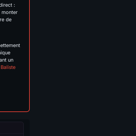
irect :
e monter
ire de
ettement
nique
ant un
Baliste