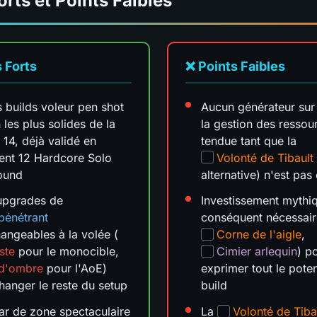
orts et Points Faibles
 Forts
❌ Points Faibles
 builds voleur pen shot
Aucun générateur sur 
 les plus solides de la
la gestion des ressou
 14, déjà validé en
tendue tant que la
ent 12 Hardcore Solo
Volonté de Tibault
ound
alternative) n'est pas
upgrades de
Investissement mythi
 pénétrant
conséquent nécessair
hangeables à la volée (
Corne de l'aigle
,
iste
pour le monocible,
Cimier arlequin
) p
 d'ombre
pour l'AoE)
exprimer tout le poten
hanger le reste du setup
build
ar de zone spectaculaire
La
Volonté de Tiba