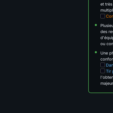
et trè
multip
Cor
Plusie
des re
d'équ
ou co
Une ph
confo
Dan
Tir
l'obte
majeu