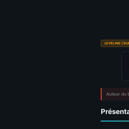
💰
Budget
TIER GLOBAL
LEVELING | BU
Auteur du b
Présenta