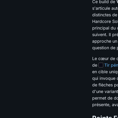
Ce build de
s'articule au
distinctes de
Hardcore Solo
principal du 
suivent. Il 
approche un 
question de 
Le cœur de c
de
Tir pén
en cible uni
qui invoque d
de flèches p
d'une variant
permet de do
présente, av