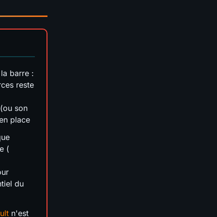
la barre :
rces reste
(ou son
 en place
que
e (
our
tiel du
ult
n'est