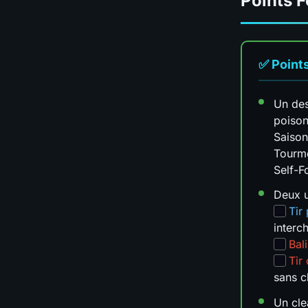
Points F
✅ Points
Un des
poison
Saison
Tourm
Self-F
Deux 
Tir
interc
Bal
Tir
sans c
Un cle