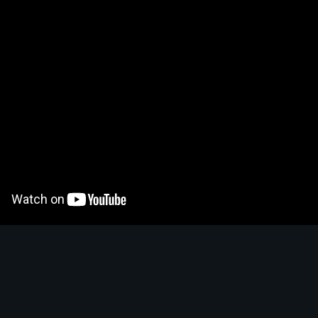
S
A
B
C
Pit Pushing
?
4.6
S
S
A
B
C
Speed Farming
?
4.5
S
S
A
B
C
Survivabilité
?
4.5
S