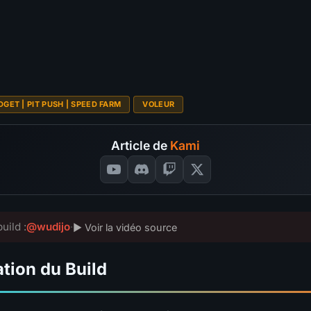
S
A
B
C
Budget
?
4.6
S
334
SÉLECTIONNEZ VOS NOT
S
VOTES
📊
GRAPH
DGET | PIT PUSH | SPEED FARM
VOLEUR
Article de
Kami
uild :
@wudijo
·
▶ Voir la vidéo source
tion du Build