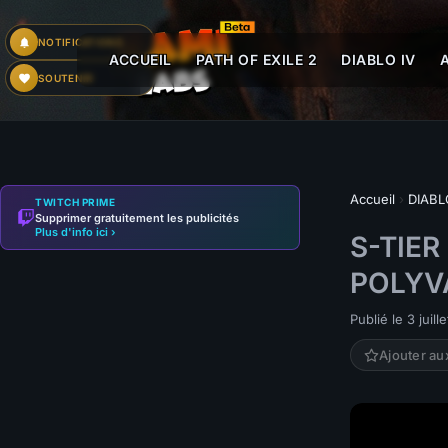
NOTIFICATIONS
ACCUEIL
PATH OF EXILE 2
DIABLO IV
SOUTENIR
Accueil
›
DIABL
TWITCH PRIME
Supprimer gratuitement les publicités
Plus d'info ici ›
S-TIER
POLYVA
Publié le 3 juill
Ajouter au