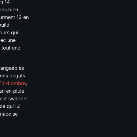
n 14
ons bien
ourment 12 en
build
ours qui
vec une
 tout une
hangeables
rmes dégâts
Tir d'ombre
,
an en pluie
 peut swapper
ce qui lui
riace se