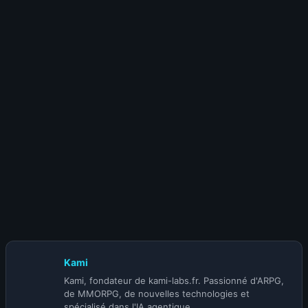
15 juillet 2026
Meilleurs builds Diablo 4 Saison 14 : le Top
10 DPS mis à jour
10 juillet 2026
Patch Diablo 4 Mythiques : les buffs du 14
juillet
Kami
Kami, fondateur de kami-labs.fr. Passionné d'ARPG,
de MMORPG, de nouvelles technologies et
spécialisé dans l'IA agentique.