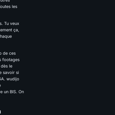
autres
Toutes les
s. Tu veux
tement ça,
 chaque
p de ces
s footages
 dès le
 savoir si
A. wudijo
e
re un BIS. On
m