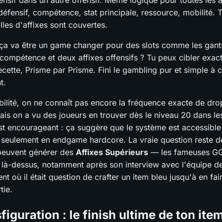
fensif dans un autre offensif. Même logique pour toutes les 
défensif, compétence, stat principale, ressource, mobilité. 
les d'affixes sont couvertes.
 ça va être un game changer pour des slots comme les gant
 compétence et deux affixes offensifs ? Tu peux cibler exac
ecette, Prisme par Prisme. Fini le gambling pur et simple à
t.
bilité, on ne connaît pas encore la fréquence exacte de dro
ais on a vu des joueurs en trouver dès le niveau 20 dans le
st encourageant : ça suggère que le système est accessible
s seulement en endgame hardcore. La vraie question reste de
 peuvent générer des
Affixes Supérieurs
— les fameuses GG
e là-dessus, notamment après son interview avec l'équipe d
 où il était question de crafter un item bleu jusqu'à en fai
tie.
figuration : le finish ultime de ton ite