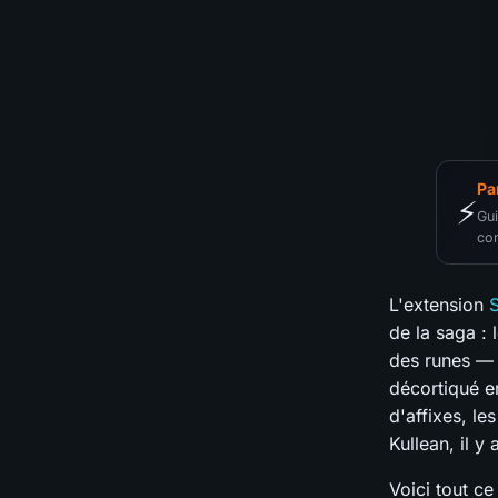
Pa
⚡
Gui
co
L'extension
S
de la saga : 
des runes — 
décortiqué en
d'affixes, le
Kullean, il y 
Voici tout ce