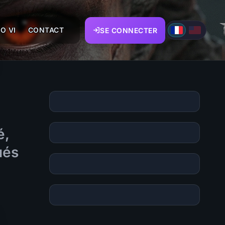
O VI
CONTACT
SE CONNECTER
é,
ués