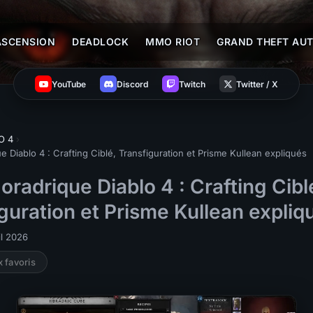
ASCENSION
DEADLOCK
MMO RIOT
GRAND THEFT AUT
YouTube
Discord
Twitch
Twitter / X
O 4
›
 Diablo 4 : Crafting Ciblé, Transfiguration et Prisme Kullean expliqués
radrique Diablo 4 : Crafting Cibl
guration et Prisme Kullean expliq
il 2026
x favoris