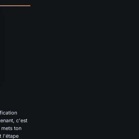
fication
enant, c'est
u mets ton
t l'étape