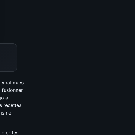
blématiques
à fusionner
jo a
s recettes
risme
ibler tes