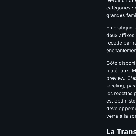
re-roll un of
catégories : 
grandes famil
En pratique,
deux affixes
recette par r
enchantemen
Côté disponi
matériaux. M
preview. C'e
leveling, pa
les recettes
est optimist
développement
verra à la sor
La Trans