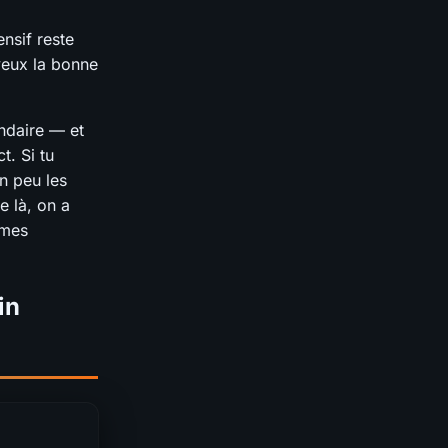
ensif reste
veux la bonne
ndaire — et
t. Si tu
un peu les
e là, on a
smes
in