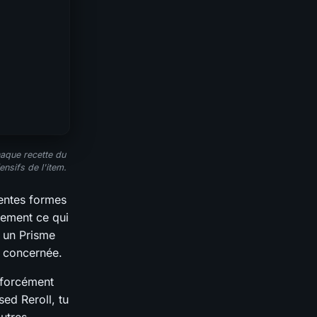
haque recette du
ensifs de l'item.
rentes formes
ctement ce qui
s un Prisme
e concernée.
a forcément
sed Reroll, tu