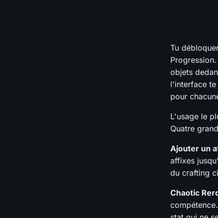
Tu débloque
Progression.
objets dedan
l'interface t
pour chacune.
L'usage le pl
Quatre grande
Ajouter un a
affixes jusqu
du crafting c
Chaotic Rero
compétence…)
stat qui ne s