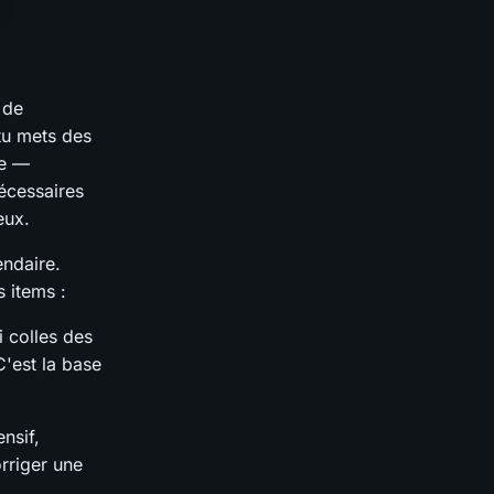
 de
tu mets des
ne —
nécessaires
eux.
endaire.
s items :
i colles des
C'est la base
ensif,
rriger une