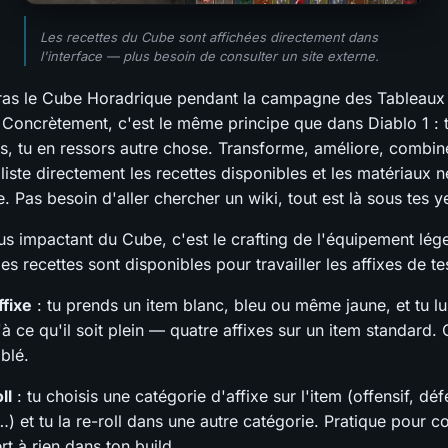
Les recettes du Cube sont affichées directement dans
l'interface — plus besoin de consulter un site externe.
ras le Cube Horadrique pendant la campagne des Tableaux
 Concrètement, c'est le même principe que dans Diablo 1 : 
s, tu en ressors autre chose. Transforme, améliore, combi
e liste directement les recettes disponibles et les matériaux 
 Pas besoin d'aller chercher un wiki, tout est là sous tes y
us impactant du Cube, c'est le crafting de l'équipement lég
s recettes sont disponibles pour travailler les affixes de te
ffixe
: tu prends un item blanc, bleu ou même jaune, et tu lu
'à ce qu'il soit plein — quatre affixes sur un item standard. 
iblé.
ll
: tu choisis une catégorie d'affixe sur l'item (offensif, déf
 et tu la re-roll dans une autre catégorie. Pratique pour co
ert à rien dans ton build.