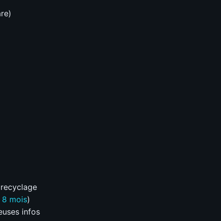
re)
 recyclage
à 8 mois
)
euses infos