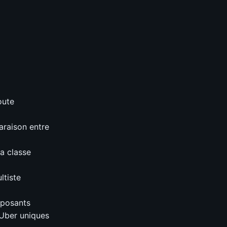
oute
araison entre
la classe
ltiste
mposants
 Uber uniques