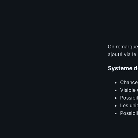
On remarque l
ajouté via le
Systeme d
Chance 
Visible
Possibi
Les uni
Possibi