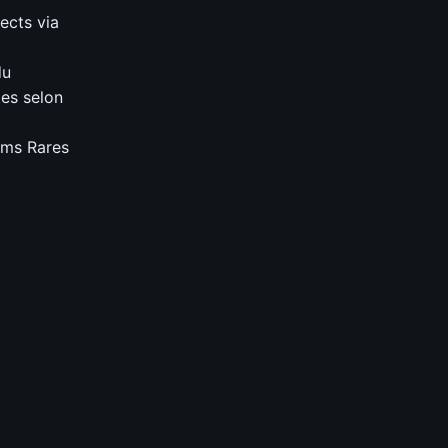
ects via
du
tes selon
tems Rares