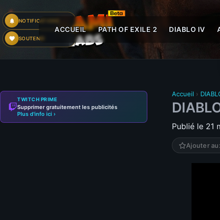
NOTIFICATIONS
ACCUEIL
PATH OF EXILE 2
DIABLO IV
SOUTENIR
Accueil
›
DIABL
TWITCH PRIME
DIABLO
Supprimer gratuitement les publicités
Plus d'info ici ›
Publié le 21
Ajouter au