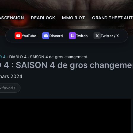
ASCENSION
DEADLOCK
MMO RIOT
GRAND THEFT AUT
YouTube
Discord
Twitch
Twitter / X
O 4
›
DIABLO 4 : SAISON 4 de gros changement
 4 : SAISON 4 de gros changeme
 mars 2024
x favoris