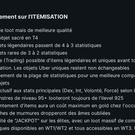
ment sur l'
ITEMISATION
e loot mais de meilleure qualité
bjet sacré en T4
ets légendaires passent de 4 à 3 statistiques
ets rares de 3 à 2 statistiques
 (Trading) possible d'items légendaires et uniques avant t
ation. Les objets Uber uniques restent non échangeables
sement de la plage de statistiques pour une meilleure comp
jets
clusif aux stats principales (Dex, Int, Volonté, Force) selon 
stres de niveau 95+ looteront toujours de l'ilevel 925
ntement d'items aura un coût maximum en gold chez l'occu
ches de murmures dropperont des âmes oubliées
lité de "JACKPOT" sur les élites, avec un loot massif de co
ques disponibles en WT1/WT2 et tous accessibles en WT3.