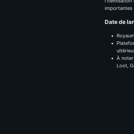
l'itemisation
importantes 
Date de la
Royaume
Platefo
ultérieu
À noter
Loot, 