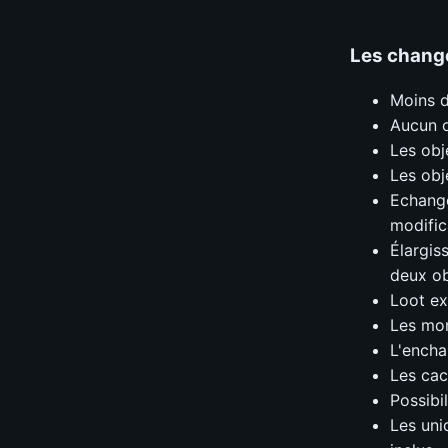
Les change
Moins d
Aucun o
Les obj
Les obj
Echange
modific
Élargis
deux ob
Loot ex
Les mon
L'encha
Les ca
Possibi
Les uni