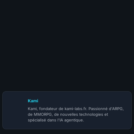
4 août 2026
Diablo 4 Saison 15 : Blizzard garde le plus gros pour la
BlizzCon
Kami
Kami, fondateur de kami-labs.fr. Passionné d'ARPG,
de MMORPG, de nouvelles technologies et
spécialisé dans l'IA agentique.