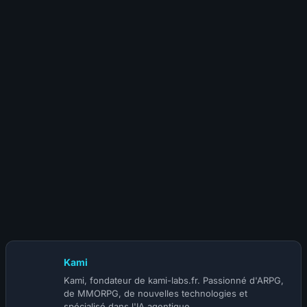
Meilleurs builds Diablo 4 Saison 14 : le Top 10 DPS mis à
jour
10 juillet 2026
Patch Diablo 4 Mythiques : les buffs du 14 juillet
Kami
Kami, fondateur de kami-labs.fr. Passionné d'ARPG,
de MMORPG, de nouvelles technologies et
spécialisé dans l'IA agentique.