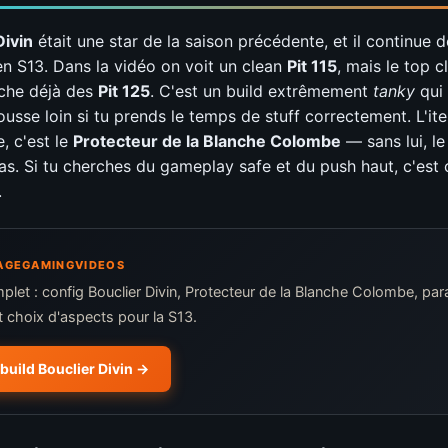
Divin
était une star de la saison précédente, et il continue d
en S13. Dans la vidéo on voit un clean
Pit 115
, mais le top 
iche déjà des
Pit 125
. C'est un build extrêmement
tanky
qui
ousse loin si tu prends le temps de stuff correctement. L'it
, c'est le
Protecteur de la Blanche Colombe
— sans lui, le
as. Si tu cherches du gameplay safe et du push haut, c'est 
.
 RAGEGAMINGVIDEOS
plet : config Bouclier Divin, Protecteur de la Blanche Colombe, pa
t choix d'aspects pour la S13.
 build Bouclier Divin