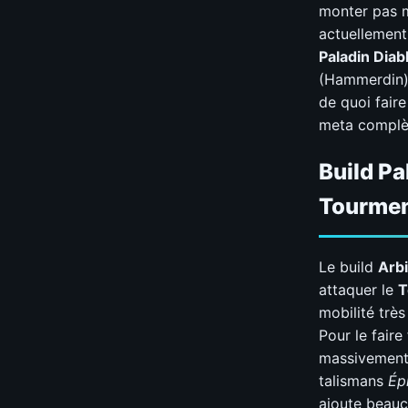
monter pas m
actuellement
Paladin Diab
(Hammerdin),
de quoi fair
meta complèt
Build Pa
Tourment
Le build
Arbi
attaquer le
T
mobilité très
Pour le faire
massivement 
talismans
Ép
ajoute beauc