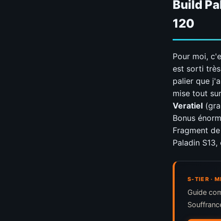
Build Pa
120
Pour moi, c'
est sorti tr
palier que j
mise tout su
Veratiel
(gra
Bonus énorme
Fragment de V
Paladin S13, 
S-TIER · 
Guide com
Souffranc