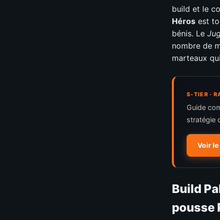
build et le c
Héros
est to
bénis. Le
Jug
nombre de m
marteaux qui 
S-TIER ·
Guide com
stratégie 
Voir l
Build Pa
pousse 