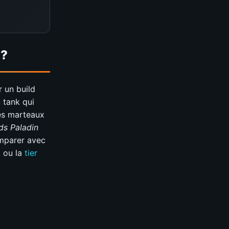
 ?
 un build
 tank qui
 les marteaux
ds Paladin
omparer avec
3
ou la
tier