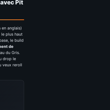
 avec Pit
 en anglais)
le plus haut
ase, le build
ment de
eau du Gris.
u drop le
u veux reroll