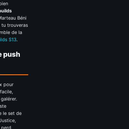
bien
builds
 Marteau Béni
 tu trouveras
emble de la
ilds S13
.
le push
x pour
acile,
galérer.
ste
 le set de
Justice,
d perd