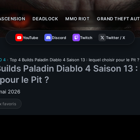
ASCENSION
DEADLOCK
MMO RIOT
GRAND THEFT AUT
YouTube
Discord
Twitch
Twitter / X
O 4
›
Top 4 Builds Paladin Diablo 4 Saison 13 : lequel choisir pour le Pit ?
uilds Paladin Diablo 4 Saison 13 :
pour le Pit ?
 mai 2026
x favoris