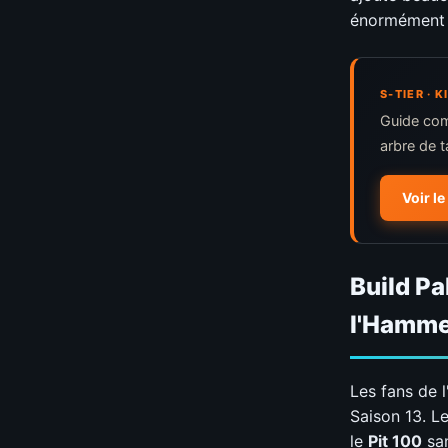
énormément 
S-TIER ·
Guide com
arbre de t
Voir le
Build Pa
l'Hamme
Les fans de l
Saison 13. L
le
Pit 100
san