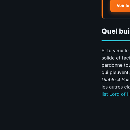
Voir l
Quel bui
Si tu veux le
solide et fac
pardonne tou
qui pleuvent, 
Diablo 4 Sai
les autres c
list Lord of