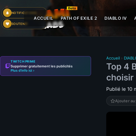
NOTIFICATIONS
ACCUEIL
PATH OF EXILE 2
DIABLO IV
SOUTENIR
Accueil
›
DIABL
TWITCH PRIME
Top 4 B
Supprimer gratuitement les publicités
Plus d'info ici ›
choisir 
Publié le 10
Ajouter au