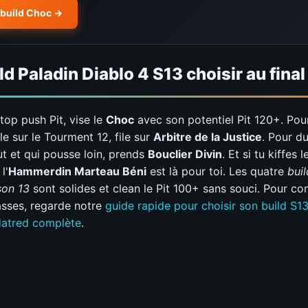
e build Choc
ld Paladin Diablo 4 S13 choisir au final
 top push Pit, vise le
Choc
avec son potentiel Pit 120+. Pour
ile sur le Tourment 12, file sur
Arbitre de la Justice
. Pour du
t et qui pousse loin, prends
Bouclier Divin
. Et si tu kiffes
l'
Hammerdin Marteau Béni
est là pour toi. Les quatre
buil
son 13
sont solides et clean le Pit 100+ sans souci. Pour c
lasses, regarde notre
guide rapide pour choisir son build S1
 Hatred complète
.