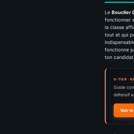
Le
Bouclier 
fonctionner 
la classe aff
tout et qui p
indispensable
fonctionne p
ton candidat
S-TIER ·
Guide com
défensif e
Voir le