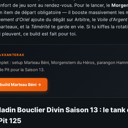
onfort de jeu sont au rendez-vous. Pour le lancer, le
Morgen
n item de départ obligatoire — il booste massivement les
ement d'Oriel
ajoute du dégât sur Arbitre, le
Voile d'Argent
arteaux, et la
Témérité
te garde en vie. Si tu kiffes la rotat
pleuvent, ce build est fait pour toi.
 RAXXANTERAX
plet : setup Marteau Béni, Morgenstern du Héros, parangon Hamm
de Pit pour la Saison 13.
e build Marteau Béni
ladin Bouclier Divin Saison 13 : le tank 
Pit 125