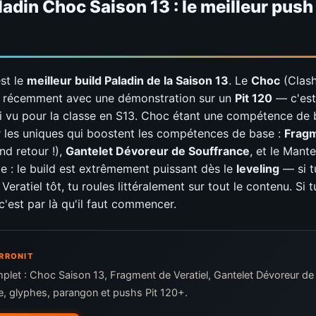
ladin Choc Saison 13 : le meilleur push
est le
meilleur build Paladin de la Saison 13
. Le
Choc
(Clash
ès récemment avec une démonstration sur un
Pit 120
— c'est 
'ai vu pour la classe en S13. Choc étant une compétence de b
r les uniques qui boostent les compétences de base :
Frag
nd retour !),
Gantelet Dévoreur de Souffrance
, et le Mant
 : le build est extrêmement puissant dès le
leveling
— si t
eratiel tôt, tu roules littéralement sur tout le contenu. Si t
c'est par là qu'il faut commencer.
MRRONIT
plet : Choc Saison 13, Fragment de Veratiel, Gantelet Dévoreur de
e, glyphes, parangon et pushs Pit 120+.