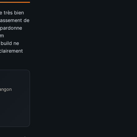
e très bien
classement de
 pardonne
em
 build ne
clairement
rangon