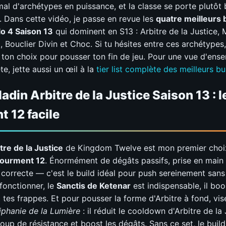
al d'archétypes en puissance, et la classe se porte plutôt 
. Dans cette vidéo, je passe en revue les
quatre meilleurs 
lo 4 Saison 13
qui dominent en S13 : Arbitre de la Justice,
 Bouclier Divin et Choc. Si tu hésites entre ces archétypes,
e ton choix pour pousser ton fin de jeu. Pour une vue d'ens
e, jette aussi un œil à la
tier list complète des meilleurs bu
ladin Arbitre de la Justice Saison 13 : 
 12 facile
tre de la Justice
de Kingdom Twelve est mon premier choi
ourment 12
. Énormément de dégâts passifs, prise en main f
 correcte — c'est le build idéal pour push sereinement sans 
 fonctionner, le
Sanctis de Ketenar
est indispensable, il boo
tes frappes. Et pour pousser la forme d'Arbitre à fond, vise
iphanie de la Lumière
: il réduit le cooldown d'Arbitre de la 
oup de résistance et boost les dégâts. Sans ce set, le buil