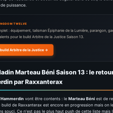
de puissance.
 KINGDOM TWELVE
plet : équipement, talisman Épiphanie de la Lumière, parangon, g
alents pour le build Arbitre de la Justice Saison 13.
 build Arbitre de la Justice
ladin Marteau Béni Saison 13 : le retou
rdin par Raxxanterax
'
Hammerdin
vont être contents : le
Marteau Béni
est de re
e build de Raxxanterax est encore en progression mais on le
s souci. Ce n'est pas le plus haut push de cette liste mais l