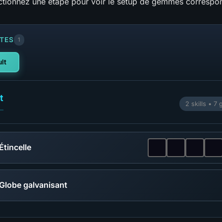
ectionnez une étape pour voir le setup de gemmes correspo
TES
1
lt
t
2 skills • 
Étincelle
Globe galvanisant