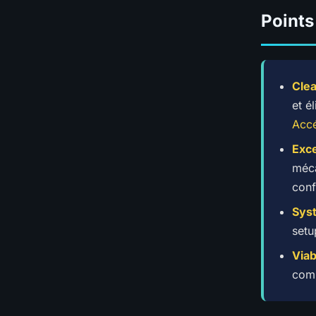
Points
Clea
et é
Accé
Exce
méca
conf
Sys
setu
Via
comm