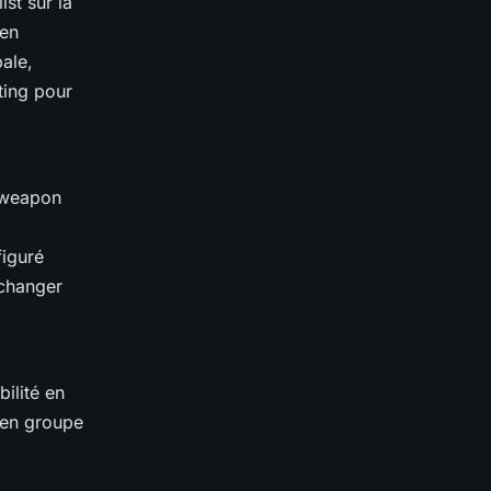
ist sur la
 en
ale,
tting pour
s weapon
figuré
 changer
ilité en
 en groupe