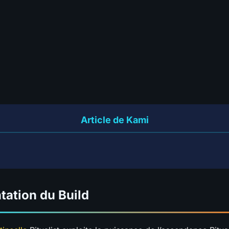
0.5
D
Survie
S
A
B
C
?
ine
5.0
S
Coût en divine
S
A
B
C
?
2
-
AL
VOTES
SÉLECTIONNEZ VOS NOTE
0 votes - Encore 8 pour débloquer le tier
📊
GRAPH
Article de Kami
tation du Build