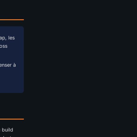
p, les
boss
penser à
 build