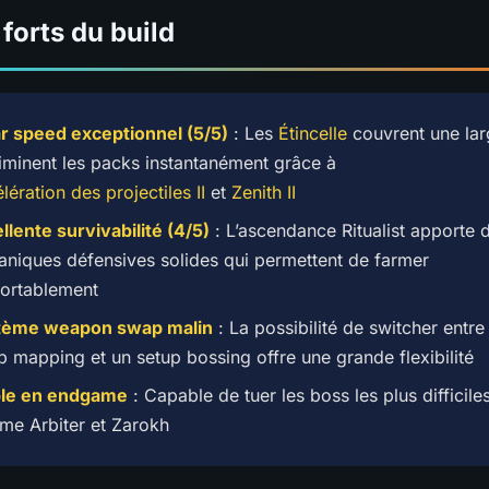
 forts du build
r speed exceptionnel (5/5)
: Les
Étincelle
couvrent une la
liminent les packs instantanément grâce à
lération des projectiles II
et
Zenith II
llente survivabilité (4/5)
: L’ascendance Ritualist apporte 
niques défensives solides qui permettent de farmer
ortablement
tème weapon swap malin
: La possibilité de switcher entre
p mapping et un setup bossing offre une grande flexibilité
ble en endgame
: Capable de tuer les boss les plus difficile
e Arbiter et Zarokh