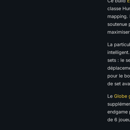
Ce build
É
classe Hun
mapping. 
soutenue
maximiser
La partic
intelligen
sets : le 
déplacemen
pour le bo
de set ava
Le
Globe 
supplément
endgame pu
de 6 joueu