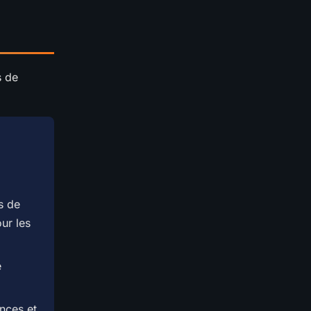
s de
s de
our les
e
nces et