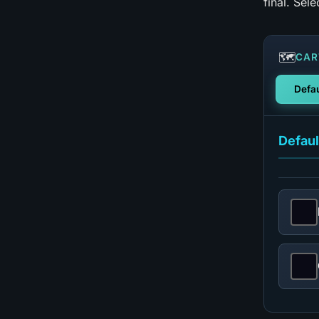
final. Sél
🗺️
CAR
Defau
Defaul