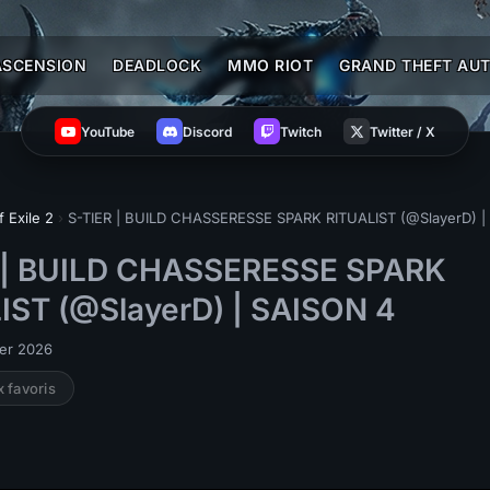
ASCENSION
DEADLOCK
MMO RIOT
GRAND THEFT AUT
YouTube
Discord
Twitch
Twitter / X
f Exile 2
›
S-TIER | BUILD CHASSERESSE SPARK RITUALIST (@SlayerD) |
 | BUILD CHASSERESSE SPARK
IST (@SlayerD) | SAISON 4
ier 2026
x favoris