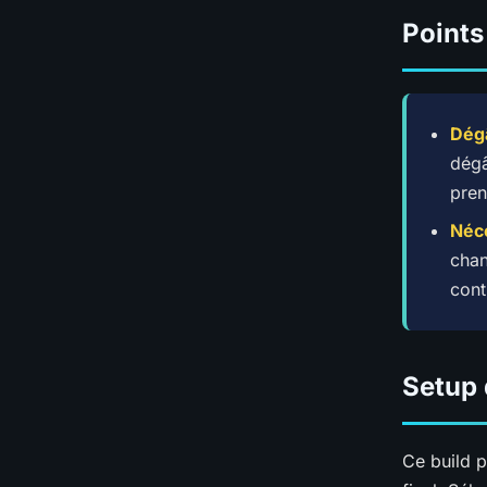
Points
Dégâ
dégâ
pren
Néc
chan
cont
Setup
Ce build 