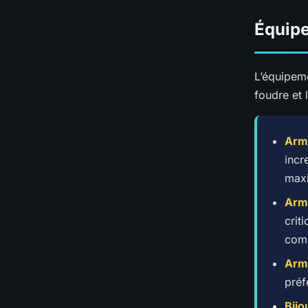
Équip
L’équipeme
foudre et l
Arm
incr
maxi
Arm
crit
com
Arm
préf
Bijo