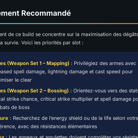
ement Recommandé
nt de ce build se concentre sur la maximisation des dégât
a survie. Voici les priorités par slot :
es (Weapon Set 1 – Mapping)
: Privilégiez des armes avec
eased spell damage, lightning damage et cast speed pour
miser le clear
es (Weapon Set 2 – Bossing)
: Orientez-vous vers des stat
ical strike chance, critical strike multiplier et spell damage p
bats de boss
ure
: Recherchez de l’energy shield ou de la life selon votr
érence, avec des résistances élémentaires
ux
: Les anneaux et amulettes doivent compléter vos résista