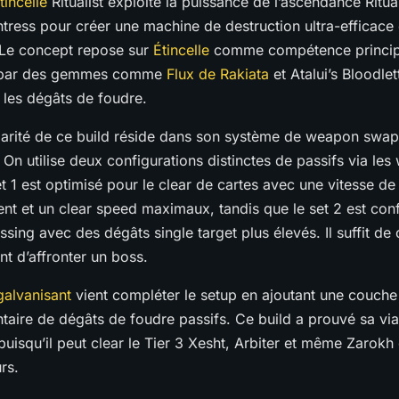
tincelle
Ritualist exploite la puissance de l’ascendance Ritual
tress pour créer une machine de destruction ultra-efficace
Le concept repose sur
Étincelle
comme compétence princip
 par des gemmes comme
Flux de Rakiata
et Atalui’s Bloodle
 les dégâts de foudre.
ularité de ce build réside dans son système de weapon swap
t. On utilise deux configurations distinctes de passifs via le
set 1 est optimisé pour le clear de cartes avec une vitesse de
t et un clear speed maximaux, tandis que le set 2 est con
ssing avec des dégâts single target plus élevés. Il suffit de
nt d’affronter un boss.
galvanisant
vient compléter le setup en ajoutant une couche
aire de dégâts de foudre passifs. Ce build a prouvé sa viab
isqu’il peut clear le Tier 3 Xesht, Arbiter et même Zarokh
rs.