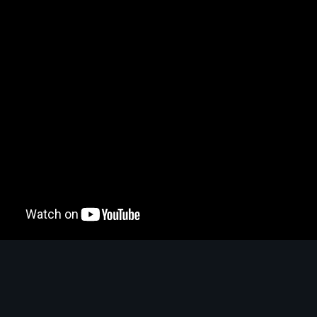
Tuer des Boss
S
A
B
C
?
oss
4.0
S
Nettoyer les map
S
A
B
C
?
les map
4.0
S