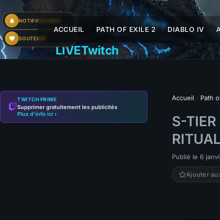
NOTIFICATIONS
ACCUEIL
PATH OF EXILE 2
DIABLO IV
SOUTENIR
LIVE
Twitch
Accueil
›
Path o
TWITCH PRIME
Supprimer gratuitement les publicités
Plus d'info ici ›
S-TIER
RITUAL
Publié le 6 janv
Ajouter au