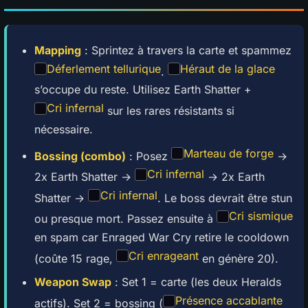
Mapping
: Sprintez à travers la carte et spammez
Déferlement tellurique
Héraut de la glace
.
s’occupe du reste. Utilisez Earth Shatter +
Cri infernal
sur les rares résistants si
nécessaire.
Marteau de forge
Bossing (combo)
: Posez
→
Cri infernal
2x Earth Shatter →
→ 2x Earth
Cri infernal
Shatter →
. Le boss devrait être stun
Cri sismique
ou presque mort. Passez ensuite à
en spam car Enraged War Cry retire le cooldown
Cri enrageant
(coûte 15 rage,
en génère 20).
Weapon Swap
: Set 1 = carte (les deux Heralds
Présence accablante
actifs). Set 2 = bossing (