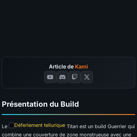
Nettoyer les map
S
A
B
C
D
?
Survie
S
A
B
C
D
?
Coût en divine
S
A
B
C
D
?
SÉLECTIONNEZ VOS NOTES
📊
GRAPH
Article de
Kami
Présentation du Build
Déferlement tellurique
Le
Titan est un build Guerrier qui
combine une couverture de zone monstrueuse avec une