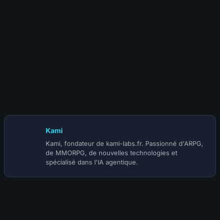
16 juillet 2026
S-TIER | BUILD SORCIÈRE WARD STACKING INFERNALIST
(@Phalanx) | SAISON 5
Kami
Kami, fondateur de kami-labs.fr. Passionné d'ARPG,
de MMORPG, de nouvelles technologies et
spécialisé dans l'IA agentique.