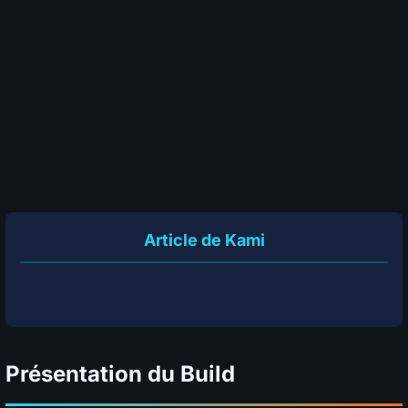
Tuer des Boss
S
A
B
C
D
?
Nettoyer les map
S
A
B
C
D
?
Survie
S
A
B
C
D
?
Coût en divine
S
A
B
C
D
?
SÉLECTIONNEZ VOS NOTES
📊
GRAPH
Article de Kami
Présentation du Build