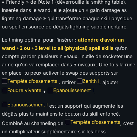
« Friendly » de l’Acte 1 (déverrouille la smithing table).
Insérée dans le wand, elle ajoute un « gain damage as
lightning damage » qui transforme chaque skill physique
ou spell en source de dégâts lightning supplémentaire.
Le timing optimal pour l’insérer :
attendre d’avoir un
wand +2 ou +3 level to all (physical) spell skills
qu’on
compte garder plusieurs niveaux. Inutile de socketer une
arme qu’on va remplacer dans 5 niveaux. Une fois la rune
en place, tu peux activer le swap des supports sur
Tempête d’ossements
Zenith I
: retirer
, ajouter
Foudre vivante
Épanouissement I
+
.
Épanouissement I
est un support qui augmente les
dégâts plus tu maintiens le bouton du skill enfoncé.
Tempête d’ossements
Combiné au channeling de
, c’est
un multiplicateur supplémentaire sur les boss.