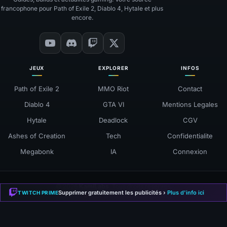
francophone pour Path of Exile 2, Diablo 4, Hytale et plus
encore.
JEUX
EXPLORER
INFOS
Path of Exile 2
MMO Riot
Contact
Diablo 4
GTA VI
Mentions Legales
Hytale
Deadlock
CGV
Ashes of Creation
Tech
Confidentialite
Megabonk
IA
Connexion
© 2026
KamiLabs
. Tous droits reserves.
Supprimer gratuitement les publicités ›
Plus d'info ici
TWITCH PRIME
❤
Fait avec
pour la communaute gaming
Mentions Légales