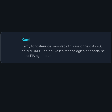
24 juillet 2026
S-TIER | BUILD MOINE INFINITE HERALD ACOLYTE (@Korihor) |
SAISON 5
Kami
Kami, fondateur de kami-labs.fr. Passionné d'ARPG,
de MMORPG, de nouvelles technologies et spécialisé
dans l'IA agentique.