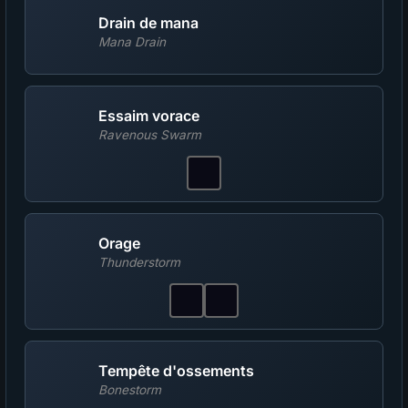
Drain de mana
Mana Drain
Essaim vorace
Ravenous Swarm
Orage
Thunderstorm
Tempête d'ossements
Bonestorm