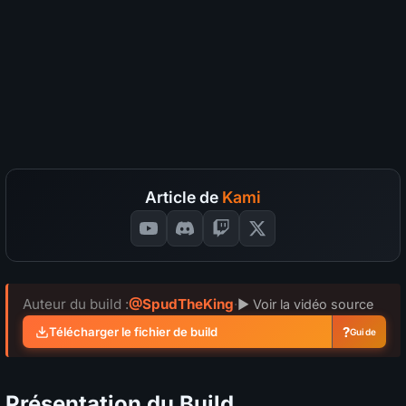
Nettoyer les map
S
A
B
C
D
?
Survie
S
A
B
C
D
?
Coût en divine
S
A
B
C
D
?
SÉLECTIONNEZ VOS NOTES
📊
GRAPH
Article de
Kami
Auteur du build :
@SpudTheKing
·
▶ Voir la vidéo source
?
Télécharger le fichier de build
Guide
Présentation du Build