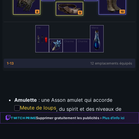
Amulette
: une Asson amulet qui accorde
Meute de loups
, du spirit et des niveaux de
compétences — la pièce clé du build, environ un
Supprimer gratuitement les publicités ›
Plus d'info ici
TWITCH PRIME
divine pour +1, jusqu’à +4 minion skills pour les gros
budgets.