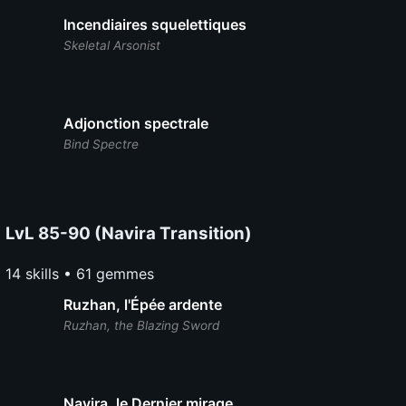
Incendiaires squelettiques
Skeletal Arsonist
Adjonction spectrale
Bind Spectre
LvL 85-90 (Navira Transition)
14 skills • 61 gemmes
Ruzhan, l'Épée ardente
Ruzhan, the Blazing Sword
Navira, le Dernier mirage