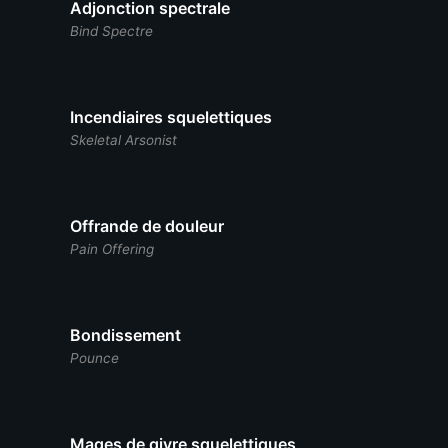
Adjonction spectrale
Bind Spectre
Incendiaires squelettiques
Skeletal Arsonist
Offrande de douleur
Pain Offering
Bondissement
Pounce
Mages de givre squelettiques