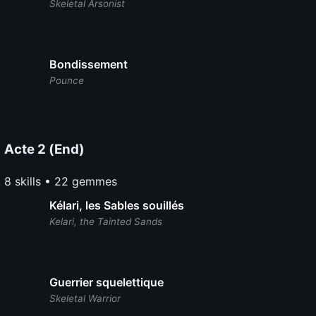
Skeletal Arsonist
Bondissement
Pounce
Acte 2 (End)
8 skills • 22 gemmes
Kélari, les Sables souillés
Kelari, the Tainted Sands
Guerrier squelettique
Skeletal Warrior