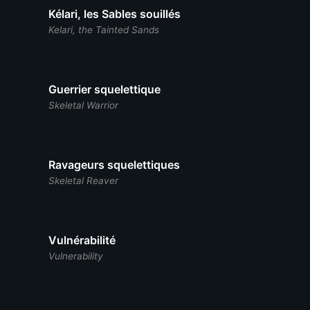
Kélari, les Sables souillés
Kelari, the Tainted Sands
Guerrier squelettique
Skeletal Warrior
Ravageurs squelettiques
Skeletal Reaver
Vulnérabilité
Vulnerability