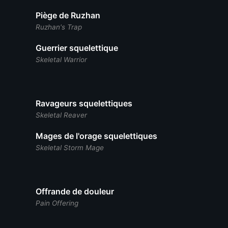
Piège de Ruzhan
Ruzhan's Trap
Guerrier squelettique
Skeletal Warrior
Ravageurs squelettiques
Skeletal Reaver
Mages de l'orage squelettiques
Skeletal Storm Mage
Offrande de douleur
Pain Offering