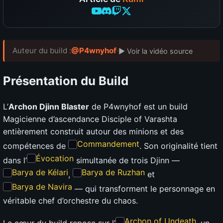
Auteur du build :
@P4wnyhof
·
▶ Voir la vidéo source
Présentation du Build
L’
Archon Djinn Blaster
de P4wnyhof est un build
Magicienne d’ascendance Disciple of Varashta
entièrement construit autour des minions et des
Commandement
compétences de
. Son originalité tient
Évocation
dans l’
simultanée de trois Djinn —
Barya de Kélari
Barya de Ruzhan
,
et
Barya de Navira
— qui transforment le personnage en
véritable chef d’orchestre du chaos.
Archon of Undeath
Le cœur du build repose sur l’
, un