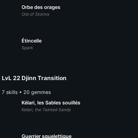
Orbe des orages
Orb of Storms
Étincelle
Spark
LvL 22 Djinn Transition
7 skills • 20 gemmes
Kélari, les Sables souillés
Kelari, the Tainted Sands
Guerrier squelettique