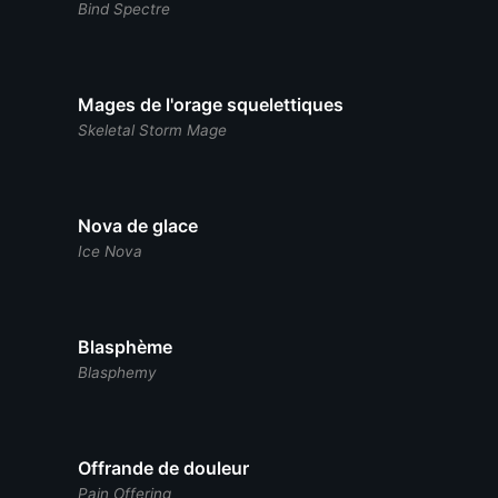
Bind Spectre
Mages de l'orage squelettiques
Skeletal Storm Mage
Nova de glace
Ice Nova
Blasphème
Blasphemy
Offrande de douleur
Pain Offering