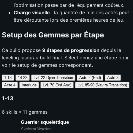
l’optimisation passe par de l’équipement coûteux.
Charge visuelle
: la quantité de minions actifs peut
être déroutante lors des premières heures de jeu.
Setup des Gemmes par Étape
Ce build propose
9 étapes de progression
depuis le
leveling jusqu’au build final. Sélectionnez une étape pour
voir le setup de gemmes correspondant.
1-13
14-22
LvL 22 Djinn Transition
Acte 2 (End)
Acte 3
Acte 4
Interlude
LvL 70 (3rd Asc)
LvL 85-90
(Navira Transition)
1-13
6 skills • 11 gemmes
Guerrier squelettique
Skeletal Warrior