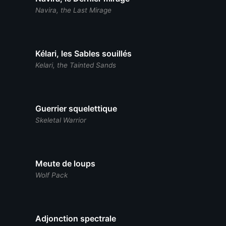
Navira, the Last Mirage
Kélari, les Sables souillés
Kelari, the Tainted Sands
Guerrier squelettique
Skeletal Warrior
Meute de loups
Wolf Pack
Adjonction spectrale