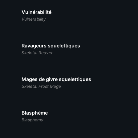
Vulnérabilité
Vulnerability
Ravageurs squelettiques
Skeletal Reaver
Mages de givre squelettiques
Skeletal Frost Mage
Blasphème
Blasphemy