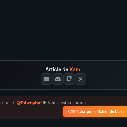
Tuer des Boss
S
A
B
C
?
oss
4.6
S
Nettoyer les map
S
A
B
C
?
les map
4.6
S
Survie
S
A
B
C
?
4.6
S
Coût en divine
S
A
B
C
?
ine
4.6
S
139
SÉLECTIONNEZ VOS NOTE
S
AL
VOTES
📊
GRAPH
Article de
Kami
u build :
@P4wnyhof
·
▶ Voir la vidéo source
Télécharger le fichier de build