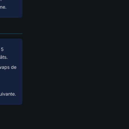
me.
 5
âts.
swaps de
uivante.