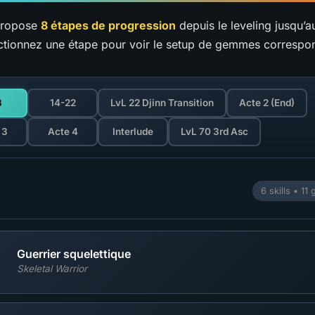
propose
8 étapes de progression
depuis le leveling jusqu’a
ectionnez une étape pour voir le setup de gemmes correspo
3
14-22
LvL 22 Djinn Transition
Acte 2 (End)
 3
Acte 4
Interlude
LvL 70 3rd Asc
6 skills • 1
Guerrier squelettique
Skeletal Warrior