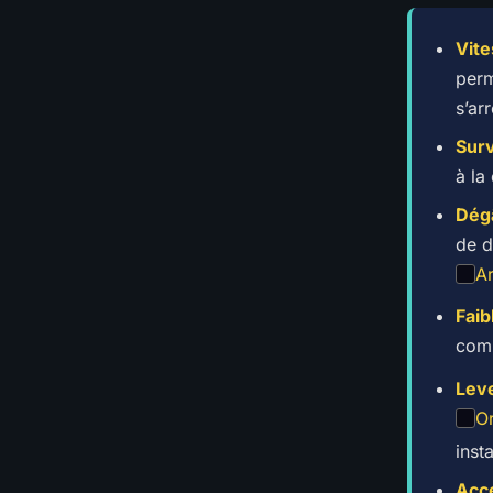
Vite
perm
s’arr
Surv
à la
Dég
de d
A
Faib
comm
Leve
O
inst
Acce