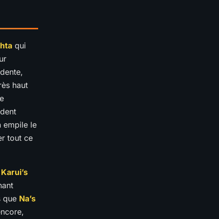
shta
qui
ur
édente,
rès haut
de
ndent
 empile le
r tout ce
.
Karui’s
nant
s que
Na’s
encore,