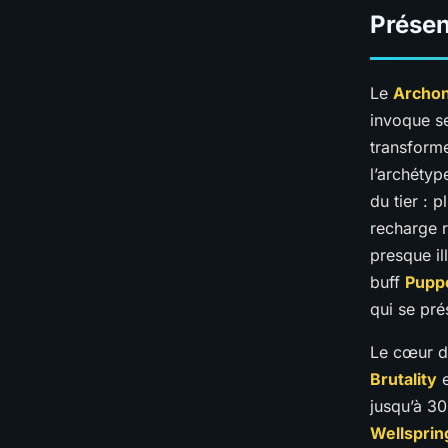
Présen
Le
Archon
invoque se
transforme
l’archétyp
du tier : 
recharge 
presque il
buff
Pupp
qui se pré
Le cœur du
Brutality
jusqu’à 3
Wellsprin