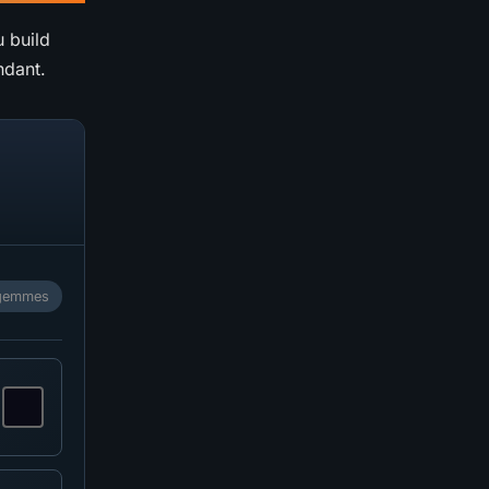
u build
ndant.
1 gemmes