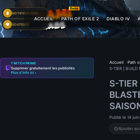
NOTIFICATIONS
ACCUEIL
PATH OF EXILE 2
DIABLO IV
SOUTENIR
Accueil
›
Path o
TWITCH PRIME
Supprimer gratuitement les publicités
S-TIER | BUIL
Plus d'info ici ›
S-TIER
BLASTE
SAISO
Publié le 14 jui
Ajouter au