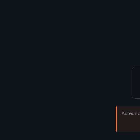
⚔️
Tuer des B
🗺️
Nettoyer 
🛡️
Survie
💰
Coût en div
TIER GLOB
Auteur d