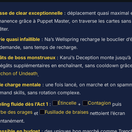
sse de clear exceptionnelle
: déplacement quasi maximal 
anence grâce à Puppet Master, on traverse les cartes sans
êter.
ie quasi infaillible
: Na’s Wellspring recharge le bouclier d’
 demande, sans temps de recharge.
âts de boss monstrueux
: Karui’s Deception monte jusqu’
égâts supplémentaires en enchaînant, sans cooldown grâce
rchon of Undeath
.
le charge mentale
: une fois lancé, on marche et on spam
and skills, sans rotation complexe.
Étincelle
Contagion
ling fluide dès l’Act 1
:
+
puis
rbe des orages
Fusillade de braises
et
nettoient l’écran
antanément.
ssible en budget
: des uniques bon marché comme Trenc