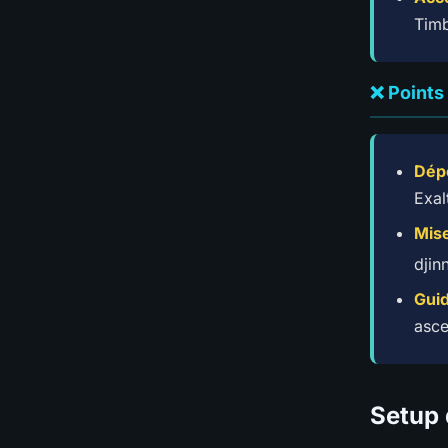
Timb
❌ Points
Dép
Exal
Mise
djin
Guid
asce
Setup