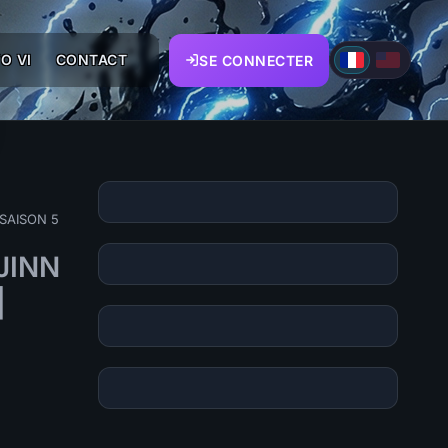
O VI
CONTACT
SE CONNECTER
 SAISON 5
JINN
|