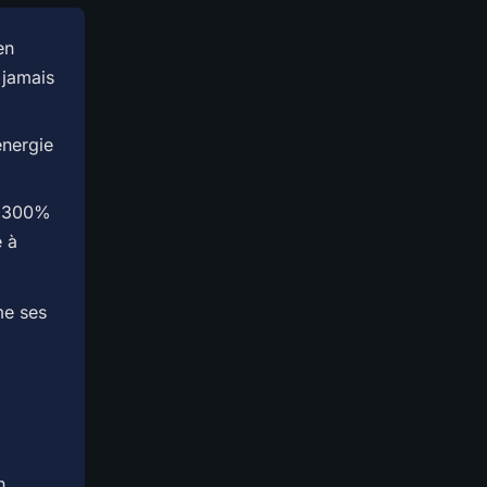
en
 jamais
énergie
à 300%
 à
me ses
h