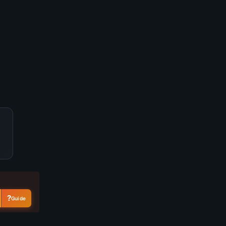
D
D
D
D
S
?
Guide