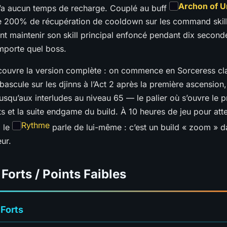
Archon of 
n’a aucun temps de recharge. Couplé au buff
ie 200% de récupération de cooldown sur les command skill
ent maintenir son skill principal enfoncé pendant dix seconde
mporte quel boss.
couvre la version complète : on commence en Sorceress cl
n bascule sur les djinns à l’Act 2 après la première ascension,
usqu’aux interludes au niveau 65 — le palier où s’ouvre le 
ets et la suite endgame du build. À 10 heures de jeu pour atte
Rythme
, le
parle de lui-même : c’est un build « zoom » d
ur.
 Forts / Points Faibles
 Forts