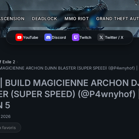
ASCENSION
DEADLOCK
MMO RIOT
GRAND THEFT AUT
YouTube
Discord
Twitch
Twitter / X
f Exile 2
›
D MAGICIENNE ARCHON DJINN BLASTER (SUPER SPEED) (@P4wnyhof) |
 | BUILD MAGICIENNE ARCHON D
R (SUPER SPEED) (@P4wnyhof) 
N 5
n 2026
x favoris