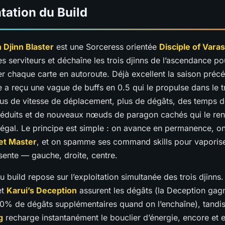
tation du Build
 Djinn Blaster
est une Sorceress orientée
Disciple of Vara
s serviteurs et déchaîne les trois djinns de l’ascendance po
r chaque carte en autoroute. Déjà excellent la saison préc
e a reçu une vague de buffs en 0.5 qui le propulse dans le t
plus de vitesse de déplacement, plus de dégâts, des temps 
réduits et de nouveaux nœuds de paragon cachés qui le re
légal. Le principe est simple : on avance en permanence, on
et Master
, et on spamme ses command skills pour vaporise
sente — gauche, droite, centre.
 build repose sur l’exploitation simultanée des trois djinns
et
Karui’s Deception
assurent les dégâts (la Deception gag
00% de dégâts supplémentaires quand on l’enchaîne), tandi
g
recharge instantanément le bouclier d’énergie, encore et 