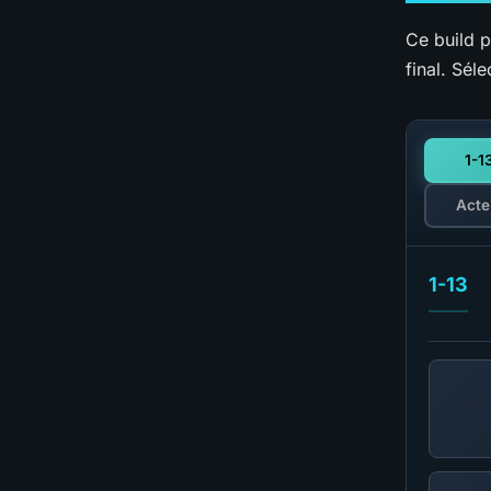
Ce build 
final. Sél
1-1
Acte
1-13