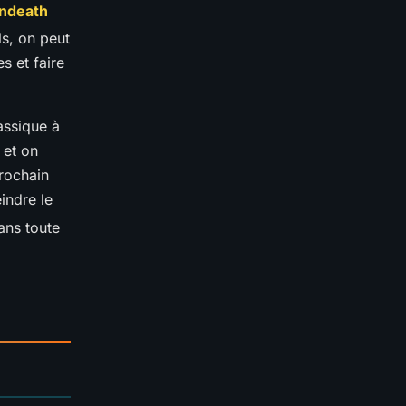
Undeath
s, on peut
s et faire
assique à
 et on
prochain
indre le
ans toute