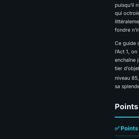
puisqu’il 
qui octro
littéralem
fondre n’i
Ce guide 
l’Act 1, o
enchaîne j
tier d’obj
niveau 85
sa splende
Points
✅ Points