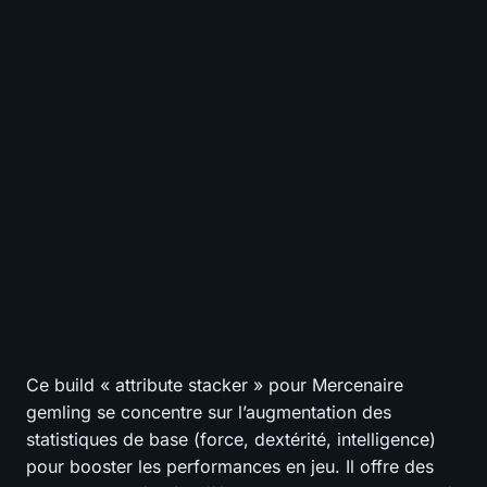
💰
Coût en divine
0.0
-
0
-
TIER GLOBAL
VOTE
0/10 votes - Encore 10 pour débloquer le tier
S
A
B
C
D
Tuer des Boss
?
S
A
B
C
D
Nettoyer les map
?
S
A
B
C
D
Survie
?
S
A
B
C
D
Coût en divine
?
SÉLECTIONNEZ VOS NOTES
📊
GRAPH
Ce build « attribute stacker » pour Mercenaire
gemling se concentre sur l’augmentation des
statistiques de base (force, dextérité, intelligence)
pour booster les performances en jeu. Il offre des