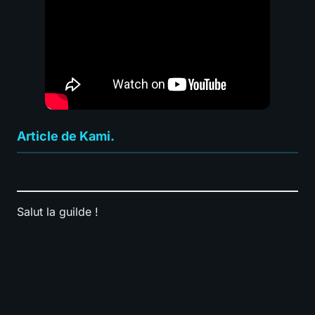
Article de Kami.
Salut la guilde !
📊
BUILD
⚔️
Tuer des Boss
0.0
-
🗺️
Nettoyer les map
0.0
-
🛡️
Survie
0.0
-