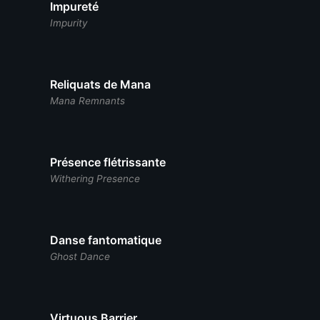
Impureté
Impurity
Reliquats de Mana
Mana Remnants
Présence flétrissante
Withering Presence
Danse fantomatique
Ghost Dance
Virtuous Barrier