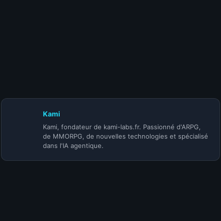
24 juillet 2026
S-TIER | BUILD MOINE INFINITE HERALD
ACOLYTE (@Korihor) | SAISON 5
Kami
Kami, fondateur de kami-labs.fr. Passionné d'ARPG,
de MMORPG, de nouvelles technologies et spécialisé
dans l'IA agentique.