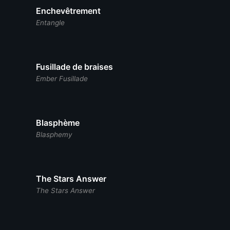
Enchevêtrement
Entangle
Fusillade de braises
Ember Fusillade
Blasphème
Blasphemy
The Stars Answer
The Stars Answer