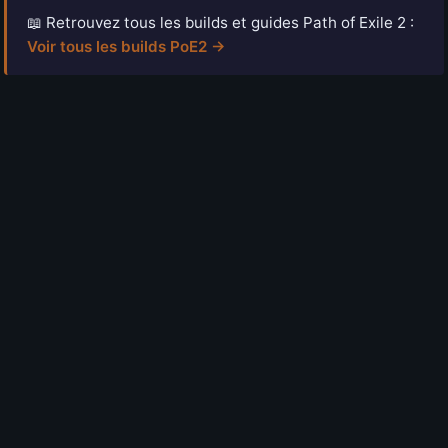
📖 Retrouvez tous les builds et guides Path of Exile 2 :
Voir tous les builds PoE2 →
6 août 2026
Path of Exile 2 : GGG a caché deux infos sur
la 1.0