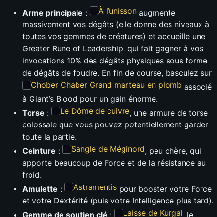
À l’unisson
Arme principale
:
augmente
massivement vos dégâts (elle donne des niveaux à
toutes vos gemmes de créatures) et accueille une
Greater Rune of Leadership, qui fait gagner à vos
invocations 10% des dégâts physiques sous forme
de dégâts de foudre. En fin de course, basculez sur
Chober Chaber Grand marteau en plomb
associé
à Giant’s Blood pour un gain énorme.
Le Dôme de cuivre
Torse
:
, une armure de torse
colossale que vous pouvez potentiellement garder
toute la partie.
Sangle de Méginord
Ceinture
:
, peu chère, qui
apporte beaucoup de Force et de la résistance au
froid.
Astramentis
Amulette
:
pour booster votre Force
et votre Dextérité (puis votre Intelligence plus tard).
Laisse de Kurgal
Gemme de soutien clé
:
, le