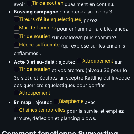
Tir de soutien
avoir
quasiment en continu.
Bossing campagne
: maintenez au moins 3
Tireurs d’élite squelettiques
, posez
Mur de flammes
pour enflammer la cible, lancez
Tir de soutien
sur cooldown puis spammez
Flèche suffocante
(qui explose sur les ennemis
enflammés).
Attroupement
Acte 3 et au-delà
: ajoutez
sur
Tir de soutien
et vos archers (niveau 36 pour le
3e slot), et équipez un sceptre Rattling qui invoque
des guerriers squelettiques pour gonfler
Attroupement
.
Blasphème
En map
: ajoutez
avec
Chaînes temporelles
pour la survie, et empilez
armure, déflexion et glancing blows.
Comment fonctionne Supporting