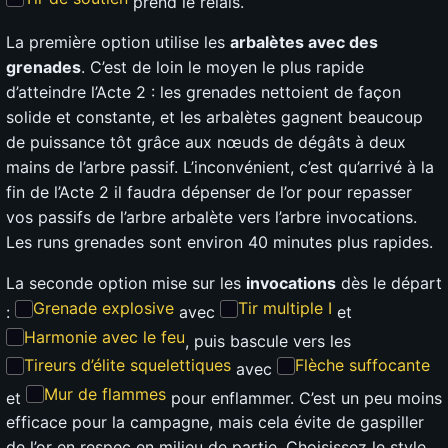
prend le relais.
La première option utilise les
arbalètes avec des
grenades
. C’est de loin le moyen le plus rapide
d’atteindre l’Acte 2 : les grenades nettoient de façon
solide et constante, et les arbalètes gagnent beaucoup
de puissance tôt grâce aux nœuds de dégâts à deux
mains de l’arbre passif. L’inconvénient, c’est qu’arrivé à la
fin de l’Acte 2 il faudra dépenser de l’or pour repasser
vos passifs de l’arbre arbalète vers l’arbre invocations.
Les runs grenades sont environ 40 minutes plus rapides.
La seconde option mise sur les
invocations
dès le départ
Grenade explosive
Tir multiple I
:
avec
et
Harmonie avec le feu
, puis bascule vers les
Tireurs d’élite squelettiques
Flèche suffocante
avec
Mur de flammes
et
pour enflammer. C’est un peu moins
efficace pour la campagne, mais cela évite de gaspiller
de l’or en respec en milieu de partie. Choisissez le style