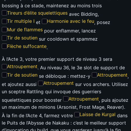
bossing à ce stade, maintenez au moins trois
Tireurs d’élite squelettiques
avec Bidding,
Tir multiple I
Harmonie avec le feu
et
, posez
Mur de flammes
pour enflammer, lancez
Tir de soutien
sur cooldown et spammez
Flèche suffocante
.
À l’Acte 3, votre premier support de niveau 3 sera
Attroupement
. Au niveau 36, le 3e slot de support de
Tir de soutien
Attroupement
se débloque : mettez-y
,
Attroupement
et ajoutez aussi
sur vos archers. Utilisez
un sceptre Rattling qui invoque des guerriers
Attroupement
squelettiques pour booster
, puis ajoutez
un maximum de minions (Arsonist, Frost Mage, Reaver).
Laisse de Kurgal
À la fin de l’Acte 4, farmez votre
dans
le Puits de l’Abysse de Nakaku : c’est le meilleur support
d’invocation du build, que vous garderez jusqu’à la fin.