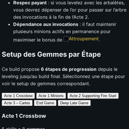
Respec payant
: si vous levelez avec les arbalètes,
vous devrez dépenser de l’or pour passer sur l’arbre
des invocations à la fin de l’Acte 2.
Dépendance aux invocations
: il faut maintenir
plusieurs minions actifs en permanence pour
Attroupement
maximiser le bonus de
.
Setup des Gemmes par Étape
Ce build propose
6 étapes de progression
depuis le
leveling jusqu’au build final. Sélectionnez une étape pour
voir le setup de gemmes correspondant.
Acte 1 Crossbow
Acte 1 Minions
Acte 2
Supporting Fire Start
Acte 3 – Cartes
End Game
Deep Late Game
Acte 1 Crossbow
5 skills • 8 gemmes