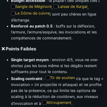
Budget accessible
: la plupart des uniques clés (
Sangle de Méginord
Laisse de Kurgal
,
,
Le Dôme de cuivre
) sont peu chères en ligue
d’échange.
Renforcé au patch 0.5
: buffs sur la déflexion,
l’armure, l’armure/esquive, les invocations et les
compétences de commandement.
❌ Points Faibles
Single target moyen
: environ 4/5, vous ne one-
shotez pas les boss même si les dégâts restent
suffisants pour tout le contenu.
Tir de soutien
Scaling contraint
:
n’a que le tag «
invocation » (ni projectile ni attaque) et ne profite
pas de la présence, ce qui limite les options de
scaling à la réduction de cooldown, aux niveaux
Attroupement
d’invocation et à
.