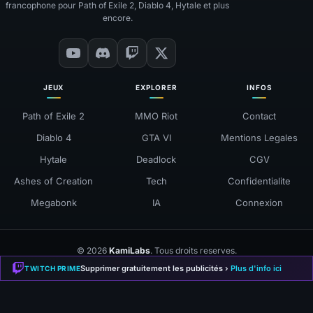
francophone pour Path of Exile 2, Diablo 4, Hytale et plus
encore.
JEUX
EXPLORER
INFOS
Path of Exile 2
MMO Riot
Contact
Diablo 4
GTA VI
Mentions Legales
Hytale
Deadlock
CGV
Ashes of Creation
Tech
Confidentialite
Megabonk
IA
Connexion
© 2026
KamiLabs
. Tous droits reserves.
❤
Fait avec
pour la communaute gaming
Supprimer gratuitement les publicités ›
Plus d'info ici
TWITCH PRIME
Mentions Légales