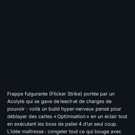
0
-
TIER GLOBAL
VOTE
0/10 votes - Encore 10 pour débloquer le tier
S
A
B
C
D
Tuer des Boss
?
S
A
B
C
D
Nettoyer les map
?
S
A
B
C
D
Survie
?
S
A
B
C
D
Coût en divine
?
SÉLECTIONNEZ VOS NOTES
📊
GRAPH
Frappe fulgurante (Flicker Strike) portée par un
Acolyte qui se gave de leech et de charges de
pouvoir : voilà un build hyper‑nerveux pensé pour
déblayer des cartes « Optimisation » en un éclair tout
en exécutant les boss de palier 4 d’un seul coup.
L’idée maîtresse : congeler tout ce qui bouge avec