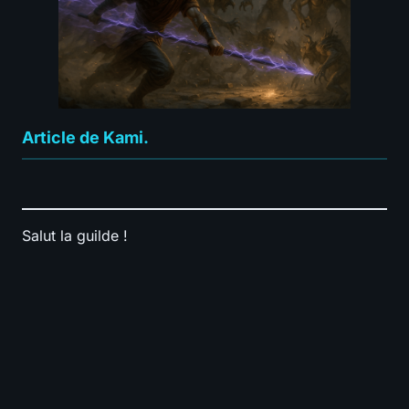
Article de Kami.
Salut la guilde !
📊
BUILD
⚔️
Tuer des Boss
0.0
-
🗺️
Nettoyer les map
0.0
-
🛡️
Survie
0.0
-
💰
Coût en divine
0.0
-