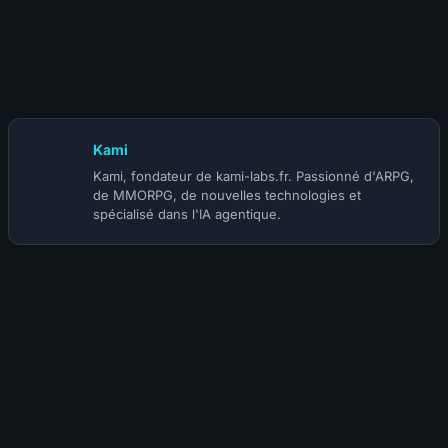
9 juillet 2026
S-TIER | BUILD MOINE SHIELD WALL SUNDER
(@GidGicken Gaming) | SAISON 5
Kami
Kami, fondateur de kami-labs.fr. Passionné d'ARPG,
de MMORPG, de nouvelles technologies et
spécialisé dans l'IA agentique.