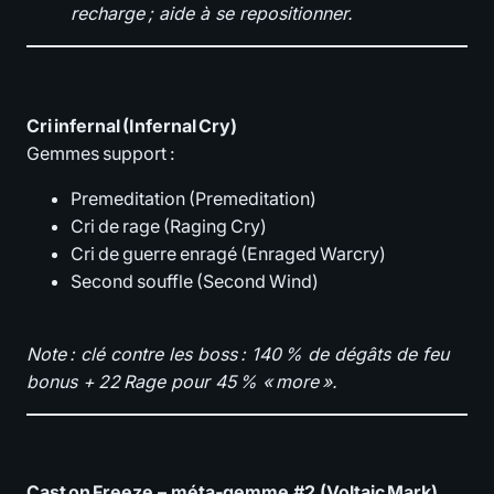
recharge ; aide à se repositionner.
Cri infernal (Infernal Cry)
Gemmes support :
Premeditation (Premeditation)
Cri de rage (Raging Cry)
Cri de guerre enragé (Enraged Warcry)
Second souffle (Second Wind)
Note : clé contre les boss : 140 % de dégâts de feu
bonus + 22 Rage pour 45 % « more ».
Cast on Freeze – méta‑gemme #2 (Voltaic Mark)