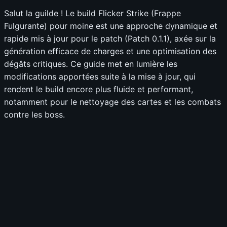
Salut la guilde ! Le build Flicker Strike (Frappe
Fulgurante) pour moine est une approche dynamique et
rapide mis à jour pour le patch (Patch 0.1.1), axée sur la
génération efficace de charges et une optimisation des
dégâts critiques. Ce guide met en lumière les
modifications apportées suite à la mise à jour, qui
rendent le build encore plus fluide et performant,
notamment pour le nettoyage des cartes et les combats
contre les boss.
📊
Build
⚔️
Tuer des Boss
0.0
-
🗺️
Nettoyer les map
0.0
-
🛡️
Survie