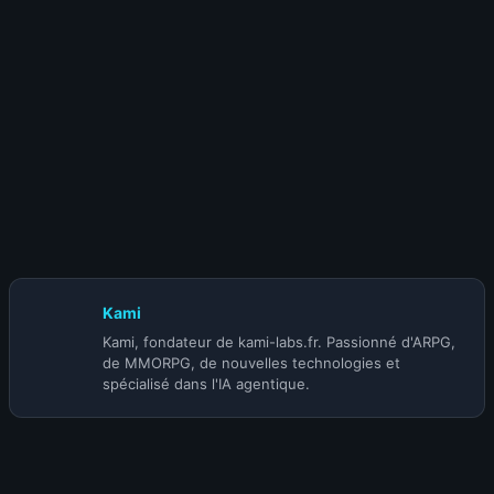
9 juillet 2026
S-TIER | BUILD MOINE SHIELD WALL
SUNDER (@GidGicken Gaming) | SAISON 5
Kami
Kami, fondateur de kami-labs.fr. Passionné d'ARPG,
de MMORPG, de nouvelles technologies et
spécialisé dans l'IA agentique.