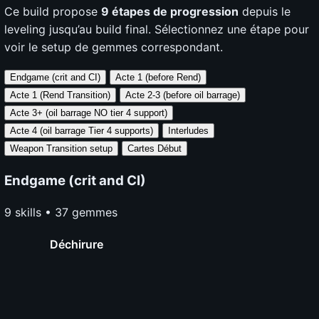
Ce build propose
9 étapes de progression
depuis le
leveling jusqu’au build final. Sélectionnez une étape pour
voir le setup de gemmes correspondant.
Endgame (crit and CI)
Acte 1 (before Rend)
Acte 1 (Rend Transition)
Acte 2-3 (before
oil barrage)
Acte 3+ (oil barrage
NO tier 4 support)
Acte 4 (oil barrage
Tier 4 supports)
Interludes
Weapon Transition setup
Cartes Début
Endgame (crit and CI)
9 skills • 37 gemmes
Déchirure