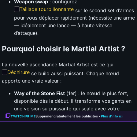
Weapon swap
: configurez
Taillade tourbillonnante
sur le second set d’armes
pour vous déplacer rapidement (nécessite une arme
— idéalement une lance — à haute vitesse
d’attaque).
Pourquoi choisir le Martial Artist ?
La nouvelle ascendance Martial Artist est ce qui
Déchirure
ce build aussi puissant. Chaque nœud
apporte une vraie valeur :
Way of the Stone Fist
(1er) : le nœud le plus fort,
disponible dès le début. Il transforme vos gants en
une version surpuissante qui scale avec votre
niveau et hérite de mods aléatoires (chance
Supprimer gratuitement les publicités ›
Plus d'info ici
TWITCH PRIME
critique, charge de puissance au critique,
résistances max…).